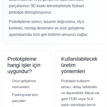
parçalarınızı 3D baskı teknolojileriyle fiziksel
Lexmark
Lexmark
Lexmark
Samsung
Toshiba
Toshiba
prototipe dönüştürüyoruz.
Oki
Oki
Oki
Xerox
Triumph Adler
Triumph Adler
Prototipleme süreci; tasarım doğrulama, ölçü
kontrolü, montaj denemesi ve ürün geliştirme
Olivetti
Olivetti
Panasonic
Utax
Utax
aşamalarında hızlı geri bildirim almanızı sağlar.
Panasonic
Panasonic
Pantum
Xerox
Xerox
Pantum
Pantum
Samsung
Prototipleme
Kullanılabilecek
hangi işler için
üretim
Ricoh
Ricoh
Toshiba
uygundur?
yöntemleri
Sagem
Samsung
Xerox
Ürün geliştirme
Prototipin kullanım
numuneleri
amacı, detay beklentisi
Samsung
Sharp
ve dayanıklılık ihtiyacına
Fonksiyonel test
göre FDM veya SLA
Sharp
Toshiba
parçaları
baskı teknolojisi tercih