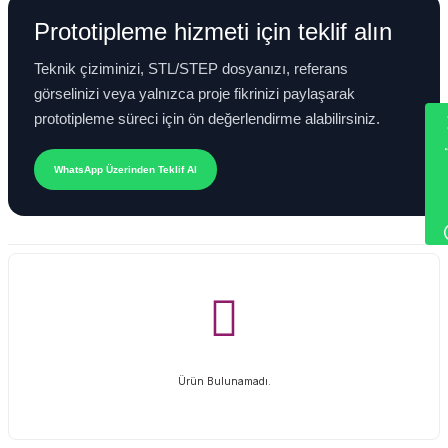
Prototipleme hizmeti için teklif alın
Teknik çiziminizi, STL/STEP dosyanızı, referans
görselinizi veya yalnızca proje fikrinizi paylaşarak
Wha
prototipleme süreci için ön değerlendirme alabilirsiniz.
WhatsApp Üzerinden Teklif Al
Ürün Bulunamadı.