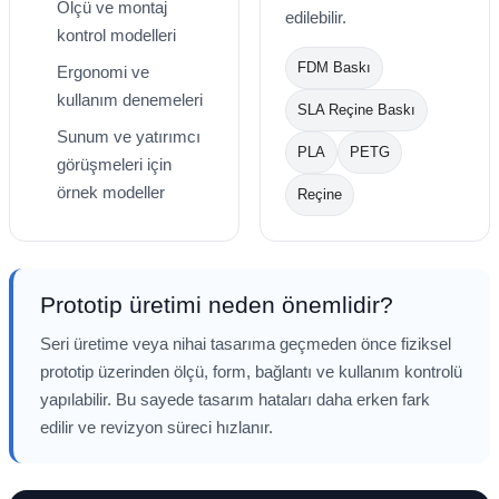
Ölçü ve montaj
edilebilir.
Toshiba
Triumph Adler
kontrol modelleri
FDM Baskı
Ergonomi ve
Triumph Adler
Utax
kullanım denemeleri
SLA Reçine Baskı
Utax
Xerox
Sunum ve yatırımcı
PLA
PETG
görüşmeleri için
Xerox
örnek modeller
Reçine
Prototip üretimi neden önemlidir?
Seri üretime veya nihai tasarıma geçmeden önce fiziksel
prototip üzerinden ölçü, form, bağlantı ve kullanım kontrolü
yapılabilir. Bu sayede tasarım hataları daha erken fark
edilir ve revizyon süreci hızlanır.