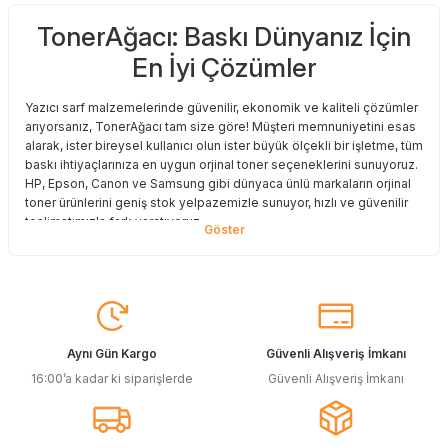
TonerAğacı: Baskı Dünyanız İçin
En İyi Çözümler
Yazıcı sarf malzemelerinde güvenilir, ekonomik ve kaliteli çözümler
arıyorsanız, TonerAğacı tam size göre! Müşteri memnuniyetini esas
alarak, ister bireysel kullanıcı olun ister büyük ölçekli bir işletme, tüm
baskı ihtiyaçlarınıza en uygun orjinal toner seçeneklerini sunuyoruz.
HP, Epson, Canon ve Samsung gibi dünyaca ünlü markaların orjinal
toner ürünlerini geniş stok yelpazemizle sunuyor, hızlı ve güvenilir
teslimatımızla fark yaratıyoruz.
Baskı Maliyetlerinizi Azaltın
Baskı maliyetlerinizi azaltmak ve en iyi performansı yakalamak mı
istiyorsunuz? O halde muadil toner çözümlerimize göz atmalısınız!
Muadil toner ürünlerimiz, orijinal kalitesine en yakın performansı
sunacak şekilde test edilmiştir. Böylece, baskı kalitenizden ödün
Aynı Gün Kargo
Güvenli Alışveriş İmkanı
vermeden bütçenizi koruyabilirsiniz. Özellikle büyük hacimli
16:00’a kadar ki siparişlerde
Güvenli Alışveriş İmkanı
baskılar yapan işletmeler için muadil toner, tasarruf sağlamanın en
akıllı yollarından biri!
Orjinal Kartuşun Önemi