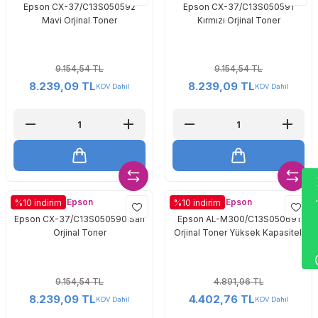
Epson CX-37/C13S050592
Epson CX-37/C13S050591
Mavi Orjinal Toner
Kırmızı Orjinal Toner
9.154,54 TL
9.154,54 TL
8.239,09 TL
8.239,09 TL
KDV Dahil
KDV Dahil
Wha
Epson
Epson
%10 indirim
%10 indirim
Epson CX-37/C13S050590 Sarı
Epson AL-M300/C13S050691
Orjinal Toner
Orjinal Toner Yüksek Kapasiteli
9.154,54 TL
4.891,96 TL
8.239,09 TL
4.402,76 TL
KDV Dahil
KDV Dahil