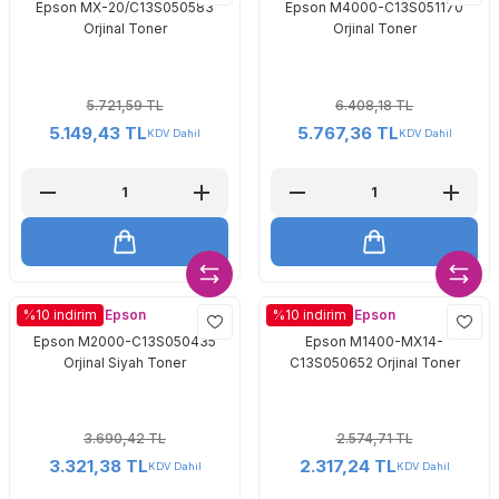
Epson MX-20/C13S050583
Epson M4000-C13S051170
Toshiba
Triumph Adler
Orjinal Toner
Orjinal Toner
Triumph Adler
Utax
5.721,59 TL
6.408,18 TL
Utax
Xerox
5.149,43 TL
5.767,36 TL
KDV Dahil
KDV Dahil
Xerox
Epson
Epson
%10 indirim
%10 indirim
Epson M2000-C13S050435
Epson M1400-MX14-
Orjinal Siyah Toner
C13S050652 Orjinal Toner
3.690,42 TL
2.574,71 TL
3.321,38 TL
2.317,24 TL
KDV Dahil
KDV Dahil