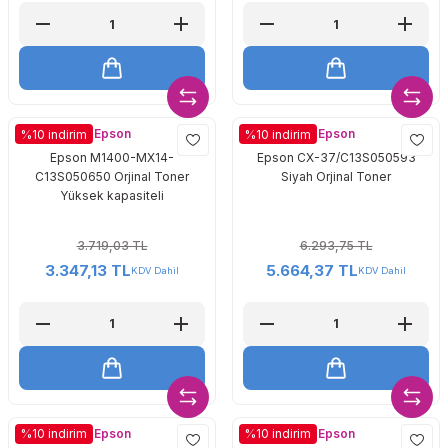
Epson
Epson
%10 indirim
%10 indirim
Epson M1400-MX14-
Epson CX-37/C13S050593
C13S050650 Orjinal Toner
Siyah Orjinal Toner
Yüksek kapasiteli
3.719,03 TL
6.293,75 TL
3.347,13 TL
5.664,37 TL
KDV Dahil
KDV Dahil
Epson
Epson
%10 indirim
%10 indirim