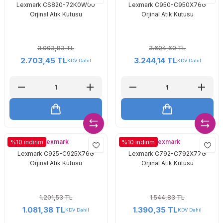
Lexmark CS820-72K0W00
Lexmark C950-C950X76G
Orjinal Atık Kutusu
Orjinal Atık Kutusu
3.003,83 TL
3.604,60 TL
2.703,45 TL
3.244,14 TL
KDV Dahil
KDV Dahil
Lexmark
Lexmark
%10 indirim
%10 indirim
Lexmark C925-C925X76G
Lexmark C792-C792X77G
Orjinal Atık Kutusu
Orjinal Atık Kutusu
1.201,53 TL
1.544,83 TL
1.081,38 TL
1.390,35 TL
KDV Dahil
KDV Dahil