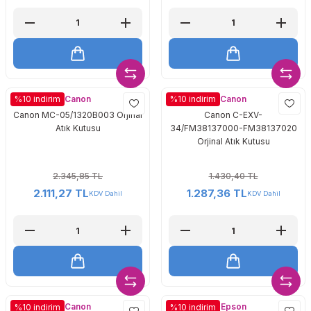
Canon
Canon
%10 indirim
%10 indirim
Canon MC-05/1320B003 Orjinal
Canon C-EXV-
Atık Kutusu
34/FM38137000-FM38137020
Orjinal Atık Kutusu
2.345,85 TL
1.430,40 TL
2.111,27 TL
1.287,36 TL
KDV Dahil
KDV Dahil
Canon
Epson
%10 indirim
%10 indirim