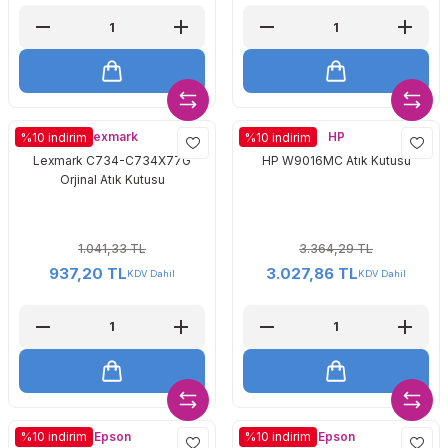
Lexmark
HP
%10 indirim
%10 indirim
Lexmark C734-C734X77G
HP W9016MC Atık Kutusu
Orjinal Atık Kutusu
1.041,33 TL
3.364,29 TL
937,20 TL
3.027,86 TL
KDV Dahil
KDV Dahil
Epson
Epson
%10 indirim
%10 indirim