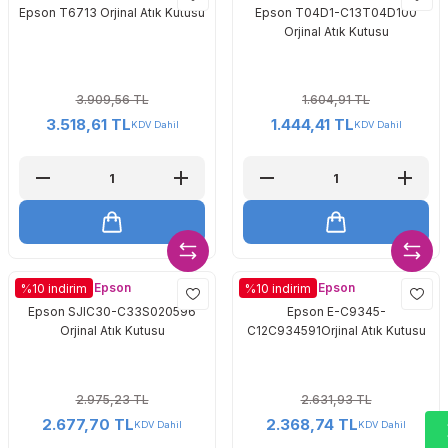
Epson T6713 Orjinal Atık Kutusu
Epson T04D1-C13T04D100
Orjinal Atık Kutusu
3.909,56 TL
1.604,91 TL
3.518,61 TL
1.444,41 TL
KDV Dahil
KDV Dahil
Epson
Epson
%10 indirim
%10 indirim
Epson SJIC30-C33S020596
Epson E-C9345-
Orjinal Atık Kutusu
C12C934591Orjinal Atık Kutusu
2.975,23 TL
2.631,93 TL
2.677,70 TL
2.368,74 TL
KDV Dahil
KDV Dahil