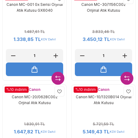
Canon MC-G01 Gx Serisi Orjinal
Canon MC-30/1156C002
Atik Kutusu GX6040
Orijinal Atık Kutusu
1.487,61 TL
3.833,46 TL
1.338,85 TL
3.450,12 TL
KDV Dahil
KDV Dahil
Canon
Canon
%10 indirim
%10 indirim
Canon MC-20/0628C002
Canon MC-10/1320B014 Orjinal
Orjinal Atık Kutusu
Atık Kutusu
1.830,91 TL
5.721,59 TL
1.647,82 TL
5.149,43 TL
KDV Dahil
KDV Dahil