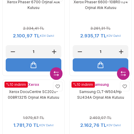
Xerox Phaser 6700 Orjinal Atık
Xerox Phaser 6600-108R01124
Toshiba
Triumph Adler
Kutusu
Orjinal Atık Kutusu
Triumph Adler
Utax
2.334,41 TL
3.261,31 TL
Utax
Xerox
2.100,97 TL
2.935,17 TL
KDV Dahil
KDV Dahil
Xerox
Xerox
Samsung
%10 indirim
%10 indirim
Xerox DocuCentre SC2020-
Samsung CLT-W504/Hp
008R13215 Orjinal Atık Kutusu
SU434A Orjinal Atık Kutusu
1.979,67 TL
2.403,07 TL
1.781,70 TL
2.162,76 TL
KDV Dahil
KDV Dahil