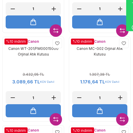
Wha
Canon
Canon
%10 indirim
%10 indirim
Canon WT-201/FM00015000
Canon MC-G02 Orjinal Atık
Orjinal Atık Kutusu
Kutusu
3.432,95 TL
1.307,38 TL
3.089,66 TL
1.176,64 TL
KDV Dahil
KDV Dahil
Canon
Canon
%10 indirim
%10 indirim