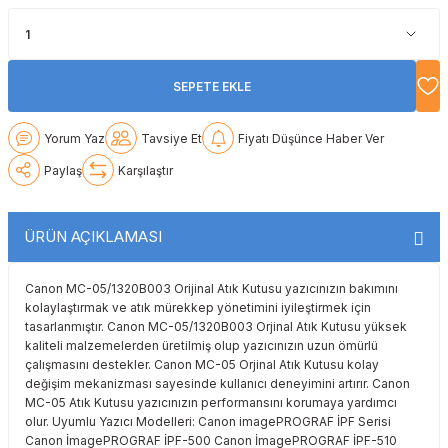
Lexmark
Lexmark
Lexmark
Samsung
Toshiba
Toshiba
Oki
Oki
Oki
Xerox
Triumph Adler
Triumph Adler
SEPETE EKLE
Olivetti
Olivetti
Panasonic
Utax
Utax
Yorum Yaz
Tavsiye Et
Fiyatı Düşünce Haber Ver
Paylaş
Karşılaştır
Panasonic
Panasonic
Pantum
Xerox
Xerox
Pantum
Pantum
Samsung
ÜRÜN AÇIKLAMASI
Ricoh
Ricoh
Toshiba
Canon MC-05/1320B003 Orijinal Atık Kutusu yazıcınızın bakımını
kolaylaştırmak ve atık mürekkep yönetimini iyileştirmek için
Sagem
Samsung
Xerox
tasarlanmıştır. Canon MC-05/1320B003 Orjinal Atık Kutusu yüksek
kaliteli malzemelerden üretilmiş olup yazıcınızın uzun ömürlü
çalışmasını destekler. Canon MC-05 Orjinal Atık Kutusu kolay
Samsung
Sharp
değişim mekanizması sayesinde kullanıcı deneyimini artırır. Canon
MC-05 Atık Kutusu yazıcınızın performansını korumaya yardımcı
Sharp
Toshiba
olur. Uyumlu Yazıcı Modelleri: Canon imagePROGRAF İPF Serisi
Canon İmagePROGRAF İPF-500 Canon İmagePROGRAF İPF-510