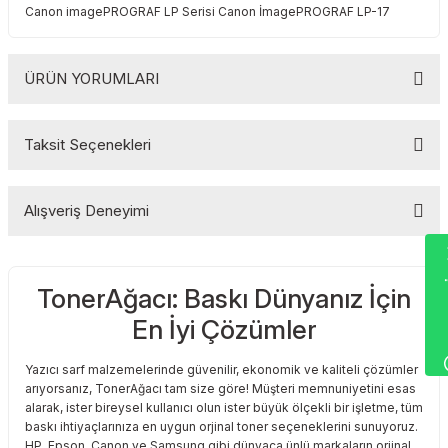
Canon imagePROGRAF LP Serisi Canon İmagePROGRAF LP-17
Toshiba
Triumph Adler
Triumph Adler
Utax
ÜRÜN YORUMLARI
Utax
Xerox
Taksit Seçenekleri
Bu ürüne ilk yorumu siz yapın!
Xerox
Alışveriş Deneyimi
Yorum Yaz
Wha
TonerAğacı: Baskı Dünyanız İçin
Sitemize ilk yorumu siz yapın!
En İyi Çözümler
Deneyimini Paylaş
Yazıcı sarf malzemelerinde güvenilir, ekonomik ve kaliteli çözümler
arıyorsanız, TonerAğacı tam size göre! Müşteri memnuniyetini esas
alarak, ister bireysel kullanıcı olun ister büyük ölçekli bir işletme, tüm
baskı ihtiyaçlarınıza en uygun orjinal toner seçeneklerini sunuyoruz.
HP, Epson, Canon ve Samsung gibi dünyaca ünlü markaların orjinal