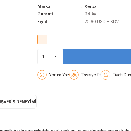
Marka
Xerox
Garanti
24 Ay
Fiyat
20,60 USD + KDV
Yorum Yaz
Tavsiye Et
Fiyatı Dü
IŞVERIŞ DENEYIMI
mik baskı çözümleriyle canlı renkleri ve net detayları sunarak do