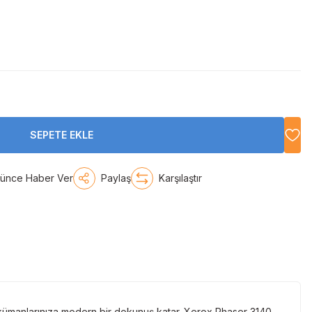
SEPETE EKLE
şünce Haber Ver
Paylaş
Karşılaştır
kümanlarınıza modern bir dokunuş katar. Xerox Phaser 3140