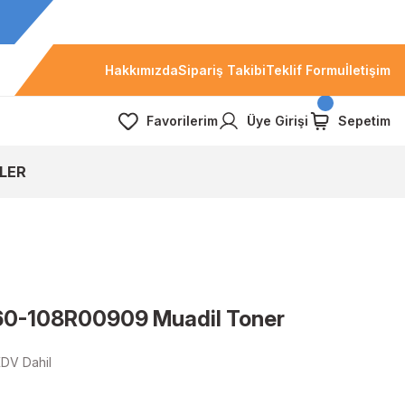
Hakkımızda
Sipariş Takibi
Teklif Formu
İletişim
Favorilerim
Üye Girişi
Sepetim
LER
60-108R00909 Muadil Toner
DV Dahil