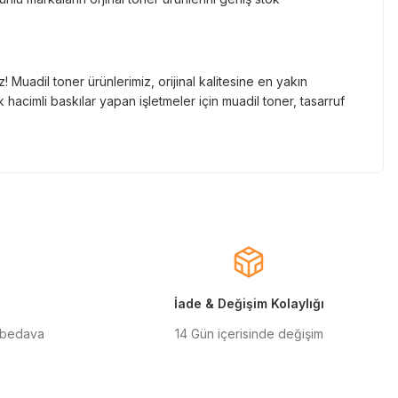
Muadil toner ürünlerimiz, orijinal kalitesine en yakın
hacimli baskılar yapan işletmeler için muadil toner, tasarruf
nde gelen markaların orjinal kartuş çözümlerini sizlere
cınızın ömrünü uzatıyoruz.
larla almanızı sağlarken, uzun ömürlü ve dayanıklı yapısıyla
ınızı ekonomik hale getirir.
İade & Değişim Kolaylığı
 bedava
14 Gün içerisinde değişim
ilen orjinal mürekkep ürünlerimiz, en doğru renk geçişlerini