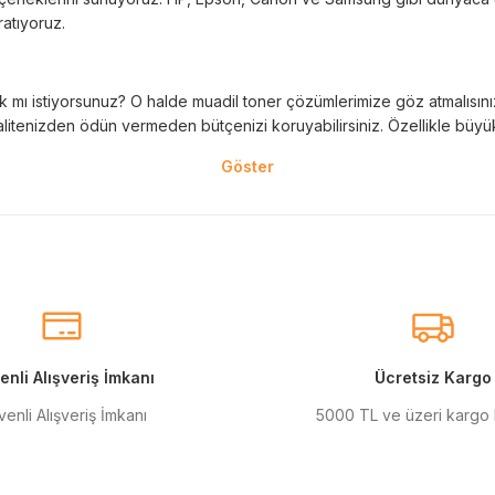
ratıyoruz.
 mı istiyorsunuz? O halde muadil toner çözümlerimize göz atmalısınız! 
litenizden ödün vermeden bütçenizi koruyabilirsiniz. Özellikle büyük 
nal kartuş kullanımı oldukça önemlidir. TonerAğacı, HP ve Epson gibi ö
eder. Her siparişinizde %100 uyumlu ve garantili ürünler sunarak, yazı
eçeneklerimiz de mevcuttur. Muadil kartuş, kaliteli baskıyı uygun fiyat
r için ideal çözümler sunan muadil kartuş ürünlerimiz, baskı ihtiyaçlar
nli Alışveriş İmkanı
Ücretsiz Kargo
enli Alışveriş İmkanı
5000 TL ve üzeri kargo
anmak şarttır! Canon ve Epson gibi markalar için özel olarak geliştir
ı renkler için en iyi seçenekleri sunuyoruz.