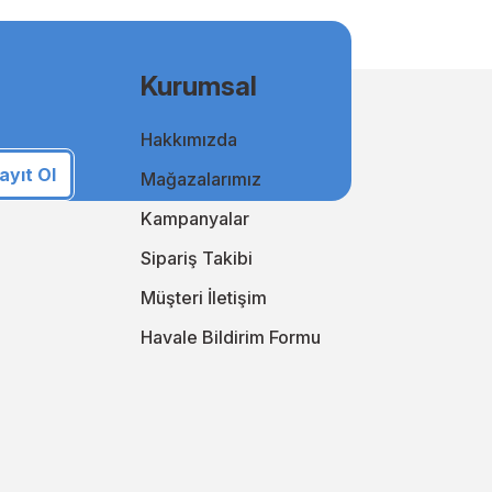
msal kullanıcılar için uygun fiyatlı ve kaliteli baskılar elde
Kurumsal
Hakkımızda
i takip ederek online alışveriş deneyiminizi sürekli
an yanınızda!
ayıt Ol
Mağazalarımız
i keşfedin!
Kampanyalar
Sipariş Takibi
Müşteri İletişim
Havale Bildirim Formu