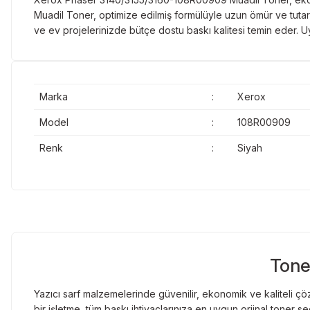
Muadil Toner, optimize edilmiş formülüyle uzun ömür ve tutarl
ve ev projelerinizde bütçe dostu baskı kalitesi temin ede
Marka
:
Xerox
Model
:
108R00909
Renk
:
Siyah
Tone
Yazıcı sarf malzemelerinde güvenilir, ekonomik ve kaliteli çöz
bir işletme, tüm baskı ihtiyaçlarınıza en uygun orjinal toner