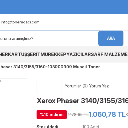
info@toneragaci.com
ARA
NER
KARTUŞ
ŞERİT
MÜREKKEP
YAZICILAR
SARF MALZEME
Phaser 3140/3155/3160-108R00909 Muadil Toner
Yorumlar (0) Yorum Yaz
Xerox Phaser 3140/3155/31
1.060,78 TL
%10 indirim
1.178,65 TL
K
Stok Adedi
100 Adet