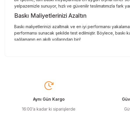
yelpazemizle sunuyor, hızlı ve güvenilir teslimatımızla fark ya
Baskı Maliyetlerinizi Azaltın
Baskı maliyetlerinizi azaltmak ve en iyi performansı yakalamak
performansı sunacak şekilde test edilmiştir. Böylece, baskı ka
sağlamanın en akıllı yollarından biri!
Orjinal Kartuşun Önemi
Baskı süreçlerinizde en yüksek verimliliği sağlamak için orji
sunarak, en doğru renk tonlarını ve keskin baskıları garanti 
Muadil Kartuş ile Ekonomik Çözümler
Maliyetleri düşürmek isteyen kullanıcılar için muadil kartuş s
yüksek verim sunar. Hem işletmeler hem de bireysel kullanıcıla
Aynı Gün Kargo
Güve
Orjinal Mürekkep ile Canlı Baskılar
16:00’a kadar ki siparişlerde
Güv
Baskı kalitenizi maksimuma çıkarmak için orjinal mürekkep kull
ve uzun ömürlü baskıları garanti eder. Keskin detaylar ve canl