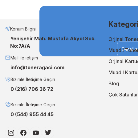
Muadil Mürekkep ile Ekonomik Çözümler
Bütçenizi zorlamadan kaliteli baskılar almak istiyorsanız, mua
etmenin en akıllı yoludur. Uzun ömürlü ve stabil performansı sa
Kategori
Neden TonerAğacı?
Konum Bilgisi
Yenişehir Mah. Mustafa Akyol Sok.
Orjinal Tone
TonerAğacı, müşteri memnuniyeti odaklı hizmet anlayışıyla, b
No:7A/A
geliştiriyor, siparişlerinizi en kısa sürede kapınıza ulaştırıyo
Muadil Tone
En iyi orjinal ve muadil çözümler için TonerAğacı'nı ziyaret 
Mail ile ietişim
Orjinal Kartu
info@toneragaci.com
Muadil Kartu
Bizimle İletişime Geçin
Blog
0 (216) 706 36 72
Çok Satanlar
Bizimle İletişime Geçin
0 (544) 955 44 45