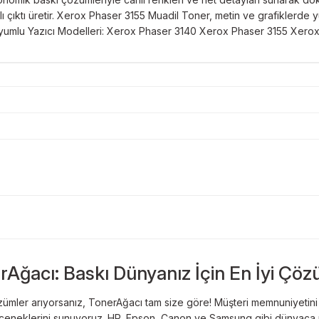
ı çıktı üretir. Xerox Phaser 3155 Muadil Toner, metin ve grafiklerde
r. Uyumlu Yazıcı Modelleri: Xerox Phaser 3140 Xerox Phaser 3155 X
Bu ürüne ilk yorumu siz yapın!
Sitemize ilk yorumu siz yapın!
rAğacı: Baskı Dünyanız İçin En İyi Çöz
Deneyimini Paylaş
Yorum Yaz
ümler arıyorsanız, TonerAğacı tam size göre! Müşteri memnuniyetini es
 seçeneklerini sunuyoruz. HP, Epson, Canon ve Samsung gibi dünyaca ün