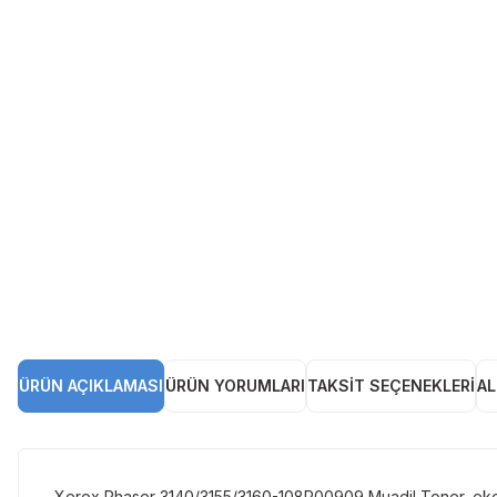
ÜRÜN AÇIKLAMASI
ÜRÜN YORUMLARI
TAKSIT SEÇENEKLERI
AL
Xerox Phaser 3140/3155/3160-108R00909 Muadil Toner, ekono