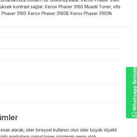
 yüksek kontrast sağlar. Xerox Phaser 3160 Muadil Toner, ofis
erox Phaser 3160 Xerox Phaser 3160B Xerox Phaser 3160N
Whatsapp İletiş
ümler
as alarak, ister bireysel kullanıcı olun ister büyük ölçekli
lü markaların orjinal toner ürünlerini geniş stok