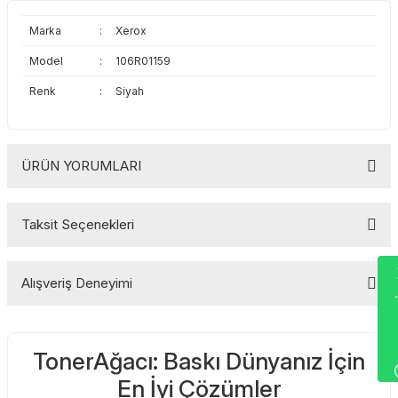
Toshiba
Triumph Adler
Marka
:
Xerox
Triumph Adler
Utax
Model
:
106R01159
Renk
:
Siyah
Utax
Xerox
Xerox
ÜRÜN YORUMLARI
Taksit Seçenekleri
Bu ürüne ilk yorumu siz yapın!
Wha
Alışveriş Deneyimi
Yorum Yaz
TonerAğacı: Baskı Dünyanız İçin
Sitemize ilk yorumu siz yapın!
En İyi Çözümler