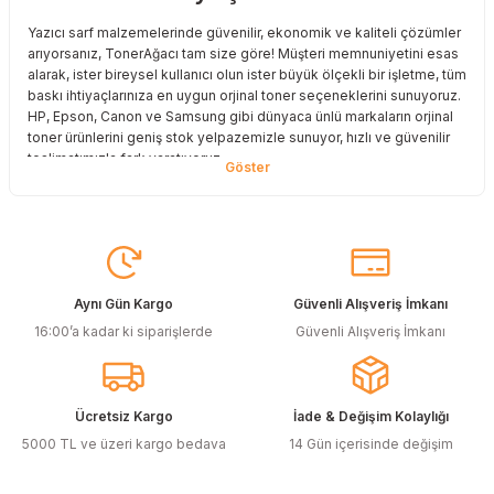
Deneyimini Paylaş
Yazıcı sarf malzemelerinde güvenilir, ekonomik ve kaliteli çözümler
arıyorsanız, TonerAğacı tam size göre! Müşteri memnuniyetini esas
alarak, ister bireysel kullanıcı olun ister büyük ölçekli bir işletme, tüm
baskı ihtiyaçlarınıza en uygun orjinal toner seçeneklerini sunuyoruz.
HP, Epson, Canon ve Samsung gibi dünyaca ünlü markaların orjinal
toner ürünlerini geniş stok yelpazemizle sunuyor, hızlı ve güvenilir
teslimatımızla fark yaratıyoruz.
Baskı Maliyetlerinizi Azaltın
Baskı maliyetlerinizi azaltmak ve en iyi performansı yakalamak mı
istiyorsunuz? O halde muadil toner çözümlerimize göz atmalısınız!
Muadil toner ürünlerimiz, orijinal kalitesine en yakın performansı
sunacak şekilde test edilmiştir. Böylece, baskı kalitenizden ödün
Aynı Gün Kargo
Güvenli Alışveriş İmkanı
vermeden bütçenizi koruyabilirsiniz. Özellikle büyük hacimli
16:00’a kadar ki siparişlerde
Güvenli Alışveriş İmkanı
baskılar yapan işletmeler için muadil toner, tasarruf sağlamanın en
akıllı yollarından biri!
Orjinal Kartuşun Önemi
Ücretsiz Kargo
İade & Değişim Kolaylığı
Baskı süreçlerinizde en yüksek verimliliği sağlamak için orjinal
5000 TL ve üzeri kargo bedava
14 Gün içerisinde değişim
kartuş kullanımı oldukça önemlidir. TonerAğacı, HP ve Epson gibi
önde gelen markaların orjinal kartuş çözümlerini sizlere sunarak, en