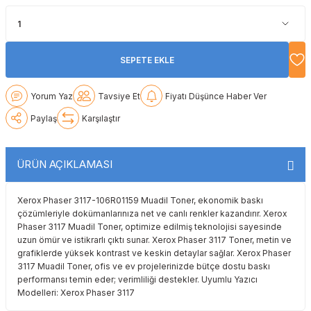
Lexmark
Lexmark
Lexmark
Samsung
Toshiba
Toshiba
Oki
Oki
Oki
Xerox
Triumph Adler
Triumph Adler
SEPETE EKLE
Olivetti
Olivetti
Panasonic
Utax
Utax
Yorum Yaz
Tavsiye Et
Fiyatı Düşünce Haber Ver
Paylaş
Karşılaştır
Panasonic
Panasonic
Pantum
Xerox
Xerox
Pantum
Pantum
Samsung
ÜRÜN AÇIKLAMASI
Ricoh
Ricoh
Toshiba
Xerox Phaser 3117-106R01159 Muadil Toner, ekonomik baskı
çözümleriyle dokümanlarınıza net ve canlı renkler kazandırır. Xerox
Sagem
Samsung
Xerox
Phaser 3117 Muadil Toner, optimize edilmiş teknolojisi sayesinde
uzun ömür ve istikrarlı çıktı sunar. Xerox Phaser 3117 Toner, metin ve
grafiklerde yüksek kontrast ve keskin detaylar sağlar. Xerox Phaser
Samsung
Sharp
3117 Muadil Toner, ofis ve ev projelerinizde bütçe dostu baskı
performansı temin eder; verimliliği destekler. Uyumlu Yazıcı
Sharp
Toshiba
Modelleri: Xerox Phaser 3117