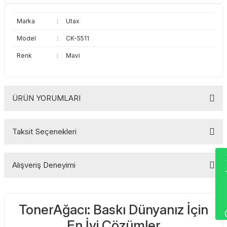
Toshiba
Triumph Adler
Marka
:
Utax
Triumph Adler
Utax
Model
:
CK-5511
Renk
:
Mavi
Utax
Xerox
Xerox
ÜRÜN YORUMLARI
Taksit Seçenekleri
Bu ürüne ilk yorumu siz yapın!
Wha
Alışveriş Deneyimi
Yorum Yaz
TonerAğacı: Baskı Dünyanız İçin
Sitemize ilk yorumu siz yapın!
En İyi Çözümler