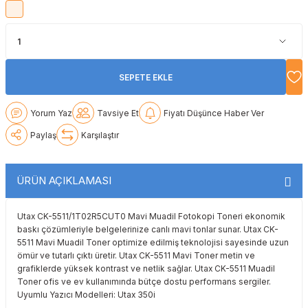
Lexmark
Lexmark
Lexmark
Samsung
Toshiba
Toshiba
Oki
Oki
Oki
Xerox
Triumph Adler
Triumph Adler
SEPETE EKLE
Olivetti
Olivetti
Panasonic
Utax
Utax
Yorum Yaz
Tavsiye Et
Fiyatı Düşünce Haber Ver
Panasonic
Panasonic
Pantum
Xerox
Xerox
Paylaş
Karşılaştır
Pantum
Pantum
Samsung
ÜRÜN AÇIKLAMASI
Ricoh
Ricoh
Toshiba
Utax CK-5511/1T02R5CUT0 Mavi Muadil Fotokopi Toneri ekonomik
Sagem
Samsung
Xerox
baskı çözümleriyle belgelerinize canlı mavi tonlar sunar. Utax CK-
5511 Mavi Muadil Toner optimize edilmiş teknolojisi sayesinde uzun
Samsung
Sharp
ömür ve tutarlı çıktı üretir. Utax CK-5511 Mavi Toner metin ve
grafiklerde yüksek kontrast ve netlik sağlar. Utax CK-5511 Muadil
Toner ofis ve ev kullanımında bütçe dostu performans sergiler.
Sharp
Toshiba
Uyumlu Yazıcı Modelleri: Utax 350i