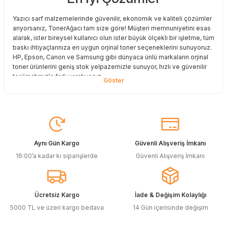
Deneyimini Paylaş
Yazıcı sarf malzemelerinde güvenilir, ekonomik ve kaliteli çözümler
arıyorsanız, TonerAğacı tam size göre! Müşteri memnuniyetini esas
alarak, ister bireysel kullanıcı olun ister büyük ölçekli bir işletme, tüm
baskı ihtiyaçlarınıza en uygun orjinal toner seçeneklerini sunuyoruz.
HP, Epson, Canon ve Samsung gibi dünyaca ünlü markaların orjinal
toner ürünlerini geniş stok yelpazemizle sunuyor, hızlı ve güvenilir
teslimatımızla fark yaratıyoruz.
Baskı Maliyetlerinizi Azaltın
Baskı maliyetlerinizi azaltmak ve en iyi performansı yakalamak mı
istiyorsunuz? O halde muadil toner çözümlerimize göz atmalısınız!
Muadil toner ürünlerimiz, orijinal kalitesine en yakın performansı
sunacak şekilde test edilmiştir. Böylece, baskı kalitenizden ödün
Aynı Gün Kargo
Güvenli Alışveriş İmkanı
vermeden bütçenizi koruyabilirsiniz. Özellikle büyük hacimli
16:00’a kadar ki siparişlerde
Güvenli Alışveriş İmkanı
baskılar yapan işletmeler için muadil toner, tasarruf sağlamanın en
akıllı yollarından biri!
Orjinal Kartuşun Önemi
Ücretsiz Kargo
İade & Değişim Kolaylığı
Baskı süreçlerinizde en yüksek verimliliği sağlamak için orjinal
5000 TL ve üzeri kargo bedava
14 Gün içerisinde değişim
kartuş kullanımı oldukça önemlidir. TonerAğacı, HP ve Epson gibi
önde gelen markaların orjinal kartuş çözümlerini sizlere sunarak, en