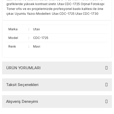
grafiklerde yüksek kontrast üretir. Utax CDC-1725 Orjinal Fotokopi
Toshiba
Triumph Adler
Toner ofis ve ev projelerinizde profesyonel baskı kalitesi ile öne
çıkar. Uyumlu Yazıcı Modelleri: Utax CDC-1725 Utax CDC-1730
Triumph Adler
Utax
Marka
:
Utax
Utax
Xerox
Model
:
CDC-1725
Xerox
Renk
:
Mavi
ÜRÜN YORUMLARI
Taksit Seçenekleri
Bu ürüne ilk yorumu siz yapın!
Alışveriş Deneyimi
Yorum Yaz