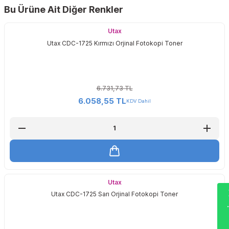
Bu Ürüne Ait Diğer Renkler
Sitemize ilk yorumu siz yapın!
Utax
Utax CDC-1725 Kırmızı Orjinal Fotokopi Toner
Deneyimini Paylaş
6.731,73 TL
6.058,55 TL
KDV Dahil
Utax
Wha
Utax CDC-1725 Sarı Orjinal Fotokopi Toner