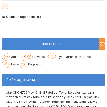
Lexmark
Lexmark
Lexmark
Samsung
Toshiba
Toshiba
Bu Ürüne Ait Diğer Renkler :
Oki
Oki
Oki
Xerox
Triumph Adler
Triumph Adler
Olivetti
Olivetti
Panasonic
Utax
Utax
Panasonic
Panasonic
Pantum
Xerox
Xerox
SEPETE EKLE
Pantum
Pantum
Samsung
Yorum Yaz
Tavsiye Et
Fiyatı Düşünce Haber Ver
Ricoh
Ricoh
Toshiba
Paylaş
Karşılaştır
Sagem
Samsung
Xerox
ÜRÜN AÇIKLAMASI
Samsung
Sharp
Utax CDC-1725 Mavi Orijinal Fotokopi Toner belgelerinize canlı
mavi tonlar katarak fotokopi çıktılarınızda yüksek netlik sağlar. Utax
Sharp
Toshiba
CDC-1725 Mavi Orjinal Fotokopi Toner ileri pigment teknolojisiyle
uzun ömür ve tutarlılık sunar. Utax CDC-1725 Mavi Toner metin ve