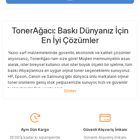
TonerAğacı: Baskı Dünyanız İçin
En İyi Çözümler
Yazıcı sarf malzemelerinde güvenilir, ekonomik ve kaliteli çözümler
arıyorsanız, TonerAğacı tam size göre! Müşteri memnuniyetini esas
alarak, ister bireysel kullanıcı olun ister büyük ölçekli bir işletme, tüm
baskı ihtiyaçlarınıza en uygun orjinal toner seçeneklerini sunuyoruz.
HP, Epson, Canon ve Samsung gibi dünyaca ünlü markaların orjinal
toner ürünlerini geniş stok yelpazemizle sunuyor, hızlı ve güvenilir
teslimatımızla fark yaratıyoruz.
Baskı Maliyetlerinizi Azaltın
Baskı maliyetlerinizi azaltmak ve en iyi performansı yakalamak mı
istiyorsunuz? O halde muadil toner çözümlerimize göz atmalısınız!
Muadil toner ürünlerimiz, orijinal kalitesine en yakın performansı
sunacak şekilde test edilmiştir. Böylece, baskı kalitenizden ödün
Aynı Gün Kargo
Güvenli Alışveriş İmkanı
vermeden bütçenizi koruyabilirsiniz. Özellikle büyük hacimli
16:00’a kadar ki siparişlerde
Güvenli Alışveriş İmkanı
baskılar yapan işletmeler için muadil toner, tasarruf sağlamanın en