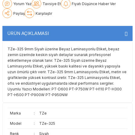
Yorum Yaz
Tavsiye Et
Fiyatı Düşünce Haber Ver
Lexmark
Lexmark
Lexmark
Samsung
Toshiba
Toshiba
Paylaş
Karşılaştır
Oki
Oki
Oki
Xerox
Triumph Adler
Triumph Adler
ÜRÜN AÇIKLAMASI
Olivetti
Olivetti
Panasonic
Utax
Utax
TZe-325 9mm Siyah üzerine Beyaz Laminasyonlu Etiket, beyaz
Panasonic
Panasonic
Pantum
Xerox
Xerox
zemin üzerinde keskin siyah detaylar sunarak profesyonel
etiketlemeye olanak tanır. TZe-325 Siyah üzerine Beyaz
Laminasyonlu Etiket, yüksek baskı kalitesi ve dayanıklı yapısıyla
Pantum
Pantum
Samsung
uzun ömürlü çıktı verir. TZe-325 9mm Laminasyonlu Etiket, metin ve
grafiklerde yüksek kontrast üretir. TZe-325 Laminasyonlu Etiket,
Ricoh
Ricoh
Toshiba
ofis ve endüstriyel uygulamalarda ideal performans sergiler.
Uyumlu Yazıcı Modelleri: PT-D600 PT-P750W PT-H110 PT-H300
PT-H500 PT-P900W PT-P950NW
Sagem
Samsung
Xerox
Samsung
Sharp
Marka
:
TZe
Model
:
TZe-325
Sharp
Toshiba
Renk
:
Siyah