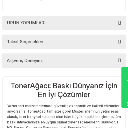
Toshiba
Triumph Adler
Triumph Adler
Utax
ÜRÜN YORUMLARI
Utax
Xerox
Taksit Seçenekleri
Bu ürüne ilk yorumu siz yapın!
Xerox
Alışveriş Deneyimi
Yorum Yaz
Wha
TonerAğacı: Baskı Dünyanız İçin
Sitemize ilk yorumu siz yapın!
En İyi Çözümler
Deneyimini Paylaş
Yazıcı sarf malzemelerinde güvenilir, ekonomik ve kaliteli çözümler
arıyorsanız, TonerAğacı tam size göre! Müşteri memnuniyetini esas
alarak, ister bireysel kullanıcı olun ister büyük ölçekli bir işletme, tüm
baskı ihtiyaçlarınıza en uygun orjinal toner seçeneklerini sunuyoruz.
HP, Epson, Canon ve Samsung gibi dünyaca ünlü markaların orjinal