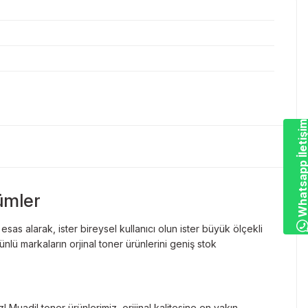
Whatsapp İletiş
ümler
as alarak, ister bireysel kullanıcı olun ister büyük ölçekli
lü markaların orjinal toner ürünlerini geniş stok
Muadil toner ürünlerimiz, orijinal kalitesine en yakın