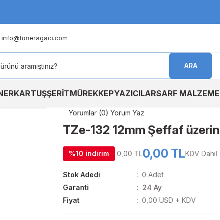
info@toneragaci.com
ARA
NER
KARTUŞ
ŞERİT
MÜREKKEP
YAZICILAR
SARF MALZEME
Yorumlar (0) Yorum Yaz
TZe-132 12mm Şeffaf üzerine
0,00 TL
%10 indirim
0,00 TL
KDV Dahil
Stok Adedi
0 Adet
Garanti
24 Ay
Fiyat
0,00 USD + KDV