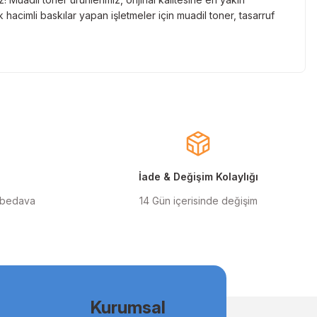
hacimli baskılar yapan işletmeler için muadil toner, tasarruf
nde gelen markaların orjinal kartuş çözümlerini sizlere
cınızın ömrünü uzatıyoruz.
larla almanızı sağlarken, uzun ömürlü ve dayanıklı yapısıyla
ınızı ekonomik hale getirir.
İade & Değişim Kolaylığı
 bedava
14 Gün içerisinde değişim
ilen orjinal mürekkep ürünlerimiz, en doğru renk geçişlerini
msal kullanıcılar için uygun fiyatlı ve kaliteli baskılar elde
Kurumsal