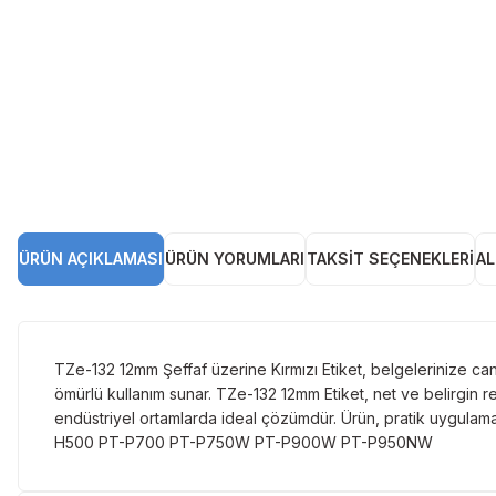
ÜRÜN AÇIKLAMASI
ÜRÜN YORUMLARI
TAKSIT SEÇENEKLERI
AL
TZe-132 12mm Şeffaf üzerine Kırmızı Etiket, belgelerinize canlı
ömürlü kullanım sunar. TZe-132 12mm Etiket, net ve belirgin re
endüstriyel ortamlarda ideal çözümdür. Ürün, pratik uygu
H500 PT-P700 PT-P750W PT-P900W PT-P950NW