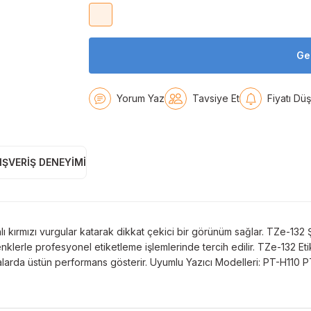
Ge
Yorum Yaz
Tavsiye Et
Fiyatı Dü
IŞVERIŞ DENEYIMI
 kırmızı vurgular katarak dikkat çekici bir görünüm sağlar. TZe-132 Şef
nklerle profesyonel etiketleme işlemlerinde tercih edilir. TZe-132 Et
lamalarda üstün performans gösterir. Uyumlu Yazıcı Modelleri: PT