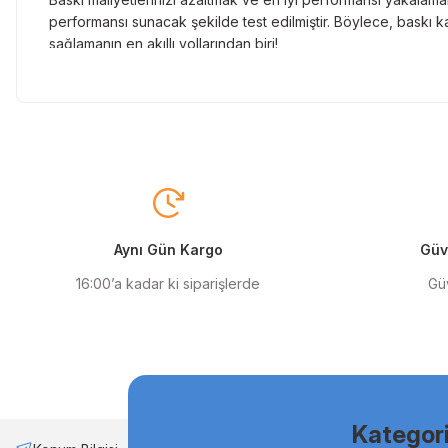
performansı sunacak şekilde test edilmiştir. Böylece, baskı ka
sağlamanın en akıllı yollarından biri!
Orjinal Kartuşun Önemi
Baskı süreçlerinizde en yüksek verimliliği sağlamak için orji
sunarak, en doğru renk tonlarını ve keskin baskıları garanti 
Muadil Kartuş ile Ekonomik Çözümler
Maliyetleri düşürmek isteyen kullanıcılar için muadil kartuş s
yüksek verim sunar. Hem işletmeler hem de bireysel kullanıcıla
Aynı Gün Kargo
Güve
Orjinal Mürekkep ile Canlı Baskılar
16:00’a kadar ki siparişlerde
Güv
Baskı kalitenizi maksimuma çıkarmak için orjinal mürekkep kull
ve uzun ömürlü baskıları garanti eder. Keskin detaylar ve canl
Muadil Mürekkep ile Ekonomik Çözümler
Bütçenizi zorlamadan kaliteli baskılar almak istiyorsanız, mua
etmenin en akıllı yoludur. Uzun ömürlü ve stabil performansı sa
Kategori