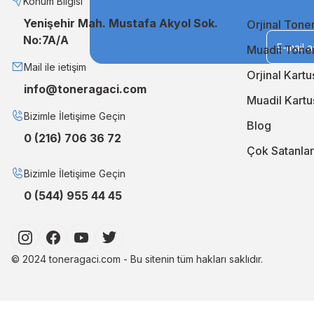
Neden TonerAğacı?
Konum Bilgisi
Yenişehir Mah. Mustafa Akyol Sok.
Orjinal Tone
TonerAğacı, müşteri memnuniyeti odaklı hizmet anlayışıyla, b
No:7A/A
geliştiriyor, siparişlerinizi en kısa sürede kapınıza ulaştırıyo
Muadil Tone
En iyi orjinal ve muadil çözümler için TonerAğacı'nı ziyaret 
Mail ile ietişim
Orjinal Kartu
info@toneragaci.com
Muadil Kartu
Bizimle İletişime Geçin
Blog
0 (216) 706 36 72
Çok Satanlar
Bizimle İletişime Geçin
0 (544) 955 44 45
© 2024 toneragaci.com - Bu sitenin tüm hakları saklıdır.