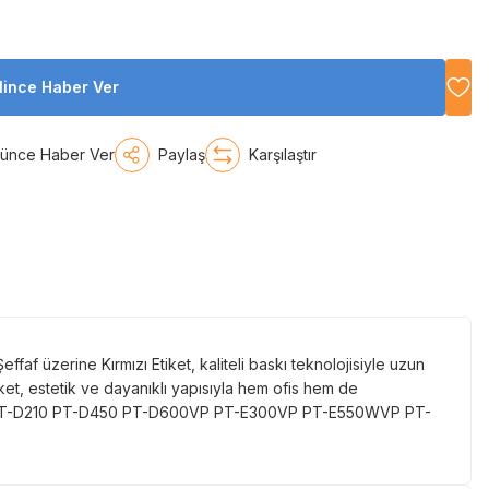
lince Haber Ver
şünce Haber Ver
Paylaş
Karşılaştır
faf üzerine Kırmızı Etiket, kaliteli baskı teknolojisiyle uzun
iket, estetik ve dayanıklı yapısıyla hem ofis hem de
-H110 PT-D210 PT-D450 PT-D600VP PT-E300VP PT-E550WVP PT-