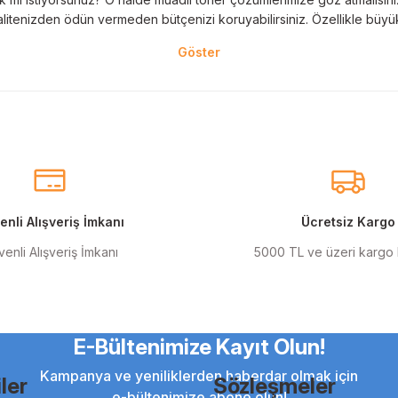
litenizden ödün vermeden bütçenizi koruyabilirsiniz. Özellikle büyük 
nal kartuş kullanımı oldukça önemlidir. TonerAğacı, HP ve Epson gibi ö
eder. Her siparişinizde %100 uyumlu ve garantili ürünler sunarak, yazı
eçeneklerimiz de mevcuttur. Muadil kartuş, kaliteli baskıyı uygun fiyat
r için ideal çözümler sunan muadil kartuş ürünlerimiz, baskı ihtiyaçlar
nli Alışveriş İmkanı
Ücretsiz Kargo
enli Alışveriş İmkanı
5000 TL ve üzeri kargo
anmak şarttır! Canon ve Epson gibi markalar için özel olarak geliştir
ı renkler için en iyi seçenekleri sunuyoruz.
E-Bültenimize Kayıt Olun!
dil mürekkep tam size göre! Muadil mürekkep, hem bireysel hem de kuru
yesinde en iyi baskıları alabilirsiniz.
Kampanya ve yeniliklerden haberdar olmak için
ler
Sözleşmeler
e-bültenimize abone olun!