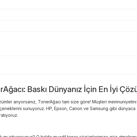
Bu ürüne ilk yorumu siz yapın!
Sitemize ilk yorumu siz yapın!
rAğacı: Baskı Dünyanız İçin En İyi Çöz
Deneyimini Paylaş
Yorum Yaz
ümler arıyorsanız, TonerAğacı tam size göre! Müşteri memnuniyetini es
 seçeneklerini sunuyoruz. HP, Epson, Canon ve Samsung gibi dünyaca ün
ratıyoruz.
 mı istiyorsunuz? O halde muadil toner çözümlerimize göz atmalısınız! 