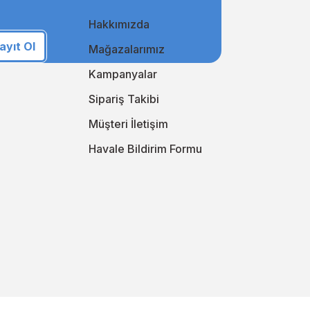
Hakkımızda
i takip ederek online alışveriş deneyiminizi sürekli
an yanınızda!
ayıt Ol
Mağazalarımız
i keşfedin!
Kampanyalar
Sipariş Takibi
Müşteri İletişim
Havale Bildirim Formu