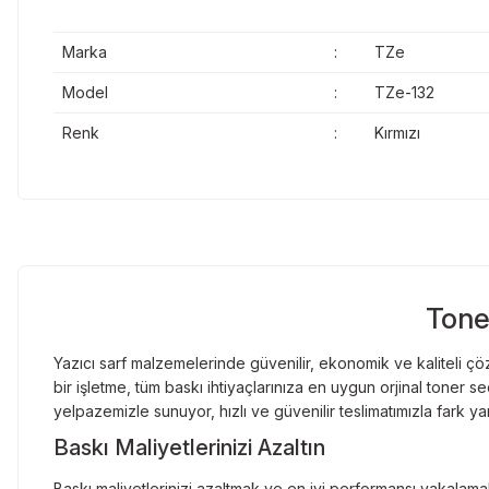
Marka
:
TZe
Model
:
TZe-132
Renk
:
Kırmızı
Tone
Yazıcı sarf malzemelerinde güvenilir, ekonomik ve kaliteli çöz
bir işletme, tüm baskı ihtiyaçlarınıza en uygun orjinal toner
yelpazemizle sunuyor, hızlı ve güvenilir teslimatımızla fark ya
Baskı Maliyetlerinizi Azaltın
Baskı maliyetlerinizi azaltmak ve en iyi performansı yakalamak