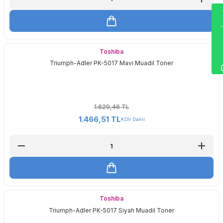
Wha
Toshiba
Triumph-Adler PK-5017 Mavi Muadil Toner
1.629,46 TL
1.466,51 TL
KDV Dahil
Toshiba
Triumph-Adler PK-5017 Siyah Muadil Toner