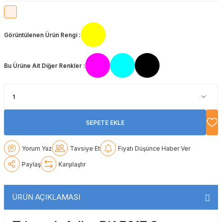
Lexmark
Lexmark
Lexmark
Samsung
Toshiba
Toshiba
Görüntülenen Ürün Rengi :
Oki
Oki
Oki
Xerox
Triumph Adler
Triumph Adler
Olivetti
Olivetti
Panasonic
Utax
Utax
Bu Ürüne Ait Diğer Renkler :
Panasonic
Panasonic
Pantum
Xerox
Xerox
Pantum
Pantum
Samsung
SEPETE EKLE
Ricoh
Ricoh
Toshiba
Yorum Yaz
Tavsiye Et
Fiyatı Düşünce Haber Ver
Sagem
Samsung
Xerox
Paylaş
Karşılaştır
Samsung
Sharp
ÜRÜN AÇIKLAMASI
Sharp
Toshiba