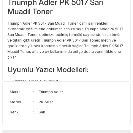
Triumph Adler PK 5017 Sarı
Toshiba
Triumph Adler
Muadil Toner
Triumph Adler
Utax
Triumph Adler PK 5017 Sarı Muadil Toner, canlı sarı renkleri
ekonomik çözümlerle dokümanlarınıza taşır. Triumph Adler PK 5017
Utax
Xerox
Sarı Muadil Toner, optimize edilmiş formülü sayesinde uzun ömür
ve tutarlı çıktı üretir. Triumph Adler PK 5017 Sarı Toner, metin ve
grafiklerde yüksek kontrast ve netlik sağlar. Triumph Adler PK 5017
Xerox
Muadil Toner, ofis ve ev kullanımında bütçe dostu verimlilikle öne
çıkar.
Uyumlu Yazıcı Modelleri:
Triumph-Adler P-C3062DN
Triumph-Adler P-C3062i MFP
Marka
:
Triumph Adler
Triumph-Adler P-C3066i MFP
Model
:
PK-5017
Renk
:
Sarı