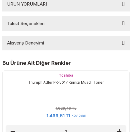
ÜRÜN YORUMLARI
Taksit Seçenekleri
Bu ürüne ilk yorumu siz yapın!
Alışveriş Deneyimi
Yorum Yaz
Bu Ürüne Ait Diğer Renkler
Sitemize ilk yorumu siz yapın!
Toshiba
Triumph Adler PK-5017 Kırmızı Muadil Toner
Deneyimini Paylaş
1.629,46 TL
1.466,51 TL
KDV Dahil