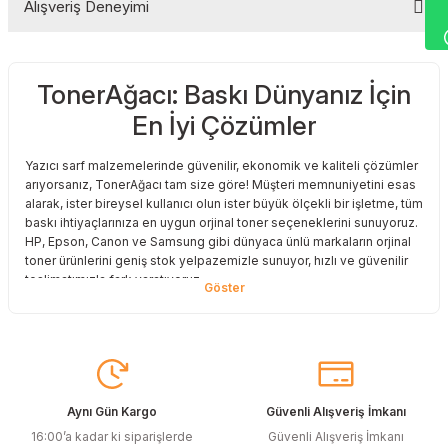
Alışveriş Deneyimi
Yorum Yaz
TonerAğacı: Baskı Dünyanız İçin
Sitemize ilk yorumu siz yapın!
En İyi Çözümler
Deneyimini Paylaş
Yazıcı sarf malzemelerinde güvenilir, ekonomik ve kaliteli çözümler
arıyorsanız, TonerAğacı tam size göre! Müşteri memnuniyetini esas
alarak, ister bireysel kullanıcı olun ister büyük ölçekli bir işletme, tüm
baskı ihtiyaçlarınıza en uygun orjinal toner seçeneklerini sunuyoruz.
HP, Epson, Canon ve Samsung gibi dünyaca ünlü markaların orjinal
toner ürünlerini geniş stok yelpazemizle sunuyor, hızlı ve güvenilir
teslimatımızla fark yaratıyoruz.
Baskı Maliyetlerinizi Azaltın
Baskı maliyetlerinizi azaltmak ve en iyi performansı yakalamak mı
istiyorsunuz? O halde muadil toner çözümlerimize göz atmalısınız!
Muadil toner ürünlerimiz, orijinal kalitesine en yakın performansı
sunacak şekilde test edilmiştir. Böylece, baskı kalitenizden ödün
Aynı Gün Kargo
Güvenli Alışveriş İmkanı
vermeden bütçenizi koruyabilirsiniz. Özellikle büyük hacimli
16:00’a kadar ki siparişlerde
Güvenli Alışveriş İmkanı
baskılar yapan işletmeler için muadil toner, tasarruf sağlamanın en