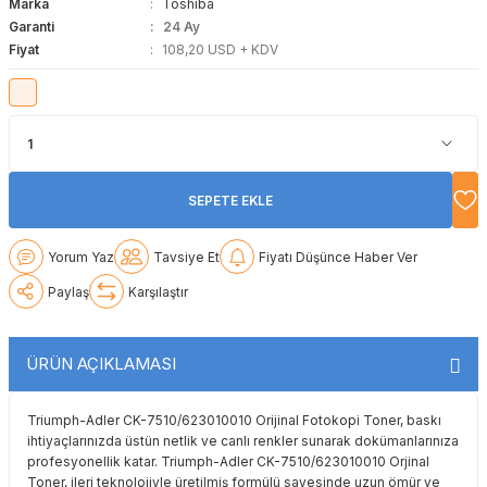
Marka
Toshiba
Lexmark
Lexmark
Lexmark
Samsung
Toshiba
Toshiba
Garanti
24 Ay
Fiyat
108,20 USD + KDV
Oki
Oki
Oki
Xerox
Triumph Adler
Triumph Adler
Olivetti
Olivetti
Panasonic
Utax
Utax
Panasonic
Panasonic
Pantum
Xerox
Xerox
SEPETE EKLE
Pantum
Pantum
Samsung
Yorum Yaz
Tavsiye Et
Fiyatı Düşünce Haber Ver
Paylaş
Karşılaştır
Ricoh
Ricoh
Toshiba
Sagem
Samsung
Xerox
ÜRÜN AÇIKLAMASI
Samsung
Sharp
Triumph-Adler CK-7510/623010010 Orijinal Fotokopi Toner, baskı
ihtiyaçlarınızda üstün netlik ve canlı renkler sunarak dokümanlarınıza
Sharp
Toshiba
profesyonellik katar. Triumph-Adler CK-7510/623010010 Orjinal
Toner, ileri teknolojiyle üretilmiş formülü sayesinde uzun ömür ve