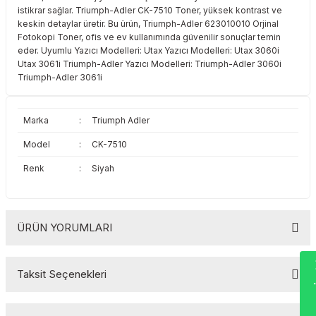
istikrar sağlar. Triumph-Adler CK-7510 Toner, yüksek kontrast ve
Toshiba
Triumph Adler
keskin detaylar üretir. Bu ürün, Triumph-Adler 623010010 Orjinal
Fotokopi Toner, ofis ve ev kullanımında güvenilir sonuçlar temin
Triumph Adler
Utax
eder. Uyumlu Yazıcı Modelleri: Utax Yazıcı Modelleri: Utax 3060i
Utax 3061i Triumph-Adler Yazıcı Modelleri: Triumph-Adler 3060i
Triumph-Adler 3061i
Utax
Xerox
Xerox
Marka
:
Triumph Adler
Model
:
CK-7510
Renk
:
Siyah
ÜRÜN YORUMLARI
Wha
Taksit Seçenekleri
Bu ürüne ilk yorumu siz yapın!