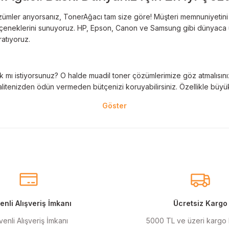
Deneyimini Paylaş
Yorum Yaz
ümler arıyorsanız, TonerAğacı tam size göre! Müşteri memnuniyetini es
 seçeneklerini sunuyoruz. HP, Epson, Canon ve Samsung gibi dünyaca ün
ratıyoruz.
 mı istiyorsunuz? O halde muadil toner çözümlerimize göz atmalısınız! 
litenizden ödün vermeden bütçenizi koruyabilirsiniz. Özellikle büyük 
nal kartuş kullanımı oldukça önemlidir. TonerAğacı, HP ve Epson gibi ö
eder. Her siparişinizde %100 uyumlu ve garantili ürünler sunarak, yazı
eçeneklerimiz de mevcuttur. Muadil kartuş, kaliteli baskıyı uygun fiyat
r için ideal çözümler sunan muadil kartuş ürünlerimiz, baskı ihtiyaçlar
nli Alışveriş İmkanı
Ücretsiz Kargo
enli Alışveriş İmkanı
5000 TL ve üzeri kargo