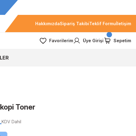
Hakkımızda
Sipariş Takibi
Teklif Formu
İletişim
Favorilerim
Üye Girişi
Sepetim
LER
kopi Toner
L
KDV Dahil