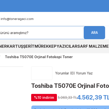
info@toneragaci.com
ARA
NER
KARTUŞ
ŞERİT
MÜREKKEP
YAZICILAR
SARF MALZEME
Toshiba T5070E Orjinal Fotokopi Toner
Yorumlar (0) Yorum Yaz
Toshiba T5070E Orjinal Foto
4.562,39 T
%10 indirim
5.069,33 TL