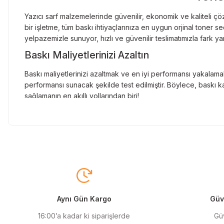
Yazıcı sarf malzemelerinde güvenilir, ekonomik ve kaliteli çöz
bir işletme, tüm baskı ihtiyaçlarınıza en uygun orjinal toner
yelpazemizle sunuyor, hızlı ve güvenilir teslimatımızla fark ya
Baskı Maliyetlerinizi Azaltın
Baskı maliyetlerinizi azaltmak ve en iyi performansı yakalamak
performansı sunacak şekilde test edilmiştir. Böylece, baskı ka
sağlamanın en akıllı yollarından biri!
Orjinal Kartuşun Önemi
Baskı süreçlerinizde en yüksek verimliliği sağlamak için orji
sunarak, en doğru renk tonlarını ve keskin baskıları garanti 
Muadil Kartuş ile Ekonomik Çözümler
Maliyetleri düşürmek isteyen kullanıcılar için muadil kartuş s
yüksek verim sunar. Hem işletmeler hem de bireysel kullanıcıla
Aynı Gün Kargo
Güve
Orjinal Mürekkep ile Canlı Baskılar
16:00’a kadar ki siparişlerde
Güv