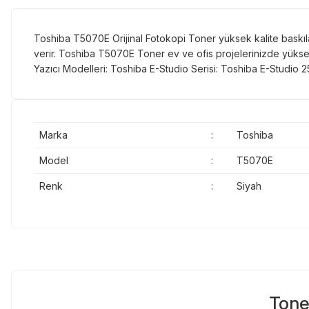
Toshiba T5070E Orijinal Fotokopi Toner yüksek kalite baskıla
verir. Toshiba T5070E Toner ev ve ofis projelerinizde yüksek k
Yazıcı Modelleri: Toshiba E-Studio Serisi: Toshiba E-Studi
Marka
:
Toshiba
Model
:
T5070E
Renk
:
Siyah
Tone