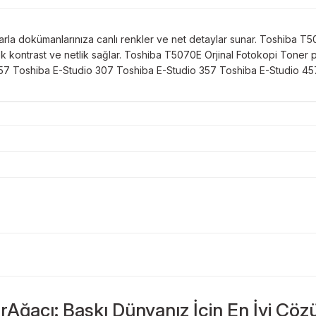
rla dokümanlarınıza canlı renkler ve net detaylar sunar. Toshiba T50
ontrast ve netlik sağlar. Toshiba T5070E Orjinal Fotokopi Toner profe
o 257 Toshiba E-Studio 307 Toshiba E-Studio 357 Toshiba E-Studio 4
Bu ürüne ilk yorumu siz yapın!
Sitemize ilk yorumu siz yapın!
rAğacı: Baskı Dünyanız İçin En İyi Çöz