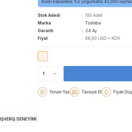
Baskı kapasitesi %5 yoğunlukta 43,900 sayfadı
Stok Adedi
100 Adet
Marka
Toshiba
Garanti
24 Ay
Fiyat
88,60 USD + KDV
Yorum Yaz
Tavsiye Et
Fiyatı Dü
IŞVERIŞ DENEYIMI