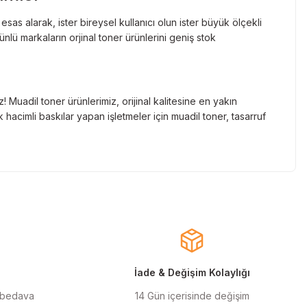
as alarak, ister bireysel kullanıcı olun ister büyük ölçekli
lü markaların orjinal toner ürünlerini geniş stok
Muadil toner ürünlerimiz, orijinal kalitesine en yakın
hacimli baskılar yapan işletmeler için muadil toner, tasarruf
nde gelen markaların orjinal kartuş çözümlerini sizlere
cınızın ömrünü uzatıyoruz.
larla almanızı sağlarken, uzun ömürlü ve dayanıklı yapısıyla
ınızı ekonomik hale getirir.
İade & Değişim Kolaylığı
 bedava
14 Gün içerisinde değişim