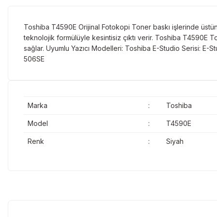
Toshiba T4590E Orijinal Fotokopi Toner baskı işlerinde üstü
teknolojik formülüyle kesintisiz çıktı verir. Toshiba T4590E 
sağlar. Uyumlu Yazıcı Modelleri: Toshiba E-Studio Serisi: 
506SE
Marka
:
Toshiba
Model
:
T4590E
Renk
:
Siyah