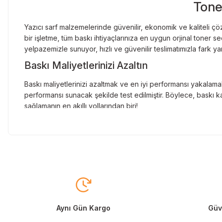
Tone
Yazıcı sarf malzemelerinde güvenilir, ekonomik ve kaliteli çöz
bir işletme, tüm baskı ihtiyaçlarınıza en uygun orjinal toner
yelpazemizle sunuyor, hızlı ve güvenilir teslimatımızla fark ya
Baskı Maliyetlerinizi Azaltın
Baskı maliyetlerinizi azaltmak ve en iyi performansı yakalamak
performansı sunacak şekilde test edilmiştir. Böylece, baskı ka
sağlamanın en akıllı yollarından biri!
Orjinal Kartuşun Önemi
Baskı süreçlerinizde en yüksek verimliliği sağlamak için orji
sunarak, en doğru renk tonlarını ve keskin baskıları garanti 
Muadil Kartuş ile Ekonomik Çözümler
Maliyetleri düşürmek isteyen kullanıcılar için muadil kartuş s
yüksek verim sunar. Hem işletmeler hem de bireysel kullanıcıla
Aynı Gün Kargo
Güve
Orjinal Mürekkep ile Canlı Baskılar