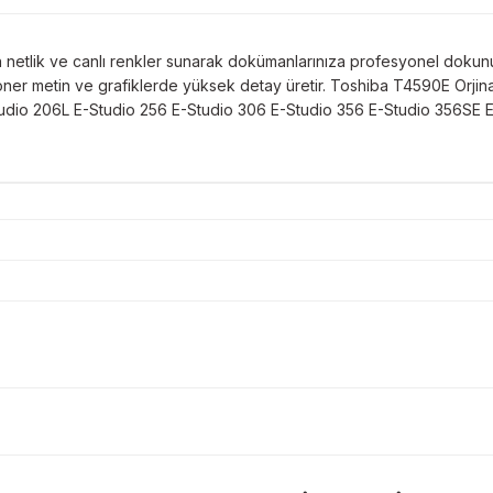
n netlik ve canlı renkler sunarak dokümanlarınıza profesyonel dokun
Toner metin ve grafiklerde yüksek detay üretir. Toshiba T4590E Orjinal
E-Studio 206L E-Studio 256 E-Studio 306 E-Studio 356 E-Studio 356SE
Bu ürüne ilk yorumu siz yapın!
Sitemize ilk yorumu siz yapın!