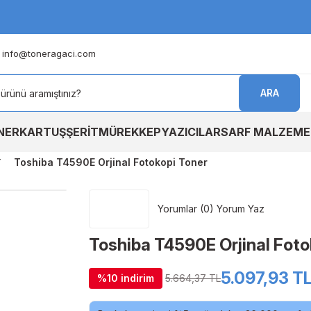
info@toneragaci.com
ARA
NER
KARTUŞ
ŞERİT
MÜREKKEP
YAZICILAR
SARF MALZEME
Toshiba T4590E Orjinal Fotokopi Toner
Yorumlar (0) Yorum Yaz
Toshiba T4590E Orjinal Foto
5.097,93 T
%10 indirim
5.664,37 TL