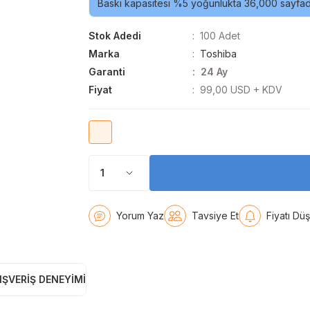
Baskı kapasitesi %5 yoğunlukta 36,000 sayfadı
Stok Adedi
100 Adet
Marka
Toshiba
Garanti
24 Ay
Fiyat
99,00 USD + KDV
Yorum Yaz
Tavsiye Et
Fiyatı Dü
IŞVERIŞ DENEYIMI