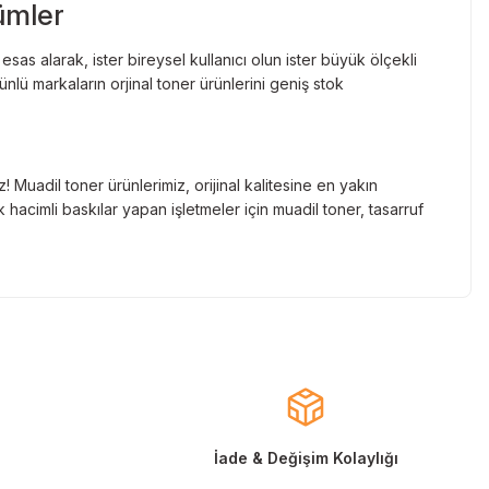
ümler
as alarak, ister bireysel kullanıcı olun ister büyük ölçekli
lü markaların orjinal toner ürünlerini geniş stok
Muadil toner ürünlerimiz, orijinal kalitesine en yakın
hacimli baskılar yapan işletmeler için muadil toner, tasarruf
nde gelen markaların orjinal kartuş çözümlerini sizlere
cınızın ömrünü uzatıyoruz.
larla almanızı sağlarken, uzun ömürlü ve dayanıklı yapısıyla
ınızı ekonomik hale getirir.
İade & Değişim Kolaylığı