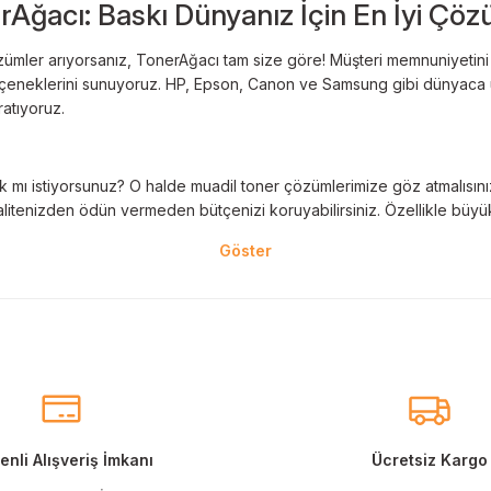
rAğacı: Baskı Dünyanız İçin En İyi Çöz
Deneyimini Paylaş
Yorum Yaz
ümler arıyorsanız, TonerAğacı tam size göre! Müşteri memnuniyetini es
 seçeneklerini sunuyoruz. HP, Epson, Canon ve Samsung gibi dünyaca ün
ratıyoruz.
 mı istiyorsunuz? O halde muadil toner çözümlerimize göz atmalısınız! 
litenizden ödün vermeden bütçenizi koruyabilirsiniz. Özellikle büyük 
nal kartuş kullanımı oldukça önemlidir. TonerAğacı, HP ve Epson gibi ö
eder. Her siparişinizde %100 uyumlu ve garantili ürünler sunarak, yazı
eçeneklerimiz de mevcuttur. Muadil kartuş, kaliteli baskıyı uygun fiyat
r için ideal çözümler sunan muadil kartuş ürünlerimiz, baskı ihtiyaçlar
nli Alışveriş İmkanı
Ücretsiz Kargo