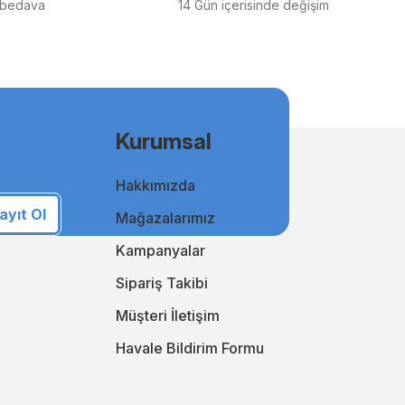
 bedava
14 Gün içerisinde değişim
ilen orjinal mürekkep ürünlerimiz, en doğru renk geçişlerini
msal kullanıcılar için uygun fiyatlı ve kaliteli baskılar elde
Kurumsal
Hakkımızda
i takip ederek online alışveriş deneyiminizi sürekli
an yanınızda!
ayıt Ol
Mağazalarımız
i keşfedin!
Kampanyalar
Sipariş Takibi
Müşteri İletişim
Havale Bildirim Formu