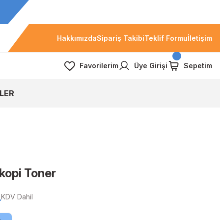
Hakkımızda
Sipariş Takibi
Teklif Formu
İletişim
Favorilerim
Üye Girişi
Sepetim
LER
kopi Toner
L
KDV Dahil