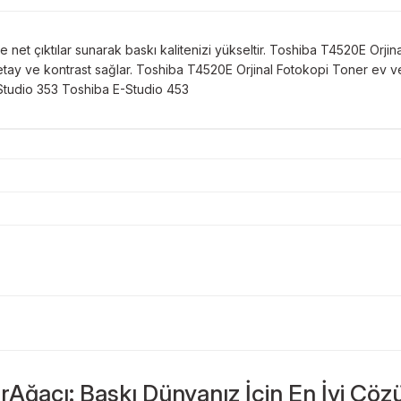
net çıktılar sunarak baskı kalitenizi yükseltir. Toshiba T4520E Orjina
tay ve kontrast sağlar. Toshiba T4520E Orjinal Fotokopi Toner ev ve
-Studio 353 Toshiba E-Studio 453
Bu ürüne ilk yorumu siz yapın!
Sitemize ilk yorumu siz yapın!
rAğacı: Baskı Dünyanız İçin En İyi Çöz