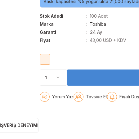
Baskı kapasitesi %5 yoğunlukta 21,000 sayfadı
Stok Adedi
100 Adet
Marka
Toshiba
Garanti
24 Ay
Fiyat
43,00 USD + KDV
Yorum Yaz
Tavsiye Et
Fiyatı Dü
IŞVERIŞ DENEYIMI