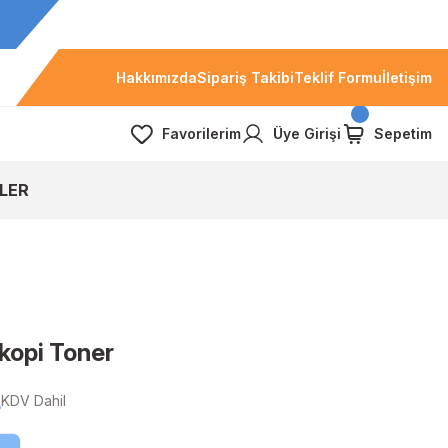
Hakkımızda
Sipariş Takibi
Teklif Formu
İletişim
Favorilerim
Üye Girişi
Sepetim
LER
kopi Toner
L
KDV Dahil