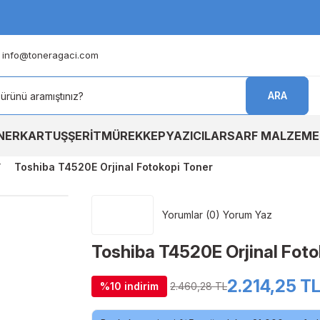
info@toneragaci.com
ARA
NER
KARTUŞ
ŞERİT
MÜREKKEP
YAZICILAR
SARF MALZEME
Toshiba T4520E Orjinal Fotokopi Toner
Yorumlar (0) Yorum Yaz
Toshiba T4520E Orjinal Foto
2.214,25 T
%10 indirim
2.460,28 TL