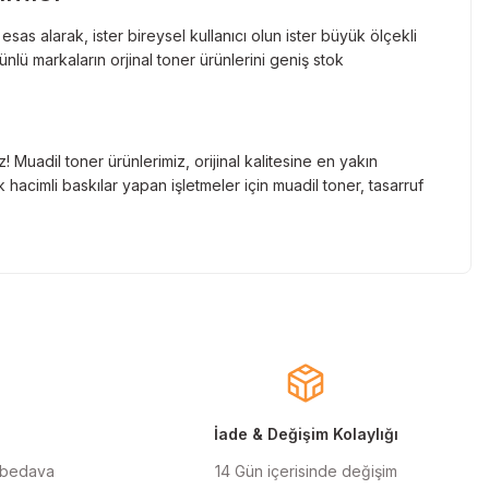
as alarak, ister bireysel kullanıcı olun ister büyük ölçekli
lü markaların orjinal toner ürünlerini geniş stok
Muadil toner ürünlerimiz, orijinal kalitesine en yakın
hacimli baskılar yapan işletmeler için muadil toner, tasarruf
nde gelen markaların orjinal kartuş çözümlerini sizlere
cınızın ömrünü uzatıyoruz.
larla almanızı sağlarken, uzun ömürlü ve dayanıklı yapısıyla
ınızı ekonomik hale getirir.
İade & Değişim Kolaylığı
 bedava
14 Gün içerisinde değişim