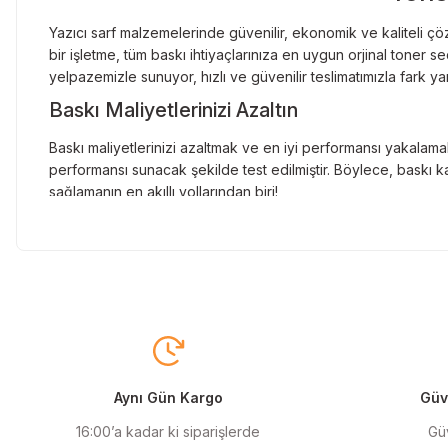
Yazıcı sarf malzemelerinde güvenilir, ekonomik ve kaliteli çöz
bir işletme, tüm baskı ihtiyaçlarınıza en uygun orjinal toner
yelpazemizle sunuyor, hızlı ve güvenilir teslimatımızla fark ya
Baskı Maliyetlerinizi Azaltın
Baskı maliyetlerinizi azaltmak ve en iyi performansı yakalamak
performansı sunacak şekilde test edilmiştir. Böylece, baskı ka
sağlamanın en akıllı yollarından biri!
Orjinal Kartuşun Önemi
Baskı süreçlerinizde en yüksek verimliliği sağlamak için orji
sunarak, en doğru renk tonlarını ve keskin baskıları garanti 
Muadil Kartuş ile Ekonomik Çözümler
Maliyetleri düşürmek isteyen kullanıcılar için muadil kartuş s
yüksek verim sunar. Hem işletmeler hem de bireysel kullanıcıla
Aynı Gün Kargo
Güve
Orjinal Mürekkep ile Canlı Baskılar
16:00’a kadar ki siparişlerde
Güv