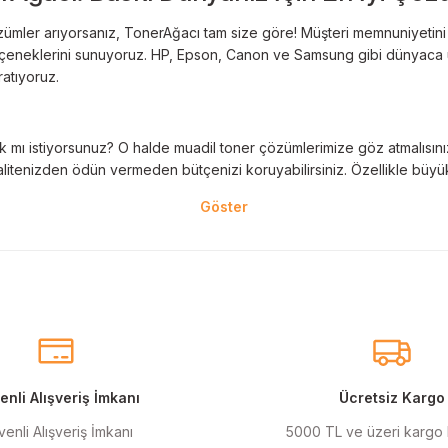
Deneyimini Paylaş
Yorum Yaz
ümler arıyorsanız, TonerAğacı tam size göre! Müşteri memnuniyetini es
 seçeneklerini sunuyoruz. HP, Epson, Canon ve Samsung gibi dünyaca ün
ratıyoruz.
 mı istiyorsunuz? O halde muadil toner çözümlerimize göz atmalısınız! 
litenizden ödün vermeden bütçenizi koruyabilirsiniz. Özellikle büyük 
nal kartuş kullanımı oldukça önemlidir. TonerAğacı, HP ve Epson gibi ö
eder. Her siparişinizde %100 uyumlu ve garantili ürünler sunarak, yazı
eçeneklerimiz de mevcuttur. Muadil kartuş, kaliteli baskıyı uygun fiyat
r için ideal çözümler sunan muadil kartuş ürünlerimiz, baskı ihtiyaçlar
nli Alışveriş İmkanı
Ücretsiz Kargo
enli Alışveriş İmkanı
5000 TL ve üzeri kargo