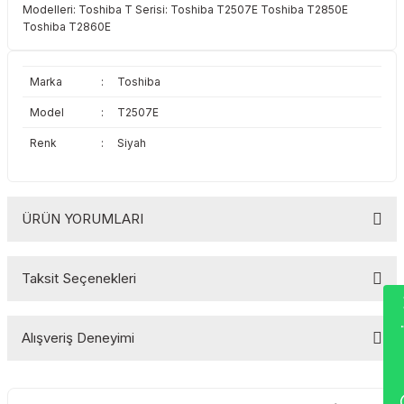
Modelleri: Toshiba T Serisi: Toshiba T2507E Toshiba T2850E
Toshiba
Triumph Adler
Toshiba T2860E
Triumph Adler
Utax
Marka
:
Toshiba
Utax
Xerox
Model
:
T2507E
Renk
:
Siyah
Xerox
ÜRÜN YORUMLARI
Taksit Seçenekleri
Wha
Bu ürüne ilk yorumu siz yapın!
Alışveriş Deneyimi
Yorum Yaz