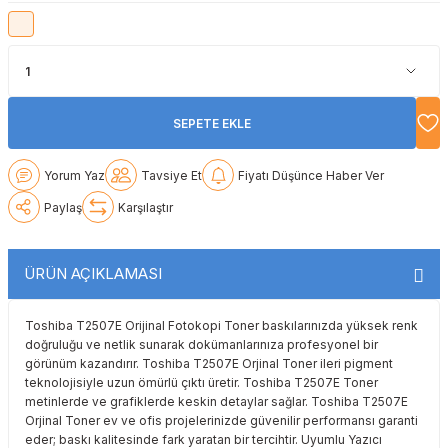
Lexmark
Lexmark
Lexmark
Samsung
Toshiba
Toshiba
Oki
Oki
Oki
Xerox
Triumph Adler
Triumph Adler
Olivetti
Olivetti
Panasonic
Utax
Utax
SEPETE EKLE
Panasonic
Panasonic
Pantum
Xerox
Xerox
Yorum Yaz
Tavsiye Et
Fiyatı Düşünce Haber Ver
Paylaş
Karşılaştır
Pantum
Pantum
Samsung
Ricoh
Ricoh
Toshiba
ÜRÜN AÇIKLAMASI
Sagem
Samsung
Xerox
Toshiba T2507E Orijinal Fotokopi Toner baskılarınızda yüksek renk
doğruluğu ve netlik sunarak dokümanlarınıza profesyonel bir
görünüm kazandırır. Toshiba T2507E Orjinal Toner ileri pigment
Samsung
Sharp
teknolojisiyle uzun ömürlü çıktı üretir. Toshiba T2507E Toner
metinlerde ve grafiklerde keskin detaylar sağlar. Toshiba T2507E
Sharp
Toshiba
Orjinal Toner ev ve ofis projelerinizde güvenilir performansı garanti
eder; baskı kalitesinde fark yaratan bir tercihtir. Uyumlu Yazıcı