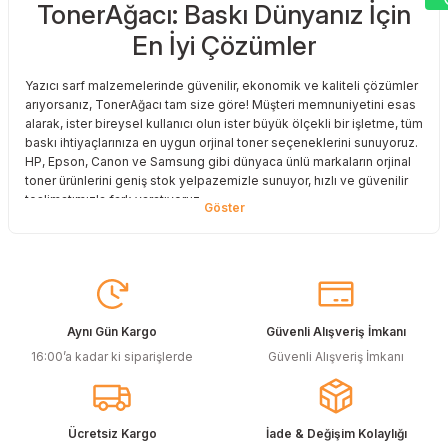
TonerAğacı: Baskı Dünyanız İçin
Sitemize ilk yorumu siz yapın!
En İyi Çözümler
Deneyimini Paylaş
Yazıcı sarf malzemelerinde güvenilir, ekonomik ve kaliteli çözümler
arıyorsanız, TonerAğacı tam size göre! Müşteri memnuniyetini esas
alarak, ister bireysel kullanıcı olun ister büyük ölçekli bir işletme, tüm
baskı ihtiyaçlarınıza en uygun orjinal toner seçeneklerini sunuyoruz.
HP, Epson, Canon ve Samsung gibi dünyaca ünlü markaların orjinal
toner ürünlerini geniş stok yelpazemizle sunuyor, hızlı ve güvenilir
teslimatımızla fark yaratıyoruz.
Baskı Maliyetlerinizi Azaltın
Baskı maliyetlerinizi azaltmak ve en iyi performansı yakalamak mı
istiyorsunuz? O halde muadil toner çözümlerimize göz atmalısınız!
Muadil toner ürünlerimiz, orijinal kalitesine en yakın performansı
sunacak şekilde test edilmiştir. Böylece, baskı kalitenizden ödün
Aynı Gün Kargo
Güvenli Alışveriş İmkanı
vermeden bütçenizi koruyabilirsiniz. Özellikle büyük hacimli
16:00’a kadar ki siparişlerde
Güvenli Alışveriş İmkanı
baskılar yapan işletmeler için muadil toner, tasarruf sağlamanın en
akıllı yollarından biri!
Orjinal Kartuşun Önemi
Ücretsiz Kargo
İade & Değişim Kolaylığı