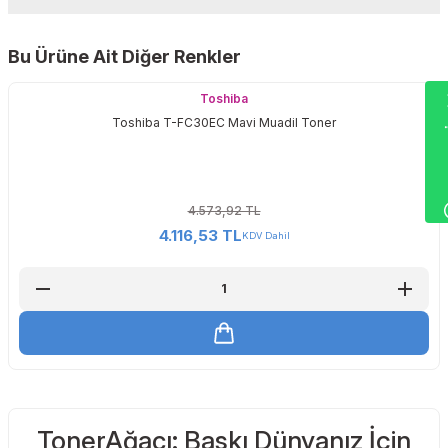
Yorum Yaz
Bu Ürüne Ait Diğer Renkler
Sitemize ilk yorumu siz yapın!
Wha
Toshiba
Toshiba T-FC30EC Mavi Muadil Toner
Deneyimini Paylaş
4.573,92 TL
4.116,53 TL
KDV Dahil
TonerAğacı: Baskı Dünyanız İçin