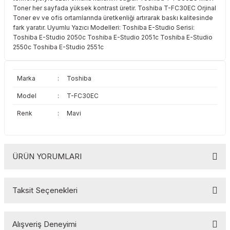
Toner her sayfada yüksek kontrast üretir. Toshiba T-FC30EC Orjinal
Toshiba
Triumph Adler
Toner ev ve ofis ortamlarında üretkenliği artırarak baskı kalitesinde
fark yaratır. Uyumlu Yazıcı Modelleri: Toshiba E-Studio Serisi:
Triumph Adler
Utax
Toshiba E-Studio 2050c Toshiba E-Studio 2051c Toshiba E-Studio
2550c Toshiba E-Studio 2551c
Utax
Xerox
Marka
:
Toshiba
Xerox
Model
:
T-FC30EC
Renk
:
Mavi
ÜRÜN YORUMLARI
Taksit Seçenekleri
Bu ürüne ilk yorumu siz yapın!
Alışveriş Deneyimi