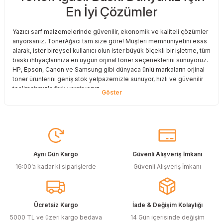
En İyi Çözümler
Yazıcı sarf malzemelerinde güvenilir, ekonomik ve kaliteli çözümler
arıyorsanız, TonerAğacı tam size göre! Müşteri memnuniyetini esas
alarak, ister bireysel kullanıcı olun ister büyük ölçekli bir işletme, tüm
baskı ihtiyaçlarınıza en uygun orjinal toner seçeneklerini sunuyoruz.
HP, Epson, Canon ve Samsung gibi dünyaca ünlü markaların orjinal
toner ürünlerini geniş stok yelpazemizle sunuyor, hızlı ve güvenilir
teslimatımızla fark yaratıyoruz.
Baskı Maliyetlerinizi Azaltın
Baskı maliyetlerinizi azaltmak ve en iyi performansı yakalamak mı
istiyorsunuz? O halde muadil toner çözümlerimize göz atmalısınız!
Muadil toner ürünlerimiz, orijinal kalitesine en yakın performansı
sunacak şekilde test edilmiştir. Böylece, baskı kalitenizden ödün
Aynı Gün Kargo
Güvenli Alışveriş İmkanı
vermeden bütçenizi koruyabilirsiniz. Özellikle büyük hacimli
16:00’a kadar ki siparişlerde
Güvenli Alışveriş İmkanı
baskılar yapan işletmeler için muadil toner, tasarruf sağlamanın en
akıllı yollarından biri!
Orjinal Kartuşun Önemi
Ücretsiz Kargo
İade & Değişim Kolaylığı
Baskı süreçlerinizde en yüksek verimliliği sağlamak için orjinal
5000 TL ve üzeri kargo bedava
14 Gün içerisinde değişim
kartuş kullanımı oldukça önemlidir. TonerAğacı, HP ve Epson gibi