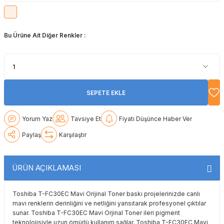
Lexmark
Lexmark
Lexmark
Samsung
Toshiba
Toshiba
Bu Ürüne Ait Diğer Renkler :
Oki
Oki
Oki
Xerox
Triumph Adler
Triumph Adler
Olivetti
Olivetti
Panasonic
Utax
Utax
Panasonic
Panasonic
Pantum
Xerox
Xerox
SEPETE EKLE
Pantum
Pantum
Samsung
Yorum Yaz
Tavsiye Et
Fiyatı Düşünce Haber Ver
Ricoh
Ricoh
Toshiba
Paylaş
Karşılaştır
Sagem
Samsung
Xerox
ÜRÜN AÇIKLAMASI
Samsung
Sharp
Toshiba T-FC30EC Mavi Orijinal Toner baskı projelerinizde canlı
mavi renklerin derinliğini ve netliğini yansıtarak profesyonel çıktılar
Sharp
Toshiba
sunar. Toshiba T-FC30EC Mavi Orjinal Toner ileri pigment
teknolojisiyle uzun ömürlü kullanım sağlar. Toshiba T-FC30EC Mavi