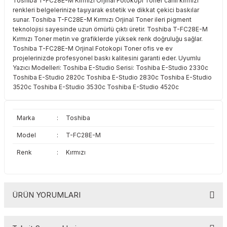
Toshiba T-FC28E-M Kırmızı Orjinal Fotokopi Toner canlı kırmızı
Toshiba
Triumph Adler
renkleri belgelerinize taşıyarak estetik ve dikkat çekici baskılar
sunar. Toshiba T-FC28E-M Kırmızı Orjinal Toner ileri pigment
teknolojisi sayesinde uzun ömürlü çıktı üretir. Toshiba T-FC28E-M
Triumph Adler
Utax
Kırmızı Toner metin ve grafiklerde yüksek renk doğruluğu sağlar.
Toshiba T-FC28E-M Orjinal Fotokopi Toner ofis ve ev
projelerinizde profesyonel baskı kalitesini garanti eder. Uyumlu
Utax
Xerox
Yazıcı Modelleri: Toshiba E-Studio Serisi: Toshiba E-Studio 2330c
Toshiba E-Studio 2820c Toshiba E-Studio 2830c Toshiba E-Studio
Xerox
3520c Toshiba E-Studio 3530c Toshiba E-Studio 4520c
Marka
:
Toshiba
Model
:
T-FC28E-M
Renk
:
Kırmızı
ÜRÜN YORUMLARI