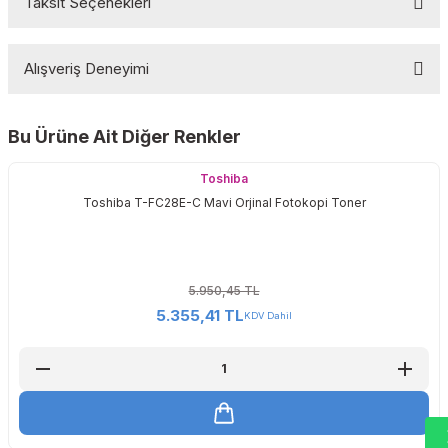
Taksit Seçenekleri
Bu ürüne ilk yorumu siz yapın!
Alışveriş Deneyimi
Yorum Yaz
Bu Ürüne Ait Diğer Renkler
Sitemize ilk yorumu siz yapın!
Toshiba
Toshiba T-FC28E-C Mavi Orjinal Fotokopi Toner
Deneyimini Paylaş
5.950,45 TL
5.355,41 TL
KDV Dahil