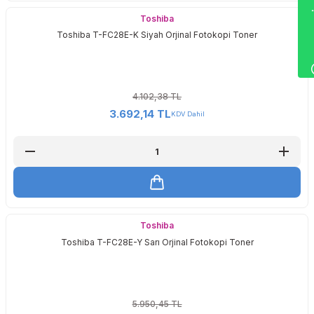
Wha
Toshiba
Toshiba T-FC28E-K Siyah Orjinal Fotokopi Toner
4.102,38 TL
3.692,14 TL
KDV Dahil
Toshiba
Toshiba T-FC28E-Y Sarı Orjinal Fotokopi Toner
5.950,45 TL