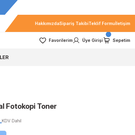
Hakkımızda
Sipariş Takibi
Teklif Formu
İletişim
Favorilerim
Üye Girişi
Sepetim
LER
al Fotokopi Toner
L
KDV Dahil