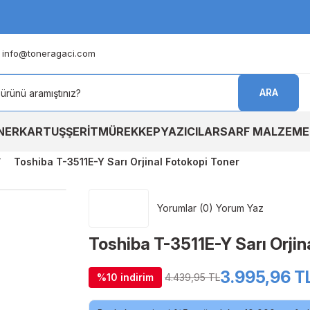
info@toneragaci.com
ARA
NER
KARTUŞ
ŞERİT
MÜREKKEP
YAZICILAR
SARF MALZEME
Toshiba T-3511E-Y Sarı Orjinal Fotokopi Toner
Yorumlar (0) Yorum Yaz
Toshiba T-3511E-Y Sarı Orjin
3.995,96 T
%10 indirim
4.439,95 TL