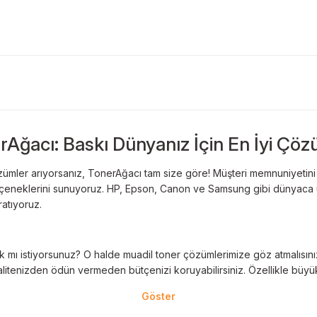
rAğacı: Baskı Dünyanız İçin En İyi Çöz
ümler arıyorsanız, TonerAğacı tam size göre! Müşteri memnuniyetini es
 seçeneklerini sunuyoruz. HP, Epson, Canon ve Samsung gibi dünyaca ün
ratıyoruz.
 mı istiyorsunuz? O halde muadil toner çözümlerimize göz atmalısınız! 
litenizden ödün vermeden bütçenizi koruyabilirsiniz. Özellikle büyük 