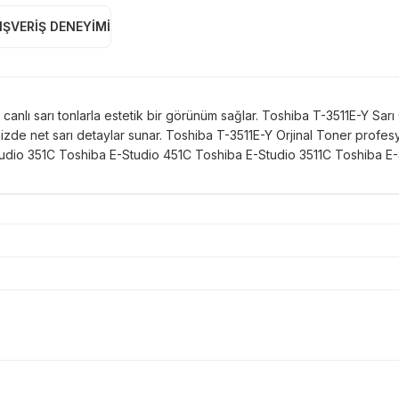
IŞVERIŞ DENEYIMI
anlı sarı tonlarla estetik bir görünüm sağlar. Toshiba T-3511E-Y Sarı O
inizde net sarı detaylar sunar. Toshiba T-3511E-Y Orjinal Toner profesy
tudio 351C Toshiba E-Studio 451C Toshiba E-Studio 3511C Toshiba E