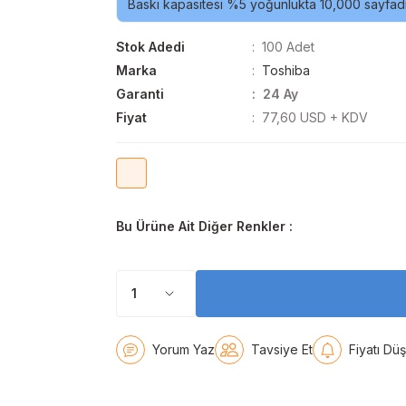
Baskı kapasitesi %5 yoğunlukta 10,000 sayfadı
Stok Adedi
100 Adet
Marka
Toshiba
Garanti
24 Ay
Fiyat
77,60 USD + KDV
Bu Ürüne Ait Diğer Renkler :
Yorum Yaz
Tavsiye Et
Fiyatı Dü