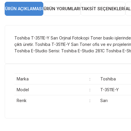
ÜRÜN AÇIKLAMASI
ÜRÜN YORUMLARI
TAKSIT SEÇENEKLERI
AL
Toshiba T-3511E-Y Sarı Orjinal Fotokopi Toner baskı işlerinde c
çıktı üretir. Toshiba T-3511E-Y Sarı Toner ofis ve ev projeler
Toshiba E-Studio Serisi: Toshiba E-Studio 281C Toshiba E-S
Marka
:
Toshiba
Model
:
T-3511E-Y
Renk
:
Sarı