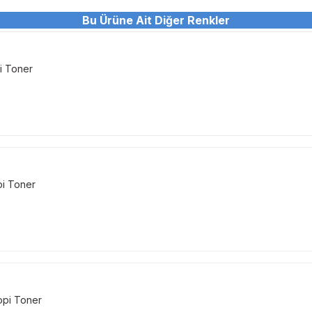
Bu Ürüne Ait Diğer Renkler
Bu ürüne ilk yorumu siz yapın!
Sitemize ilk yorumu siz yapın!
Deneyimini Paylaş
Yorum Yaz
i Toner
pi Toner
opi Toner