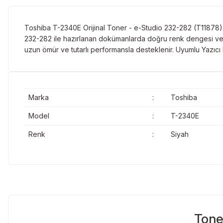
Toshiba T-2340E Orijinal Toner - e-Studio 232-282 (T11878) E-
232-282 ile hazırlanan dokümanlarda doğru renk dengesi ve 
uzun ömür ve tutarlı performansla desteklenir. Uyumlu Yazıcı
Marka
:
Toshiba
Model
:
T-2340E
Renk
:
Siyah
Tone