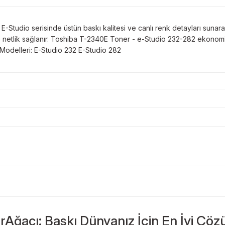
Studio serisinde üstün baskı kalitesi ve canlı renk detayları sunarak 
netlik sağlanır. Toshiba T-2340E Toner - e-Studio 232-282 ekonomi
 Modelleri: E-Studio 232 E-Studio 282
Bu ürüne ilk yorumu siz yapın!
Sitemize ilk yorumu siz yapın!
rAğacı: Baskı Dünyanız İçin En İyi Çöz