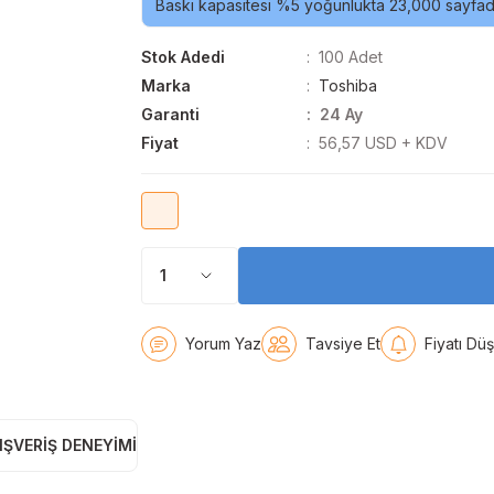
Baskı kapasitesi %5 yoğunlukta 23,000 sayfadı
Stok Adedi
100 Adet
Marka
Toshiba
Garanti
24 Ay
Fiyat
56,57 USD + KDV
Yorum Yaz
Tavsiye Et
Fiyatı Dü
IŞVERIŞ DENEYIMI