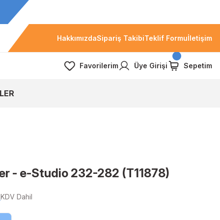
Hakkımızda
Sipariş Takibi
Teklif Formu
İletişim
Favorilerim
Üye Girişi
Sepetim
LER
er - e-Studio 232-282 (T11878)
L
KDV Dahil