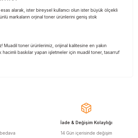
as alarak, ister bireysel kullanıcı olun ister büyük ölçekli
lü markaların orjinal toner ürünlerini geniş stok
Muadil toner ürünlerimiz, orijinal kalitesine en yakın
hacimli baskılar yapan işletmeler için muadil toner, tasarruf
nde gelen markaların orjinal kartuş çözümlerini sizlere
cınızın ömrünü uzatıyoruz.
larla almanızı sağlarken, uzun ömürlü ve dayanıklı yapısıyla
ınızı ekonomik hale getirir.
İade & Değişim Kolaylığı
 bedava
14 Gün içerisinde değişim