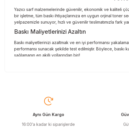
Yazıcı sarf malzemelerinde güvenilir, ekonomik ve kaliteli çöz
bir işletme, tüm baskı ihtiyaçlarınıza en uygun orjinal toner
yelpazemizle sunuyor, hızlı ve güvenilir teslimatımızla fark ya
Baskı Maliyetlerinizi Azaltın
Baskı maliyetlerinizi azaltmak ve en iyi performansı yakalamak
performansı sunacak şekilde test edilmiştir. Böylece, baskı ka
sağlamanın en akıllı yollarından biri!
Orjinal Kartuşun Önemi
Baskı süreçlerinizde en yüksek verimliliği sağlamak için orji
sunarak, en doğru renk tonlarını ve keskin baskıları garanti 
Muadil Kartuş ile Ekonomik Çözümler
Maliyetleri düşürmek isteyen kullanıcılar için muadil kartuş s
yüksek verim sunar. Hem işletmeler hem de bireysel kullanıcıla
Aynı Gün Kargo
Güve
Orjinal Mürekkep ile Canlı Baskılar
16:00’a kadar ki siparişlerde
Güv