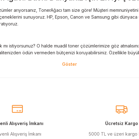
Deneyimini Paylaş
Yorum Yaz
ümler arıyorsanız, TonerAğacı tam size göre! Müşteri memnuniyetini es
 seçeneklerini sunuyoruz. HP, Epson, Canon ve Samsung gibi dünyaca ün
ratıyoruz.
 mı istiyorsunuz? O halde muadil toner çözümlerimize göz atmalısınız! 
litenizden ödün vermeden bütçenizi koruyabilirsiniz. Özellikle büyük 
nal kartuş kullanımı oldukça önemlidir. TonerAğacı, HP ve Epson gibi ö
eder. Her siparişinizde %100 uyumlu ve garantili ürünler sunarak, yazı
eçeneklerimiz de mevcuttur. Muadil kartuş, kaliteli baskıyı uygun fiyat
r için ideal çözümler sunan muadil kartuş ürünlerimiz, baskı ihtiyaçlar
nli Alışveriş İmkanı
Ücretsiz Kargo
enli Alışveriş İmkanı
5000 TL ve üzeri kargo