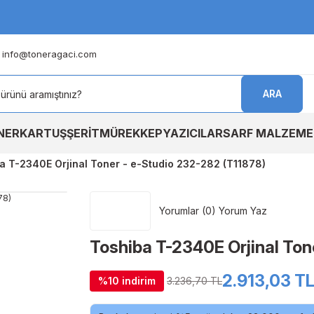
info@toneragaci.com
ARA
NER
KARTUŞ
ŞERİT
MÜREKKEP
YAZICILAR
SARF MALZEME
a T-2340E Orjinal Toner - e-Studio 232-282 (T11878)
Yorumlar (0) Yorum Yaz
Toshiba T-2340E Orjinal Ton
2.913,03 T
%10 indirim
3.236,70 TL