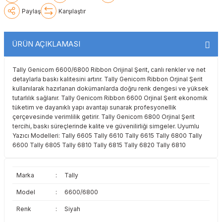
Paylaş
Karşılaştır
Lexmark
Lexmark
Lexmark
Samsung
Toshiba
Toshiba
Oki
Oki
Oki
Xerox
Triumph Adler
Triumph Adler
ÜRÜN AÇIKLAMASI
Olivetti
Olivetti
Panasonic
Utax
Utax
Tally Genicom 6600/6800 Ribbon Orijinal Şerit, canlı renkler ve net
detaylarla baskı kalitesini artırır. Tally Genicom Ribbon Orjinal Şerit
Panasonic
Panasonic
Pantum
Xerox
Xerox
kullanılarak hazırlanan dokümanlarda doğru renk dengesi ve yüksek
tutarlılık sağlanır. Tally Genicom Ribbon 6600 Orjinal Şerit ekonomik
tüketim ve dayanıklı yapı avantajı sunarak profesyonellik
Pantum
Pantum
Samsung
çerçevesinde verimlilik getirir. Tally Genicom 6800 Orjinal Şerit
tercihi, baskı süreçlerinde kalite ve güvenilirliği simgeler. Uyumlu
Ricoh
Ricoh
Toshiba
Yazıcı Modelleri: Tally 6605 Tally 6610 Tally 6615 Tally 6800 Tally
6600 Tally 6805 Tally 6810 Tally 6815 Tally 6820 Tally 6810
Sagem
Samsung
Xerox
Marka
:
Tally
Samsung
Sharp
Model
:
6600/6800
Sharp
Toshiba
Renk
:
Siyah