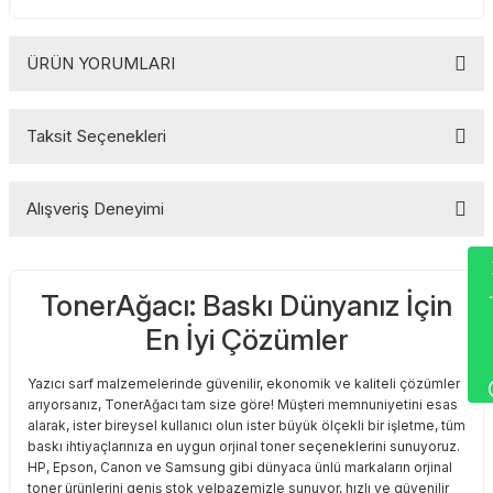
Toshiba
Triumph Adler
ÜRÜN YORUMLARI
Triumph Adler
Utax
Utax
Xerox
Taksit Seçenekleri
Bu ürüne ilk yorumu siz yapın!
Xerox
Alışveriş Deneyimi
Yorum Yaz
Wha
TonerAğacı: Baskı Dünyanız İçin
Sitemize ilk yorumu siz yapın!
En İyi Çözümler
Deneyimini Paylaş
Yazıcı sarf malzemelerinde güvenilir, ekonomik ve kaliteli çözümler
arıyorsanız, TonerAğacı tam size göre! Müşteri memnuniyetini esas
alarak, ister bireysel kullanıcı olun ister büyük ölçekli bir işletme, tüm
baskı ihtiyaçlarınıza en uygun orjinal toner seçeneklerini sunuyoruz.
HP, Epson, Canon ve Samsung gibi dünyaca ünlü markaların orjinal
toner ürünlerini geniş stok yelpazemizle sunuyor, hızlı ve güvenilir