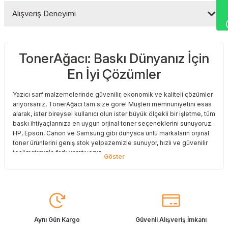
Alışveriş Deneyimi
Yorum Yaz
TonerAğacı: Baskı Dünyanız İçin
Sitemize ilk yorumu siz yapın!
En İyi Çözümler
Deneyimini Paylaş
Yazıcı sarf malzemelerinde güvenilir, ekonomik ve kaliteli çözümler
arıyorsanız, TonerAğacı tam size göre! Müşteri memnuniyetini esas
alarak, ister bireysel kullanıcı olun ister büyük ölçekli bir işletme, tüm
baskı ihtiyaçlarınıza en uygun orjinal toner seçeneklerini sunuyoruz.
HP, Epson, Canon ve Samsung gibi dünyaca ünlü markaların orjinal
toner ürünlerini geniş stok yelpazemizle sunuyor, hızlı ve güvenilir
teslimatımızla fark yaratıyoruz.
Baskı Maliyetlerinizi Azaltın
Baskı maliyetlerinizi azaltmak ve en iyi performansı yakalamak mı
istiyorsunuz? O halde muadil toner çözümlerimize göz atmalısınız!
Muadil toner ürünlerimiz, orijinal kalitesine en yakın performansı
sunacak şekilde test edilmiştir. Böylece, baskı kalitenizden ödün
Aynı Gün Kargo
Güvenli Alışveriş İmkanı
vermeden bütçenizi koruyabilirsiniz. Özellikle büyük hacimli