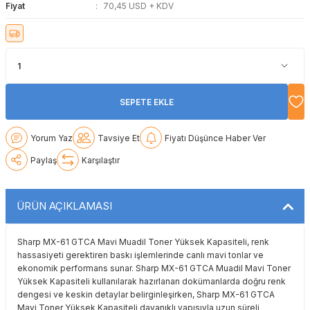
Fiyat
70,45 USD + KDV
Lexmark
Lexmark
Lexmark
Samsung
Toshiba
Toshiba
Oki
Oki
Oki
Xerox
Triumph Adler
Triumph Adler
Olivetti
Olivetti
Panasonic
Utax
Utax
SEPETE EKLE
Panasonic
Panasonic
Pantum
Xerox
Xerox
Yorum Yaz
Tavsiye Et
Fiyatı Düşünce Haber Ver
Pantum
Pantum
Samsung
Paylaş
Karşılaştır
Ricoh
Ricoh
Toshiba
ÜRÜN AÇIKLAMASI
Sagem
Samsung
Xerox
Sharp MX-61 GTCA Mavi Muadil Toner Yüksek Kapasiteli, renk
Samsung
Sharp
hassasiyeti gerektiren baskı işlemlerinde canlı mavi tonlar ve
ekonomik performans sunar. Sharp MX-61 GTCA Muadil Mavi Toner
Yüksek Kapasiteli kullanılarak hazırlanan dokümanlarda doğru renk
Sharp
Toshiba
dengesi ve keskin detaylar belirginleşirken, Sharp MX-61 GTCA
Mavi Toner Yüksek Kapasiteli dayanıklı yapısıyla uzun süreli