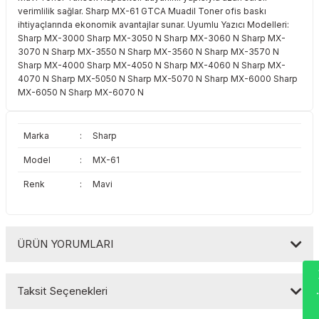
verimlilik sağlar. Sharp MX-61 GTCA Muadil Toner ofis baskı
Toshiba
Triumph Adler
ihtiyaçlarında ekonomik avantajlar sunar. Uyumlu Yazıcı Modelleri:
Sharp MX-3000 Sharp MX-3050 N Sharp MX-3060 N Sharp MX-
Triumph Adler
Utax
3070 N Sharp MX-3550 N Sharp MX-3560 N Sharp MX-3570 N
Sharp MX-4000 Sharp MX-4050 N Sharp MX-4060 N Sharp MX-
4070 N Sharp MX-5050 N Sharp MX-5070 N Sharp MX-6000 Sharp
Utax
Xerox
MX-6050 N Sharp MX-6070 N
Xerox
Marka
:
Sharp
Model
:
MX-61
Renk
:
Mavi
ÜRÜN YORUMLARI
Wha
Taksit Seçenekleri
Bu ürüne ilk yorumu siz yapın!