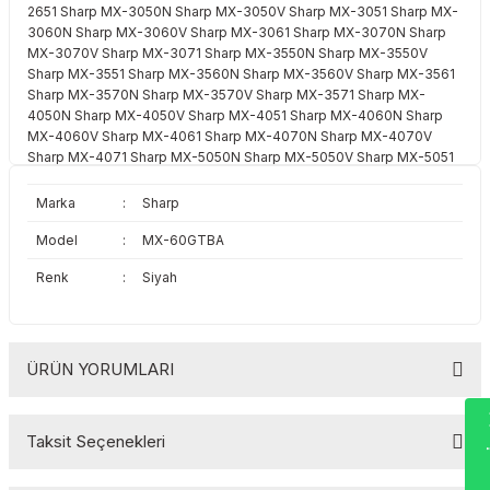
2651 Sharp MX-3050N Sharp MX-3050V Sharp MX-3051 Sharp MX-
Toshiba
Triumph Adler
3060N Sharp MX-3060V Sharp MX-3061 Sharp MX-3070N Sharp
MX-3070V Sharp MX-3071 Sharp MX-3550N Sharp MX-3550V
Triumph Adler
Utax
Sharp MX-3551 Sharp MX-3560N Sharp MX-3560V Sharp MX-3561
Sharp MX-3570N Sharp MX-3570V Sharp MX-3571 Sharp MX-
4050N Sharp MX-4050V Sharp MX-4051 Sharp MX-4060N Sharp
Utax
Xerox
MX-4060V Sharp MX-4061 Sharp MX-4070N Sharp MX-4070V
Sharp MX-4071 Sharp MX-5050N Sharp MX-5050V Sharp MX-5051
Sharp MX-5070N Sharp MX-5070V Sharp MX-5071 Sharp MX-
Xerox
6050N Sharp MX-6050V Sharp MX-6051 Sharp MX-6070N Sharp
Marka
:
Sharp
MX-6070V Sharp MX-6071
Model
:
MX-60GTBA
Renk
:
Siyah
ÜRÜN YORUMLARI
Wha
Taksit Seçenekleri
Bu ürüne ilk yorumu siz yapın!