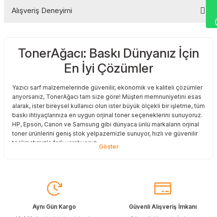
Alışveriş Deneyimi
Yorum Yaz
TonerAğacı: Baskı Dünyanız İçin
Sitemize ilk yorumu siz yapın!
En İyi Çözümler
Deneyimini Paylaş
Yazıcı sarf malzemelerinde güvenilir, ekonomik ve kaliteli çözümler
arıyorsanız, TonerAğacı tam size göre! Müşteri memnuniyetini esas
alarak, ister bireysel kullanıcı olun ister büyük ölçekli bir işletme, tüm
baskı ihtiyaçlarınıza en uygun orjinal toner seçeneklerini sunuyoruz.
HP, Epson, Canon ve Samsung gibi dünyaca ünlü markaların orjinal
toner ürünlerini geniş stok yelpazemizle sunuyor, hızlı ve güvenilir
teslimatımızla fark yaratıyoruz.
Baskı Maliyetlerinizi Azaltın
Baskı maliyetlerinizi azaltmak ve en iyi performansı yakalamak mı
istiyorsunuz? O halde muadil toner çözümlerimize göz atmalısınız!
Muadil toner ürünlerimiz, orijinal kalitesine en yakın performansı
sunacak şekilde test edilmiştir. Böylece, baskı kalitenizden ödün
Aynı Gün Kargo
Güvenli Alışveriş İmkanı
vermeden bütçenizi koruyabilirsiniz. Özellikle büyük hacimli