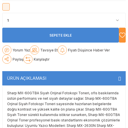
Lexmark
Lexmark
Lexmark
Samsung
Toshiba
Toshiba
Oki
Oki
Oki
Xerox
Triumph Adler
Triumph Adler
Olivetti
Olivetti
Panasonic
Utax
Utax
SEPETE EKLE
Panasonic
Panasonic
Pantum
Xerox
Xerox
Yorum Yaz
Tavsiye Et
Fiyatı Düşünce Haber Ver
Paylaş
Karşılaştır
Pantum
Pantum
Samsung
Ricoh
Ricoh
Toshiba
ÜRÜN AÇIKLAMASI
Sagem
Samsung
Xerox
Sharp MX-60GTBA Siyah Orijinal Fotokopi Toneri, ofis baskılarında
üstün performans ve net siyah detaylar sağlar. Sharp MX-60GTBA
Orjinal Siyah Fotokopi Toneri sayesinde hazırlanan belgelerde
Samsung
Sharp
doğru kontrast ve yüksek kalite ön plana çıkar. Sharp MX-60GTBA
Siyah Toner sürekli kullanımda istikrar sunarken, Sharp MX-60GTBA
Sharp
Toshiba
Orjinal Toner profesyonel baskı standartlarını ekonomik çözümlerle
buluşturur. Uyumlu Yazıcı Modelleri: Sharp MX-2630N Sharp MX-