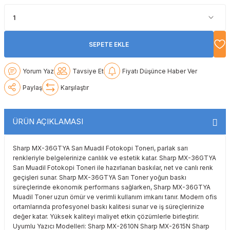
Lexmark
Lexmark
Lexmark
Samsung
Toshiba
Toshiba
Oki
Oki
Oki
Xerox
Triumph Adler
Triumph Adler
SEPETE EKLE
Olivetti
Olivetti
Panasonic
Utax
Utax
Yorum Yaz
Tavsiye Et
Fiyatı Düşünce Haber Ver
Paylaş
Karşılaştır
Panasonic
Panasonic
Pantum
Xerox
Xerox
Pantum
Pantum
Samsung
ÜRÜN AÇIKLAMASI
Ricoh
Ricoh
Toshiba
Sharp MX-36GTYA Sarı Muadil Fotokopi Toneri, parlak sarı
renkleriyle belgelerinize canlılık ve estetik katar. Sharp MX-36GTYA
Sagem
Samsung
Xerox
Sarı Muadil Fotokopi Toneri ile hazırlanan baskılar, net ve canlı renk
geçişleri sunar. Sharp MX-36GTYA Sarı Toner yoğun baskı
süreçlerinde ekonomik performans sağlarken, Sharp MX-36GTYA
Samsung
Sharp
Muadil Toner uzun ömür ve verimli kullanım imkanı tanır. Modern ofis
ortamlarında profesyonel baskı kalitesi sunar ve iş süreçlerinize
Sharp
Toshiba
değer katar. Yüksek kaliteyi maliyet etkin çözümlerle birleştirir.
Uyumlu Yazıcı Modelleri: Sharp MX-2610N Sharp MX-2615N Sharp