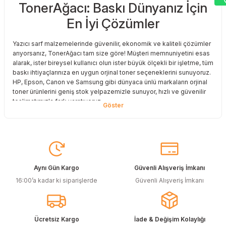
TonerAğacı: Baskı Dünyanız İçin
Sitemize ilk yorumu siz yapın!
En İyi Çözümler
Deneyimini Paylaş
Yazıcı sarf malzemelerinde güvenilir, ekonomik ve kaliteli çözümler
arıyorsanız, TonerAğacı tam size göre! Müşteri memnuniyetini esas
alarak, ister bireysel kullanıcı olun ister büyük ölçekli bir işletme, tüm
baskı ihtiyaçlarınıza en uygun orjinal toner seçeneklerini sunuyoruz.
HP, Epson, Canon ve Samsung gibi dünyaca ünlü markaların orjinal
toner ürünlerini geniş stok yelpazemizle sunuyor, hızlı ve güvenilir
teslimatımızla fark yaratıyoruz.
Baskı Maliyetlerinizi Azaltın
Baskı maliyetlerinizi azaltmak ve en iyi performansı yakalamak mı
istiyorsunuz? O halde muadil toner çözümlerimize göz atmalısınız!
Muadil toner ürünlerimiz, orijinal kalitesine en yakın performansı
sunacak şekilde test edilmiştir. Böylece, baskı kalitenizden ödün
Aynı Gün Kargo
Güvenli Alışveriş İmkanı
vermeden bütçenizi koruyabilirsiniz. Özellikle büyük hacimli
16:00’a kadar ki siparişlerde
Güvenli Alışveriş İmkanı
baskılar yapan işletmeler için muadil toner, tasarruf sağlamanın en
akıllı yollarından biri!
Orjinal Kartuşun Önemi
Ücretsiz Kargo
İade & Değişim Kolaylığı