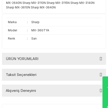
MX-2640N Sharp MX-3110N Sharp MX-3115N Sharp MX-3140N
Toshiba
Triumph Adler
Sharp MX-3610N Sharp MX-3640N
Triumph Adler
Utax
Marka
:
Sharp
Utax
Xerox
Model
:
MX-36GTYA
Renk
:
Sarı
Xerox
ÜRÜN YORUMLARI
Taksit Seçenekleri
Wha
Bu ürüne ilk yorumu siz yapın!
Alışveriş Deneyimi
Yorum Yaz