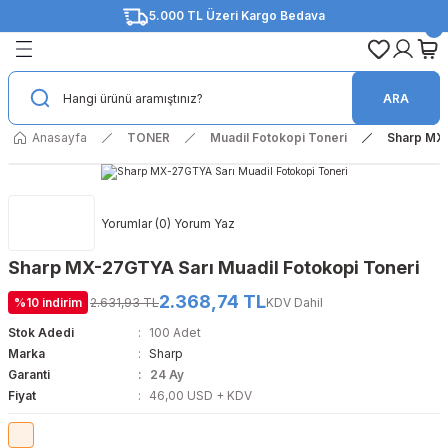
5.000 TL Üzeri Kargo Bedava
Geri Dön
Geri Dön
Geri Dön
Geri Dön
Geri Dön
Geri Dön
EMELER
Orijinal Toner
Muadil Toner
Orijinal Drum Ünitesi
Muadil Drum Ünitesi
Orijinal Fotokopi Toneri
Muadil Fotokopi Toneri
Orijinal Kartuş
Muadil Kartuş
Orijinal Şerit
Muadil Şerit
Orijinal Mürekkep
Muadil Mürekkep
ARA
ep
Brother
Brother
Brother
Brother
Canon
Canon
Brother
Brother
Epson
Epson
Brother
Brother
Anasayfa
TONER
Muadil Fotokopi Toneri
Sharp MX-
ep
u Yazıcılar
Canon
Canon
Canon
Epson
Develop
Develop
Canon
Canon
Lexmark
Lexmark
Canon
Canon
Yorumlar (0) Yorum Yaz
nitesi
rtmeli Yazıcılar
Develop
Develop
Develop
Hp
Konica Minolta
Konica Minolta
Epson
Epson
Oki
Oki
Epson
Epson
Sharp MX-27GTYA Sarı Muadil Fotokopi Toneri
itesi
 Maintenance Kit - Bakım Kiti
Epson
Epson
Epson
Kyocera
Kyocera
Kyocera
HP
HP
Panasonic
Panasonic
HP
HP
2.368,74 TL
%10 indirim
2.631,93 TL
KDV Dahil
pi Toneri
Hp
Hp
Hp
Lexmark
Olivetti
Olivetti
Xerox
Stok Adedi
100 Adet
Marka
Sharp
i Toneri
Konica Minolta
Konica Minolta
Konica Minolta
Oki
Ricoh
Ricoh
Garanti
24 Ay
Fiyat
46,00 USD + KDV
Kyocera
Kyocera
Kyocera
Pantum
Sharp
Sharp