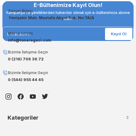
doğru renk tonlarını ve keskin baskıları garanti eder. Her
E-Bültenimize Kayıt Olun!
siparişinizde %100 uyumlu ve garantili ürünler sunarak, yazıcınızın
Konum Bilgisi
ömrünü uzatıyoruz.
Kampanya ve yeniliklerden haberdar olmak için e-bültenimize abone
Yenişehir Mah. Mustafa Akyol Sok. No:7A/A
olun!
Muadil Kartuş ile Ekonomik Çözümler
Maliyetleri düşürmek isteyen kullanıcılar için muadil kartuş
Mail ile ietişim
Kayıt Ol
seçeneklerimiz de mevcuttur. Muadil kartuş, kaliteli baskıyı uygun
info@toneragaci.com
fiyatlarla almanızı sağlarken, uzun ömürlü ve dayanıklı yapısıyla
yüksek verim sunar. Hem işletmeler hem de bireysel kullanıcılar için
Bizimle İletişime Geçin
ideal çözümler sunan muadil kartuş ürünlerimiz, baskı ihtiyaçlarınızı
0 (216) 706 36 72
ekonomik hale getirir.
Orjinal Mürekkep ile Canlı Baskılar
Bizimle İletişime Geçin
0 (544) 955 44 45
Baskı kalitenizi maksimuma çıkarmak için orjinal mürekkep
kullanmak şarttır! Canon ve Epson gibi markalar için özel olarak
geliştirilen orjinal mürekkep ürünlerimiz, en doğru renk geçişlerini ve
uzun ömürlü baskıları garanti eder. Keskin detaylar ve canlı renkler
için en iyi seçenekleri sunuyoruz.
Muadil Mürekkep ile Ekonomik Çözümler
Kategoriler
Bütçenizi zorlamadan kaliteli baskılar almak istiyorsanız, muadil
mürekkep tam size göre! Muadil mürekkep, hem bireysel hem de