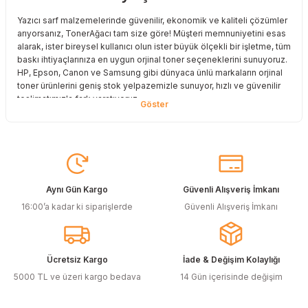
Deneyimini Paylaş
Yazıcı sarf malzemelerinde güvenilir, ekonomik ve kaliteli çözümler
arıyorsanız, TonerAğacı tam size göre! Müşteri memnuniyetini esas
alarak, ister bireysel kullanıcı olun ister büyük ölçekli bir işletme, tüm
baskı ihtiyaçlarınıza en uygun orjinal toner seçeneklerini sunuyoruz.
HP, Epson, Canon ve Samsung gibi dünyaca ünlü markaların orjinal
toner ürünlerini geniş stok yelpazemizle sunuyor, hızlı ve güvenilir
teslimatımızla fark yaratıyoruz.
Baskı Maliyetlerinizi Azaltın
Baskı maliyetlerinizi azaltmak ve en iyi performansı yakalamak mı
istiyorsunuz? O halde muadil toner çözümlerimize göz atmalısınız!
Muadil toner ürünlerimiz, orijinal kalitesine en yakın performansı
sunacak şekilde test edilmiştir. Böylece, baskı kalitenizden ödün
Aynı Gün Kargo
Güvenli Alışveriş İmkanı
vermeden bütçenizi koruyabilirsiniz. Özellikle büyük hacimli
16:00’a kadar ki siparişlerde
Güvenli Alışveriş İmkanı
baskılar yapan işletmeler için muadil toner, tasarruf sağlamanın en
akıllı yollarından biri!
Orjinal Kartuşun Önemi
Ücretsiz Kargo
İade & Değişim Kolaylığı
Baskı süreçlerinizde en yüksek verimliliği sağlamak için orjinal
5000 TL ve üzeri kargo bedava
14 Gün içerisinde değişim
kartuş kullanımı oldukça önemlidir. TonerAğacı, HP ve Epson gibi
önde gelen markaların orjinal kartuş çözümlerini sizlere sunarak, en