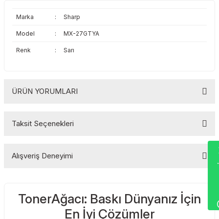
Toshiba
Triumph Adler
Marka
:
Sharp
Triumph Adler
Utax
Model
:
MX-27GTYA
Renk
:
Sarı
Utax
Xerox
Xerox
ÜRÜN YORUMLARI
Taksit Seçenekleri
Bu ürüne ilk yorumu siz yapın!
Wha
Alışveriş Deneyimi
Yorum Yaz
TonerAğacı: Baskı Dünyanız İçin
Sitemize ilk yorumu siz yapın!
En İyi Çözümler