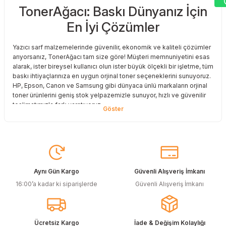
TonerAğacı: Baskı Dünyanız İçin
Sitemize ilk yorumu siz yapın!
En İyi Çözümler
Deneyimini Paylaş
Yazıcı sarf malzemelerinde güvenilir, ekonomik ve kaliteli çözümler
arıyorsanız, TonerAğacı tam size göre! Müşteri memnuniyetini esas
alarak, ister bireysel kullanıcı olun ister büyük ölçekli bir işletme, tüm
baskı ihtiyaçlarınıza en uygun orjinal toner seçeneklerini sunuyoruz.
HP, Epson, Canon ve Samsung gibi dünyaca ünlü markaların orjinal
toner ürünlerini geniş stok yelpazemizle sunuyor, hızlı ve güvenilir
teslimatımızla fark yaratıyoruz.
Baskı Maliyetlerinizi Azaltın
Baskı maliyetlerinizi azaltmak ve en iyi performansı yakalamak mı
istiyorsunuz? O halde muadil toner çözümlerimize göz atmalısınız!
Muadil toner ürünlerimiz, orijinal kalitesine en yakın performansı
sunacak şekilde test edilmiştir. Böylece, baskı kalitenizden ödün
Aynı Gün Kargo
Güvenli Alışveriş İmkanı
vermeden bütçenizi koruyabilirsiniz. Özellikle büyük hacimli
16:00’a kadar ki siparişlerde
Güvenli Alışveriş İmkanı
baskılar yapan işletmeler için muadil toner, tasarruf sağlamanın en
akıllı yollarından biri!
Orjinal Kartuşun Önemi
Ücretsiz Kargo
İade & Değişim Kolaylığı