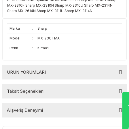
Toshiba
Triumph Adler
MX-2310F Sharp MX-2310N Sharp MX-2310U Sharp MX-2314N
Sharp MX-2614N Sharp MX-3111U Sharp MX-3114N
Triumph Adler
Utax
Marka
:
Sharp
Utax
Xerox
Model
:
MX-23GTMA
Xerox
Renk
:
Kırmızı
ÜRÜN YORUMLARI
Taksit Seçenekleri
Wha
Bu ürüne ilk yorumu siz yapın!
Alışveriş Deneyimi
Yorum Yaz