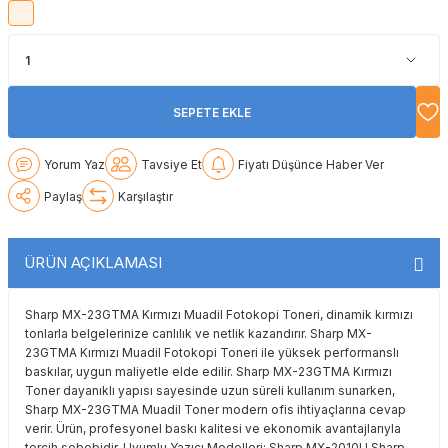
Lexmark
Lexmark
Lexmark
Samsung
Toshiba
Toshiba
Oki
Oki
Oki
Xerox
Triumph Adler
Triumph Adler
SEPETE EKLE
Olivetti
Olivetti
Panasonic
Utax
Utax
Yorum Yaz
Tavsiye Et
Fiyatı Düşünce Haber Ver
Panasonic
Panasonic
Pantum
Xerox
Xerox
Paylaş
Karşılaştır
Pantum
Pantum
Samsung
ÜRÜN AÇIKLAMASI
Ricoh
Ricoh
Toshiba
Sharp MX-23GTMA Kırmızı Muadil Fotokopi Toneri, dinamik kırmızı
Sagem
Samsung
Xerox
tonlarla belgelerinize canlılık ve netlik kazandırır. Sharp MX-
23GTMA Kırmızı Muadil Fotokopi Toneri ile yüksek performanslı
Samsung
Sharp
baskılar, uygun maliyetle elde edilir. Sharp MX-23GTMA Kırmızı
Toner dayanıklı yapısı sayesinde uzun süreli kullanım sunarken,
Sharp MX-23GTMA Muadil Toner modern ofis ihtiyaçlarına cevap
Sharp
Toshiba
verir. Ürün, profesyonel baskı kalitesi ve ekonomik avantajlarıyla
tercih sebebidir. Uyumlu Yazıcı Modelleri: Sharp MX-2010U Sharp