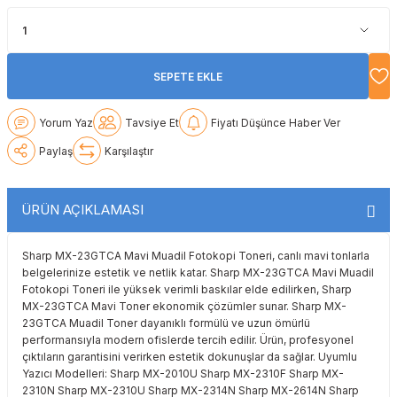
Lexmark
Lexmark
Lexmark
Samsung
Toshiba
Toshiba
Oki
Oki
Oki
Xerox
Triumph Adler
Triumph Adler
SEPETE EKLE
Olivetti
Olivetti
Panasonic
Utax
Utax
Yorum Yaz
Tavsiye Et
Fiyatı Düşünce Haber Ver
Paylaş
Karşılaştır
Panasonic
Panasonic
Pantum
Xerox
Xerox
Pantum
Pantum
Samsung
ÜRÜN AÇIKLAMASI
Ricoh
Ricoh
Toshiba
Sharp MX-23GTCA Mavi Muadil Fotokopi Toneri, canlı mavi tonlarla
belgelerinize estetik ve netlik katar. Sharp MX-23GTCA Mavi Muadil
Sagem
Samsung
Xerox
Fotokopi Toneri ile yüksek verimli baskılar elde edilirken, Sharp
MX-23GTCA Mavi Toner ekonomik çözümler sunar. Sharp MX-
23GTCA Muadil Toner dayanıklı formülü ve uzun ömürlü
Samsung
Sharp
performansıyla modern ofislerde tercih edilir. Ürün, profesyonel
çıktıların garantisini verirken estetik dokunuşlar da sağlar. Uyumlu
Sharp
Toshiba
Yazıcı Modelleri: Sharp MX-2010U Sharp MX-2310F Sharp MX-
2310N Sharp MX-2310U Sharp MX-2314N Sharp MX-2614N Sharp