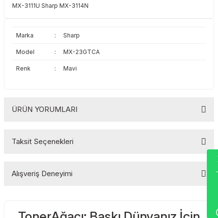
MX-3111U Sharp MX-3114N
Toshiba
Triumph Adler
Triumph Adler
Utax
Marka
:
Sharp
Model
:
MX-23GTCA
Utax
Xerox
Renk
:
Mavi
Xerox
ÜRÜN YORUMLARI
Taksit Seçenekleri
Bu ürüne ilk yorumu siz yapın!
Wha
Alışveriş Deneyimi
Yorum Yaz
TonerAğacı: Baskı Dünyanız İçin
Sitemize ilk yorumu siz yapın!