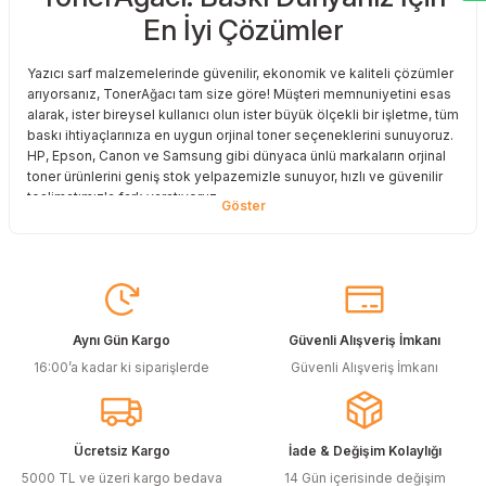
En İyi Çözümler
Deneyimini Paylaş
Yazıcı sarf malzemelerinde güvenilir, ekonomik ve kaliteli çözümler
arıyorsanız, TonerAğacı tam size göre! Müşteri memnuniyetini esas
alarak, ister bireysel kullanıcı olun ister büyük ölçekli bir işletme, tüm
baskı ihtiyaçlarınıza en uygun orjinal toner seçeneklerini sunuyoruz.
HP, Epson, Canon ve Samsung gibi dünyaca ünlü markaların orjinal
toner ürünlerini geniş stok yelpazemizle sunuyor, hızlı ve güvenilir
teslimatımızla fark yaratıyoruz.
Baskı Maliyetlerinizi Azaltın
Baskı maliyetlerinizi azaltmak ve en iyi performansı yakalamak mı
istiyorsunuz? O halde muadil toner çözümlerimize göz atmalısınız!
Muadil toner ürünlerimiz, orijinal kalitesine en yakın performansı
sunacak şekilde test edilmiştir. Böylece, baskı kalitenizden ödün
Aynı Gün Kargo
Güvenli Alışveriş İmkanı
vermeden bütçenizi koruyabilirsiniz. Özellikle büyük hacimli
16:00’a kadar ki siparişlerde
Güvenli Alışveriş İmkanı
baskılar yapan işletmeler için muadil toner, tasarruf sağlamanın en
akıllı yollarından biri!
Orjinal Kartuşun Önemi
Ücretsiz Kargo
İade & Değişim Kolaylığı
Baskı süreçlerinizde en yüksek verimliliği sağlamak için orjinal
5000 TL ve üzeri kargo bedava
14 Gün içerisinde değişim