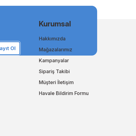
msal kullanıcılar için uygun fiyatlı ve kaliteli baskılar elde
Kurumsal
Hakkımızda
i takip ederek online alışveriş deneyiminizi sürekli
an yanınızda!
ayıt Ol
Mağazalarımız
i keşfedin!
Kampanyalar
Sipariş Takibi
Müşteri İletişim
Havale Bildirim Formu