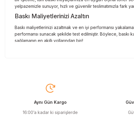
yelpazemizle sunuyor, hızlı ve güvenilir teslimatımızla fark ya
Baskı Maliyetlerinizi Azaltın
Baskı maliyetlerinizi azaltmak ve en iyi performansı yakalamak
performansı sunacak şekilde test edilmiştir. Böylece, baskı ka
sağlamanın en akıllı yollarından biri!
Orjinal Kartuşun Önemi
Baskı süreçlerinizde en yüksek verimliliği sağlamak için orji
sunarak, en doğru renk tonlarını ve keskin baskıları garanti 
Muadil Kartuş ile Ekonomik Çözümler
Maliyetleri düşürmek isteyen kullanıcılar için muadil kartuş s
yüksek verim sunar. Hem işletmeler hem de bireysel kullanıcıla
Aynı Gün Kargo
Güve
Orjinal Mürekkep ile Canlı Baskılar
16:00’a kadar ki siparişlerde
Güv
Baskı kalitenizi maksimuma çıkarmak için orjinal mürekkep kull
ve uzun ömürlü baskıları garanti eder. Keskin detaylar ve canl