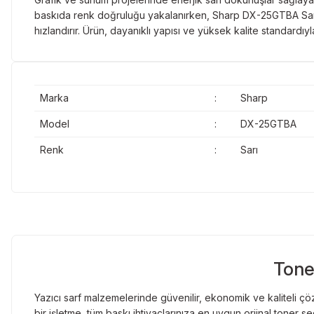
baskıda renk doğruluğu yakalanırken, Sharp DX-25GTBA Sarı 
hızlandırır. Ürün, dayanıklı yapısı ve yüksek kalite standard
Marka
:
Sharp
Model
:
DX-25GTBA
Renk
:
Sarı
Tone
Yazıcı sarf malzemelerinde güvenilir, ekonomik ve kaliteli çöz
bir işletme, tüm baskı ihtiyaçlarınıza en uygun orjinal toner