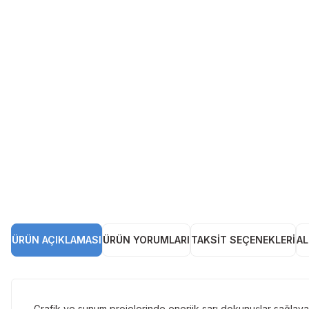
ÜRÜN AÇIKLAMASI
ÜRÜN YORUMLARI
TAKSIT SEÇENEKLERI
AL
Grafik ve sunum projelerinde enerjik sarı dokunuşlar sağlaya