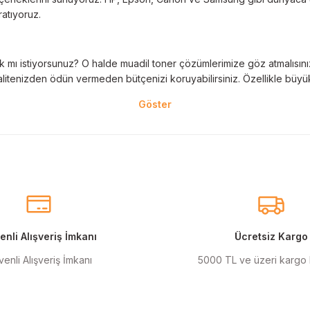
ratıyoruz.
 mı istiyorsunuz? O halde muadil toner çözümlerimize göz atmalısınız! 
litenizden ödün vermeden bütçenizi koruyabilirsiniz. Özellikle büyük 
nal kartuş kullanımı oldukça önemlidir. TonerAğacı, HP ve Epson gibi ö
eder. Her siparişinizde %100 uyumlu ve garantili ürünler sunarak, yazı
eçeneklerimiz de mevcuttur. Muadil kartuş, kaliteli baskıyı uygun fiyat
r için ideal çözümler sunan muadil kartuş ürünlerimiz, baskı ihtiyaçlar
nli Alışveriş İmkanı
Ücretsiz Kargo
enli Alışveriş İmkanı
5000 TL ve üzeri kargo
anmak şarttır! Canon ve Epson gibi markalar için özel olarak geliştir
ı renkler için en iyi seçenekleri sunuyoruz.