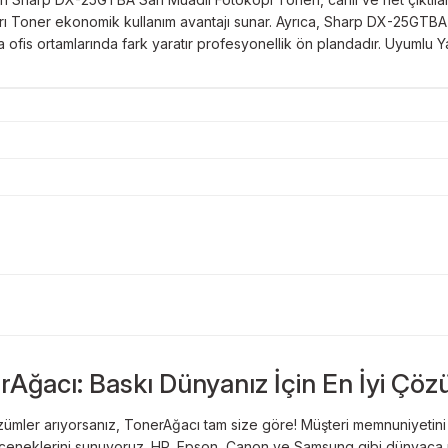
Toner ekonomik kullanım avantajı sunar. Ayrıca, Sharp DX-25GTBA Mu
ıyla ofis ortamlarında fark yaratır profesyonellik ön plandadır. Uyu
Bu ürüne ilk yorumu siz yapın!
Sitemize ilk yorumu siz yapın!
rAğacı: Baskı Dünyanız İçin En İyi Çöz
Deneyimini Paylaş
Yorum Yaz
ümler arıyorsanız, TonerAğacı tam size göre! Müşteri memnuniyetini es
 seçeneklerini sunuyoruz. HP, Epson, Canon ve Samsung gibi dünyaca ün