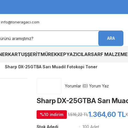
info@toneragaci.com
ARA
NER
KARTUŞ
ŞERİT
MÜREKKEP
YAZICILAR
SARF MALZEME
Sharp DX-25GTBA Sarı Muadil Fotokopi Toner
Yorumlar (0) Yorum Yaz
Sharp DX-25GTBA Sarı Muadi
1.364,60 TL
%10 indirim
1.516,22 TL
K
Stok Adedi
100 Adet