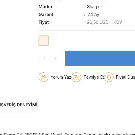
Marka
Sharp
Garanti
24 Ay
Fiyat
26,50 USD + KDV
Yorum Yaz
Tavsiye Et
Fiyatı Dü
IŞVERIŞ DENEYIMI
n Sharp DX-25GTBA Sarı Muadil Fotokopi Toneri, canlı ve net çıktıla