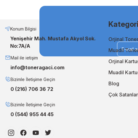
Muadil Mürekkep ile Ekonomik Çözümler
Bütçenizi zorlamadan kaliteli baskılar almak istiyorsanız, mua
etmenin en akıllı yoludur. Uzun ömürlü ve stabil performansı sa
Kategori
Neden TonerAğacı?
Konum Bilgisi
Yenişehir Mah. Mustafa Akyol Sok.
Orjinal Tone
TonerAğacı, müşteri memnuniyeti odaklı hizmet anlayışıyla, b
No:7A/A
geliştiriyor, siparişlerinizi en kısa sürede kapınıza ulaştırıyo
Muadil Tone
En iyi orjinal ve muadil çözümler için TonerAğacı'nı ziyaret 
Mail ile ietişim
Orjinal Kartu
info@toneragaci.com
Muadil Kartu
Bizimle İletişime Geçin
Blog
0 (216) 706 36 72
Çok Satanlar
Bizimle İletişime Geçin
0 (544) 955 44 45