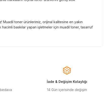
Muadil toner ürünlerimiz, orijinal kalitesine en yakın
hacimli baskılar yapan işletmeler için muadil toner, tasarruf
nde gelen markaların orjinal kartuş çözümlerini sizlere
cınızın ömrünü uzatıyoruz.
larla almanızı sağlarken, uzun ömürlü ve dayanıklı yapısıyla
ınızı ekonomik hale getirir.
İade & Değişim Kolaylığı
 bedava
14 Gün içerisinde değişim
ilen orjinal mürekkep ürünlerimiz, en doğru renk geçişlerini