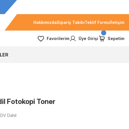
Hakkımızda
Sipariş Takibi
Teklif Formu
İletişim
Favorilerim
Üye Girişi
Sepetim
LER
l Fotokopi Toner
DV Dahil