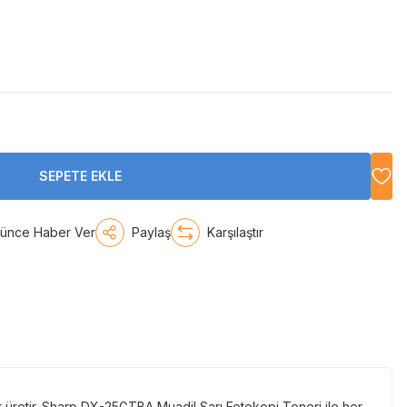
SEPETE EKLE
şünce Haber Ver
Paylaş
Karşılaştır
r üretir. Sharp DX-25GTBA Muadil Sarı Fotokopi Toneri ile her