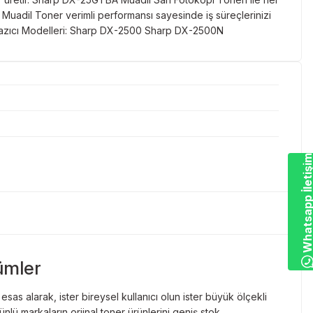
adil Toner verimli performansı sayesinde iş süreçlerinizi
mlu Yazıcı Modelleri: Sharp DX-2500 Sharp DX-2500N
Whatsapp İletiş
ümler
as alarak, ister bireysel kullanıcı olun ister büyük ölçekli
lü markaların orjinal toner ürünlerini geniş stok