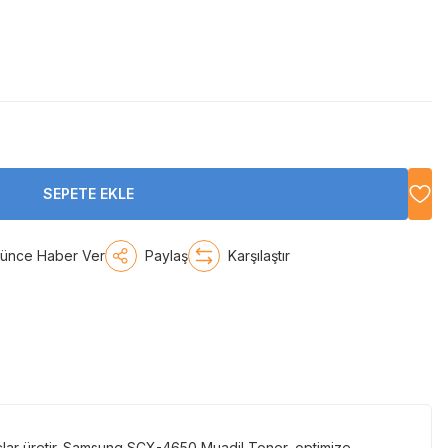
SEPETE EKLE
şünce Haber Ver
Paylaş
Karşılaştır
ar üretir. Samsung SCX-4650 Muadil Toner, optimize