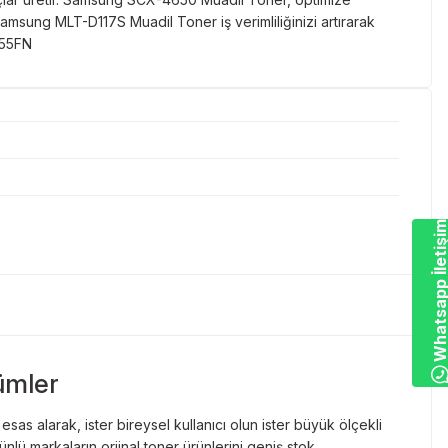
amsung MLT-D117S Muadil Toner iş verimliliğinizi artırarak
655FN
Whatsapp İletiş
ümler
as alarak, ister bireysel kullanıcı olun ister büyük ölçekli
lü markaların orjinal toner ürünlerini geniş stok