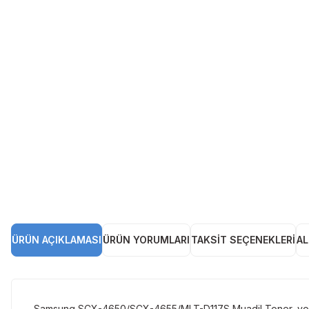
ÜRÜN AÇIKLAMASI
ÜRÜN YORUMLARI
TAKSIT SEÇENEKLERI
AL
Samsung SCX-4650/SCX-4655/MLT-D117S Muadil Toner, yoğun 