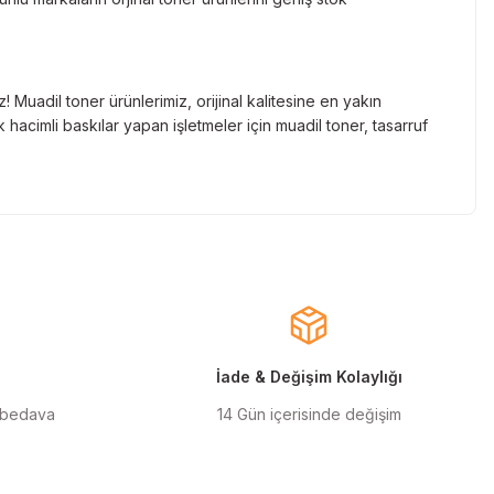
Muadil toner ürünlerimiz, orijinal kalitesine en yakın
hacimli baskılar yapan işletmeler için muadil toner, tasarruf
nde gelen markaların orjinal kartuş çözümlerini sizlere
cınızın ömrünü uzatıyoruz.
larla almanızı sağlarken, uzun ömürlü ve dayanıklı yapısıyla
ınızı ekonomik hale getirir.
İade & Değişim Kolaylığı
 bedava
14 Gün içerisinde değişim
ilen orjinal mürekkep ürünlerimiz, en doğru renk geçişlerini