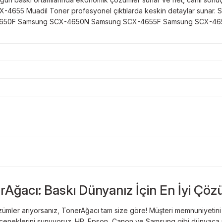
CX-4655 Muadil Toner profesyonel çıktılarda keskin detaylar sunar. S
 SCX-4650F Samsung SCX-4650N Samsung SCX-4655F Samsung SCX-4
Bu ürüne ilk yorumu siz yapın!
Sitemize ilk yorumu siz yapın!
rAğacı: Baskı Dünyanız İçin En İyi Çöz
Deneyimini Paylaş
Yorum Yaz
ümler arıyorsanız, TonerAğacı tam size göre! Müşteri memnuniyetini es
 seçeneklerini sunuyoruz. HP, Epson, Canon ve Samsung gibi dünyaca ün