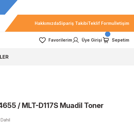
Hakkımızda
Sipariş Takibi
Teklif Formu
İletişim
Favorilerim
Üye Girişi
Sepetim
LER
655 / MLT-D117S Muadil Toner
Dahil