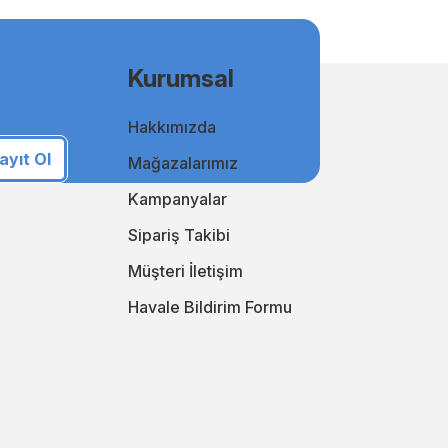
msal kullanıcılar için uygun fiyatlı ve kaliteli baskılar elde
Kurumsal
Hakkımızda
i takip ederek online alışveriş deneyiminizi sürekli
an yanınızda!
ayıt Ol
Mağazalarımız
i keşfedin!
Kampanyalar
Sipariş Takibi
Müşteri İletişim
Havale Bildirim Formu