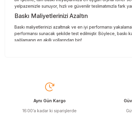
yelpazemizle sunuyor, hızlı ve güvenilir teslimatımızla fark ya
Baskı Maliyetlerinizi Azaltın
Baskı maliyetlerinizi azaltmak ve en iyi performansı yakalamak
performansı sunacak şekilde test edilmiştir. Böylece, baskı ka
sağlamanın en akıllı yollarından biri!
Orjinal Kartuşun Önemi
Baskı süreçlerinizde en yüksek verimliliği sağlamak için orji
sunarak, en doğru renk tonlarını ve keskin baskıları garanti 
Muadil Kartuş ile Ekonomik Çözümler
Maliyetleri düşürmek isteyen kullanıcılar için muadil kartuş s
yüksek verim sunar. Hem işletmeler hem de bireysel kullanıcıla
Aynı Gün Kargo
Güve
Orjinal Mürekkep ile Canlı Baskılar
16:00’a kadar ki siparişlerde
Güv
Baskı kalitenizi maksimuma çıkarmak için orjinal mürekkep kull
ve uzun ömürlü baskıları garanti eder. Keskin detaylar ve canl