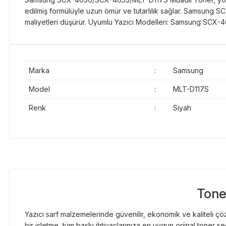
edilmiş formülüyle uzun ömür ve tutarlılık sağlar. Samsung S
maliyetleri düşürür. Uyumlu Yazıcı Modelleri: Samsung
Marka
:
Samsung
Model
:
MLT-D117S
Renk
:
Siyah
Tone
Yazıcı sarf malzemelerinde güvenilir, ekonomik ve kaliteli çöz
bir işletme, tüm baskı ihtiyaçlarınıza en uygun orjinal toner