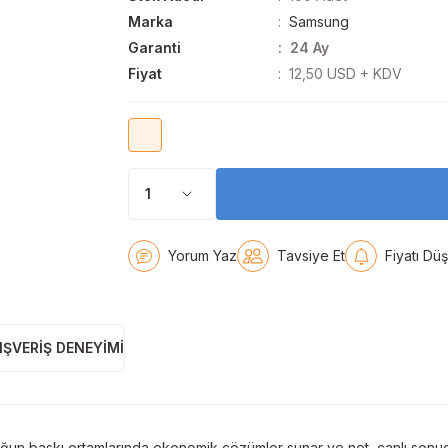
Marka
Samsung
Garanti
24 Ay
Fiyat
12,50 USD + KDV
Yorum Yaz
Tavsiye Et
Fiyatı Dü
IŞVERIŞ DENEYIMI
baskı ortamlarında ekonomik çözümler sunar ve net, canlı sonuçl