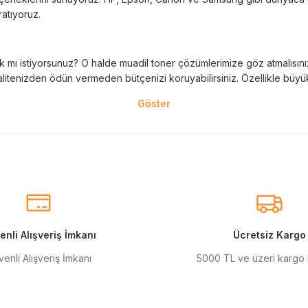
ratıyoruz.
 mı istiyorsunuz? O halde muadil toner çözümlerimize göz atmalısınız! 
litenizden ödün vermeden bütçenizi koruyabilirsiniz. Özellikle büyük 
nal kartuş kullanımı oldukça önemlidir. TonerAğacı, HP ve Epson gibi ö
eder. Her siparişinizde %100 uyumlu ve garantili ürünler sunarak, yazı
eçeneklerimiz de mevcuttur. Muadil kartuş, kaliteli baskıyı uygun fiyat
r için ideal çözümler sunan muadil kartuş ürünlerimiz, baskı ihtiyaçlar
nli Alışveriş İmkanı
Ücretsiz Kargo
enli Alışveriş İmkanı
5000 TL ve üzeri kargo
anmak şarttır! Canon ve Epson gibi markalar için özel olarak geliştir
ı renkler için en iyi seçenekleri sunuyoruz.