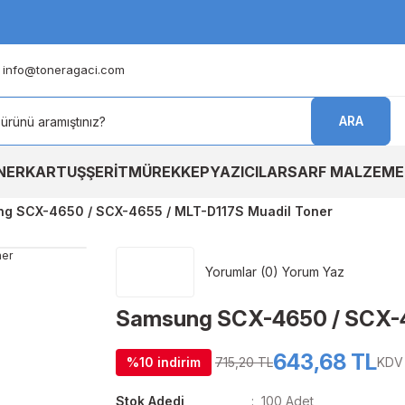
info@toneragaci.com
ARA
NER
KARTUŞ
ŞERİT
MÜREKKEP
YAZICILAR
SARF MALZEME
g SCX-4650 / SCX-4655 / MLT-D117S Muadil Toner
Yorumlar (0) Yorum Yaz
Samsung SCX-4650 / SCX-4
643,68 TL
%10 indirim
715,20 TL
KDV 
Stok Adedi
100 Adet