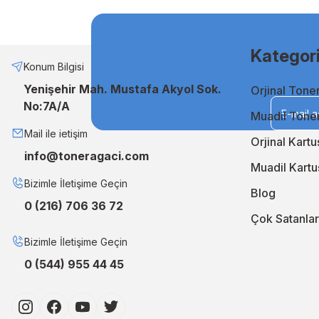
Muadil Mürekkep ile Ekonomik Çözümler
Bütçenizi zorlamadan kaliteli baskılar almak istiyorsanız, mua
etmenin en akıllı yoludur. Uzun ömürlü ve stabil performansı sa
Kategori
Neden TonerAğacı?
Konum Bilgisi
Yenişehir Mah. Mustafa Akyol Sok.
Orjinal Tone
TonerAğacı, müşteri memnuniyeti odaklı hizmet anlayışıyla, b
No:7A/A
geliştiriyor, siparişlerinizi en kısa sürede kapınıza ulaştırıyo
Muadil Tone
En iyi orjinal ve muadil çözümler için TonerAğacı'nı ziyaret 
Mail ile ietişim
Orjinal Kartu
info@toneragaci.com
Muadil Kartu
Bizimle İletişime Geçin
Blog
0 (216) 706 36 72
Çok Satanlar
Bizimle İletişime Geçin
0 (544) 955 44 45