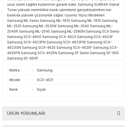
uzun süreli sağlıklı kullanımını garanti eder. Samsung SU864A Orjinal
Toshiba
Triumph Adler
Toner yüksek verimlilikle baskı işlemlerini gerçekleştirirken her
baskıda yüksek çözünürlük sağlar. Uyumlu Yazıcı Modelleri:
Triumph Adler
Utax
Samsung ML Serisi Samsung ML-1910 Samsung ML-1915 Samsung
ML-2525 Samsung ML-2525W Samsung ML-2540 Samsung ML-
2540R Samsung ML-2545 Samsung ML-2580N Samsung SCX Serisi
Utax
Xerox
Samsung SCX-4600 Samsung SCX-4623 Samsung SCX-4623F
Samsung SCX-4623FN Samsung SCX-4623FW Samsung SCX-
Xerox
4623GN Samsung SCX-4625 Samsung SCX-4625F Samsung SCX-
4625FN Samsung SCX-4625N Samsung SF Serisi Samsung SF-650
Samsung SF-650P
Marka
:
Samsung
Model
:
SCX-4521
Renk
:
Siyah
ÜRÜN YORUMLARI