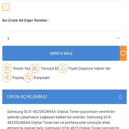
Lexmark
Lexmark
Lexmark
Samsung
Toshiba
Toshiba
Bu Ürüne Ait Diğer Renkler :
Oki
Oki
Oki
Xerox
Triumph Adler
Triumph Adler
Olivetti
Olivetti
Panasonic
Utax
Utax
Panasonic
Panasonic
Pantum
Xerox
Xerox
SEPETE EKLE
Pantum
Pantum
Samsung
Yorum Yaz
Tavsiye Et
Fiyatı Düşünce Haber Ver
Ricoh
Ricoh
Toshiba
Paylaş
Karşılaştır
Sagem
Samsung
Xerox
ÜRÜN AÇIKLAMASI
Samsung
Sharp
Samsung SCX-4521/SU864A Orijinal Toner yazıcınızın verimli bir
şekilde çalışmasını sağlayan kaliteli bir üründür. Samsung SCX-
Sharp
Toshiba
4521/SU864A Orjinal Toner net ve profesyonel sonuçlar elde
etmenize olanak tanır. Samsung SCX-4521 Orjinal Toner yazıcınızın