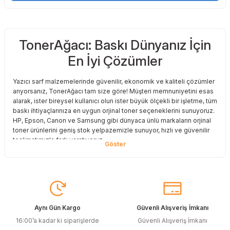
TonerAğacı: Baskı Dünyanız İçin
En İyi Çözümler
Yazıcı sarf malzemelerinde güvenilir, ekonomik ve kaliteli çözümler
arıyorsanız, TonerAğacı tam size göre! Müşteri memnuniyetini esas
alarak, ister bireysel kullanıcı olun ister büyük ölçekli bir işletme, tüm
baskı ihtiyaçlarınıza en uygun orjinal toner seçeneklerini sunuyoruz.
HP, Epson, Canon ve Samsung gibi dünyaca ünlü markaların orjinal
toner ürünlerini geniş stok yelpazemizle sunuyor, hızlı ve güvenilir
teslimatımızla fark yaratıyoruz.
Baskı Maliyetlerinizi Azaltın
Baskı maliyetlerinizi azaltmak ve en iyi performansı yakalamak mı
istiyorsunuz? O halde muadil toner çözümlerimize göz atmalısınız!
Muadil toner ürünlerimiz, orijinal kalitesine en yakın performansı
sunacak şekilde test edilmiştir. Böylece, baskı kalitenizden ödün
Aynı Gün Kargo
Güvenli Alışveriş İmkanı
vermeden bütçenizi koruyabilirsiniz. Özellikle büyük hacimli
16:00’a kadar ki siparişlerde
Güvenli Alışveriş İmkanı
baskılar yapan işletmeler için muadil toner, tasarruf sağlamanın en