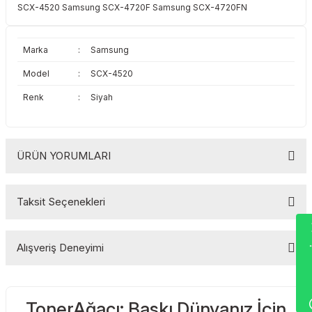
SCX-4520 Samsung SCX-4720F Samsung SCX-4720FN
Toshiba
Triumph Adler
Triumph Adler
Utax
Marka
:
Samsung
Model
:
SCX-4520
Utax
Xerox
Renk
:
Siyah
Xerox
ÜRÜN YORUMLARI
Taksit Seçenekleri
Bu ürüne ilk yorumu siz yapın!
Wha
Alışveriş Deneyimi
Yorum Yaz
TonerAğacı: Baskı Dünyanız İçin
Sitemize ilk yorumu siz yapın!