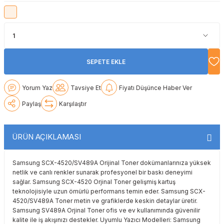
Lexmark
Lexmark
Lexmark
Samsung
Toshiba
Toshiba
Oki
Oki
Oki
Xerox
Triumph Adler
Triumph Adler
Olivetti
Olivetti
Panasonic
Utax
Utax
SEPETE EKLE
Panasonic
Panasonic
Pantum
Xerox
Xerox
Yorum Yaz
Tavsiye Et
Fiyatı Düşünce Haber Ver
Paylaş
Karşılaştır
Pantum
Pantum
Samsung
Ricoh
Ricoh
Toshiba
ÜRÜN AÇIKLAMASI
Sagem
Samsung
Xerox
Samsung SCX-4520/SV489A Orijinal Toner dokümanlarınıza yüksek
netlik ve canlı renkler sunarak profesyonel bir baskı deneyimi
sağlar. Samsung SCX-4520 Orjinal Toner gelişmiş kartuş
Samsung
Sharp
teknolojisiyle uzun ömürlü performans temin eder. Samsung SCX-
4520/SV489A Toner metin ve grafiklerde keskin detaylar üretir.
Sharp
Toshiba
Samsung SV489A Orjinal Toner ofis ve ev kullanımında güvenilir
kalite ile iş akışınızı destekler. Uyumlu Yazıcı Modelleri: Samsung