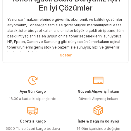
En İyi Çözümler
Deneyimini Paylaş
Yazıcı sarf malzemelerinde güvenilir, ekonomik ve kaliteli çözümler
arıyorsanız, TonerAğacı tam size göre! Müşteri memnuniyetini esas
alarak, ister bireysel kullanıcı olun ister büyük ölçekli bir işletme, tüm
baskı ihtiyaçlarınıza en uygun orjinal toner seçeneklerini sunuyoruz.
HP, Epson, Canon ve Samsung gibi dünyaca ünlü markaların orjinal
toner ürünlerini geniş stok yelpazemizle sunuyor, hızlı ve güvenilir
teslimatımızla fark yaratıyoruz.
Baskı Maliyetlerinizi Azaltın
Baskı maliyetlerinizi azaltmak ve en iyi performansı yakalamak mı
istiyorsunuz? O halde muadil toner çözümlerimize göz atmalısınız!
Muadil toner ürünlerimiz, orijinal kalitesine en yakın performansı
sunacak şekilde test edilmiştir. Böylece, baskı kalitenizden ödün
Aynı Gün Kargo
Güvenli Alışveriş İmkanı
vermeden bütçenizi koruyabilirsiniz. Özellikle büyük hacimli
16:00’a kadar ki siparişlerde
Güvenli Alışveriş İmkanı
baskılar yapan işletmeler için muadil toner, tasarruf sağlamanın en
akıllı yollarından biri!
Orjinal Kartuşun Önemi
Ücretsiz Kargo
İade & Değişim Kolaylığı
Baskı süreçlerinizde en yüksek verimliliği sağlamak için orjinal
5000 TL ve üzeri kargo bedava
14 Gün içerisinde değişim