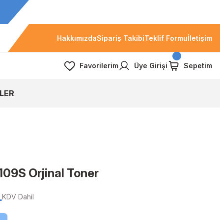
Hakkımızda
Sipariş Takibi
Teklif Formu
İletişim
Favorilerim
Üye Girişi
Sepetim
LER
9S Orjinal Toner
L
KDV Dahil