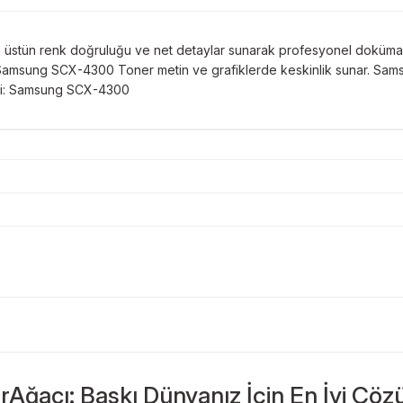
üstün renk doğruluğu ve net detaylar sunarak profesyonel doküman
ar. Samsung SCX-4300 Toner metin ve grafiklerde keskinlik sunar. Sa
leri: Samsung SCX-4300
Bu ürüne ilk yorumu siz yapın!
Sitemize ilk yorumu siz yapın!
rAğacı: Baskı Dünyanız İçin En İyi Çöz