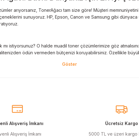
Deneyimini Paylaş
Yorum Yaz
ümler arıyorsanız, TonerAğacı tam size göre! Müşteri memnuniyetini es
 seçeneklerini sunuyoruz. HP, Epson, Canon ve Samsung gibi dünyaca ün
ratıyoruz.
 mı istiyorsunuz? O halde muadil toner çözümlerimize göz atmalısınız! 
litenizden ödün vermeden bütçenizi koruyabilirsiniz. Özellikle büyük 
nal kartuş kullanımı oldukça önemlidir. TonerAğacı, HP ve Epson gibi ö
eder. Her siparişinizde %100 uyumlu ve garantili ürünler sunarak, yazı
eçeneklerimiz de mevcuttur. Muadil kartuş, kaliteli baskıyı uygun fiyat
r için ideal çözümler sunan muadil kartuş ürünlerimiz, baskı ihtiyaçlar
nli Alışveriş İmkanı
Ücretsiz Kargo
enli Alışveriş İmkanı
5000 TL ve üzeri kargo