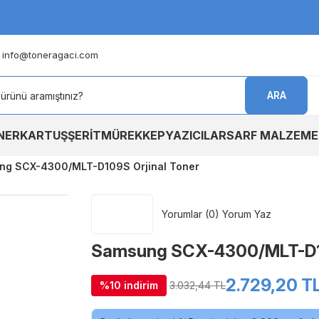
info@toneragaci.com
ARA
NER
KARTUŞ
ŞERİT
MÜREKKEP
YAZICILAR
SARF MALZEME
ng SCX-4300/MLT-D109S Orjinal Toner
Yorumlar (0) Yorum Yaz
Samsung SCX-4300/MLT-D10
2.729,20 T
%10 indirim
3.032,44 TL