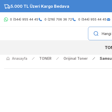
5.000 TL Üzeri Kargo Bedava
0 (544) 955 44 45
0 (216) 706 36 72
0 (544) 955 44 45
TO
Anasayfa
TONER
Orijinal Toner
Samsu