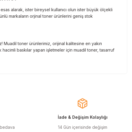
as alarak, ister bireysel kullanıcı olun ister büyük ölçekli
lü markaların orjinal toner ürünlerini geniş stok
Muadil toner ürünlerimiz, orijinal kalitesine en yakın
hacimli baskılar yapan işletmeler için muadil toner, tasarruf
nde gelen markaların orjinal kartuş çözümlerini sizlere
cınızın ömrünü uzatıyoruz.
larla almanızı sağlarken, uzun ömürlü ve dayanıklı yapısıyla
ınızı ekonomik hale getirir.
İade & Değişim Kolaylığı
 bedava
14 Gün içerisinde değişim