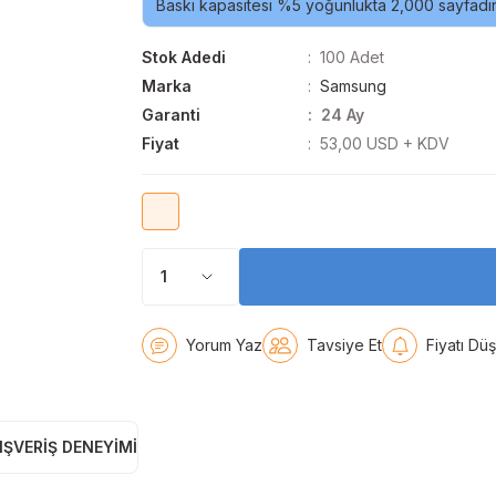
Baskı kapasitesi %5 yoğunlukta 2,000 sayfadır
Stok Adedi
100 Adet
Marka
Samsung
Garanti
24 Ay
Fiyat
53,00 USD + KDV
Yorum Yaz
Tavsiye Et
Fiyatı Dü
IŞVERIŞ DENEYIMI