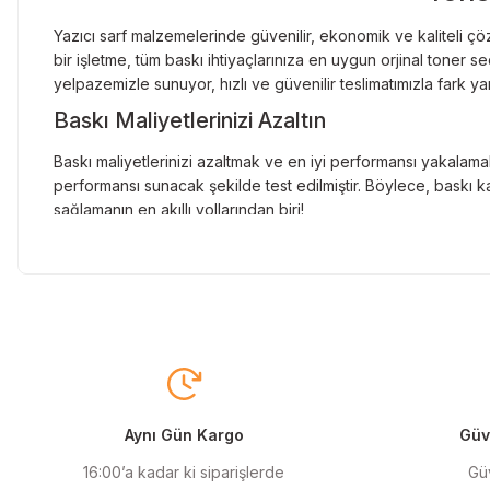
Yazıcı sarf malzemelerinde güvenilir, ekonomik ve kaliteli çöz
bir işletme, tüm baskı ihtiyaçlarınıza en uygun orjinal toner
yelpazemizle sunuyor, hızlı ve güvenilir teslimatımızla fark ya
Baskı Maliyetlerinizi Azaltın
Baskı maliyetlerinizi azaltmak ve en iyi performansı yakalamak
performansı sunacak şekilde test edilmiştir. Böylece, baskı ka
sağlamanın en akıllı yollarından biri!
Orjinal Kartuşun Önemi
Baskı süreçlerinizde en yüksek verimliliği sağlamak için orji
sunarak, en doğru renk tonlarını ve keskin baskıları garanti 
Muadil Kartuş ile Ekonomik Çözümler
Maliyetleri düşürmek isteyen kullanıcılar için muadil kartuş s
yüksek verim sunar. Hem işletmeler hem de bireysel kullanıcıla
Aynı Gün Kargo
Güve
Orjinal Mürekkep ile Canlı Baskılar
16:00’a kadar ki siparişlerde
Güv