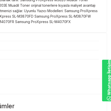
03E Muadil Toner orijinal tonerlere kıyasla maliyet avantajı
etmenizi sağlar. Uyumlu Yazıcı Modelleri: Samsung ProXpress
oXpress SL-M3870FD Samsung ProXpress SL-M3870FW
-M4070FR Samsung ProXpress SL-M4070FX
Whatsapp İletiş
ümler