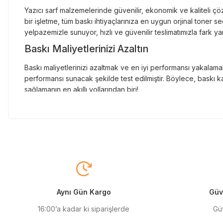
Yazıcı sarf malzemelerinde güvenilir, ekonomik ve kaliteli çöz
bir işletme, tüm baskı ihtiyaçlarınıza en uygun orjinal toner
yelpazemizle sunuyor, hızlı ve güvenilir teslimatımızla fark ya
Baskı Maliyetlerinizi Azaltın
Baskı maliyetlerinizi azaltmak ve en iyi performansı yakalamak
performansı sunacak şekilde test edilmiştir. Böylece, baskı ka
sağlamanın en akıllı yollarından biri!
Orjinal Kartuşun Önemi
Baskı süreçlerinizde en yüksek verimliliği sağlamak için orji
sunarak, en doğru renk tonlarını ve keskin baskıları garanti 
Muadil Kartuş ile Ekonomik Çözümler
Maliyetleri düşürmek isteyen kullanıcılar için muadil kartuş s
yüksek verim sunar. Hem işletmeler hem de bireysel kullanıcıla
Aynı Gün Kargo
Güve
Orjinal Mürekkep ile Canlı Baskılar
16:00’a kadar ki siparişlerde
Güv
Baskı kalitenizi maksimuma çıkarmak için orjinal mürekkep kull