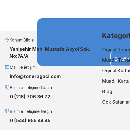
ve uzun ömürlü baskıları garanti eder. Keskin detaylar ve canl
Muadil Mürekkep ile Ekonomik Çözümler
Bütçenizi zorlamadan kaliteli baskılar almak istiyorsanız, mua
etmenin en akıllı yoludur. Uzun ömürlü ve stabil performansı sa
Kategori
Neden TonerAğacı?
Konum Bilgisi
Yenişehir Mah. Mustafa Akyol Sok.
Orjinal Tone
TonerAğacı, müşteri memnuniyeti odaklı hizmet anlayışıyla, b
No:7A/A
geliştiriyor, siparişlerinizi en kısa sürede kapınıza ulaştırıyo
Muadil Tone
En iyi orjinal ve muadil çözümler için TonerAğacı'nı ziyaret 
Mail ile ietişim
Orjinal Kartu
info@toneragaci.com
Muadil Kartu
Bizimle İletişime Geçin
Blog
0 (216) 706 36 72
Çok Satanlar
Bizimle İletişime Geçin
0 (544) 955 44 45