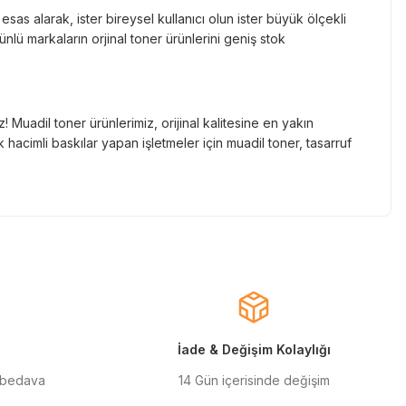
as alarak, ister bireysel kullanıcı olun ister büyük ölçekli
lü markaların orjinal toner ürünlerini geniş stok
Muadil toner ürünlerimiz, orijinal kalitesine en yakın
hacimli baskılar yapan işletmeler için muadil toner, tasarruf
nde gelen markaların orjinal kartuş çözümlerini sizlere
cınızın ömrünü uzatıyoruz.
larla almanızı sağlarken, uzun ömürlü ve dayanıklı yapısıyla
ınızı ekonomik hale getirir.
İade & Değişim Kolaylığı
 bedava
14 Gün içerisinde değişim
ilen orjinal mürekkep ürünlerimiz, en doğru renk geçişlerini