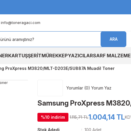
info@toneragaci.com
ARA
NER
KARTUŞ
ŞERİT
MÜREKKEP
YAZICILAR
SARF MALZEME
g ProXpress M3820/MLT-D203E/SU887A Muadil Toner
Yorumlar (0) Yorum Yaz
Samsung ProXpress M3820
1.004,14 TL
%10 indirim
1.115,71 TL
KD
Stok Adedi
100 Adet