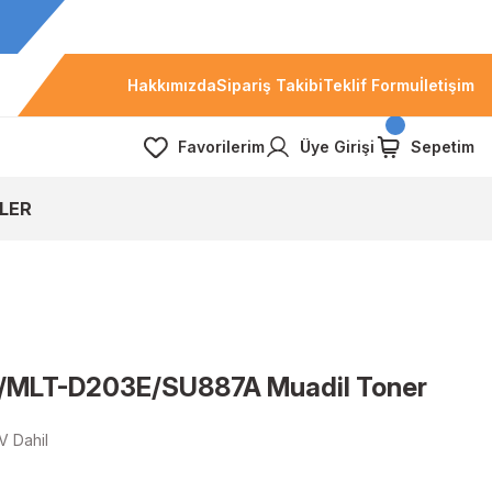
Hakkımızda
Sipariş Takibi
Teklif Formu
İletişim
Favorilerim
Üye Girişi
Sepetim
LER
/MLT-D203E/SU887A Muadil Toner
V Dahil