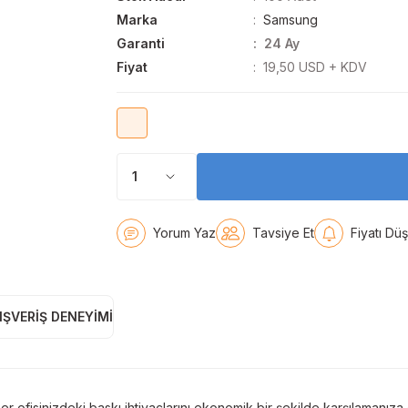
Marka
Samsung
Garanti
24 Ay
Fiyat
19,50 USD + KDV
Yorum Yaz
Tavsiye Et
Fiyatı Dü
IŞVERIŞ DENEYIMI
sinizdeki baskı ihtiyaçlarını ekonomik bir şekilde karşılamanıza