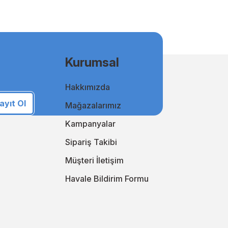
msal kullanıcılar için uygun fiyatlı ve kaliteli baskılar elde
Kurumsal
Hakkımızda
i takip ederek online alışveriş deneyiminizi sürekli
an yanınızda!
ayıt Ol
Mağazalarımız
i keşfedin!
Kampanyalar
Sipariş Takibi
Müşteri İletişim
Havale Bildirim Formu