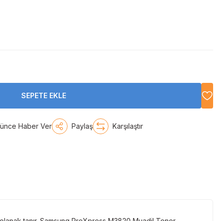
SEPETE EKLE
şünce Haber Ver
Paylaş
Karşılaştır
 olanak tanır. Samsung ProXpress M3820 Muadil Toner