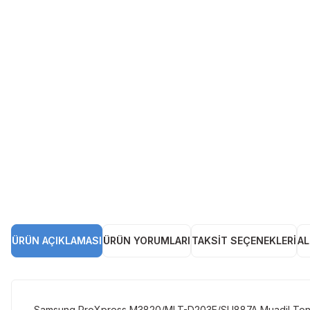
ÜRÜN AÇIKLAMASI
ÜRÜN YORUMLARI
TAKSIT SEÇENEKLERI
AL
Samsung ProXpress M3820/MLT-D203E/SU887A Muadil Toner ofi