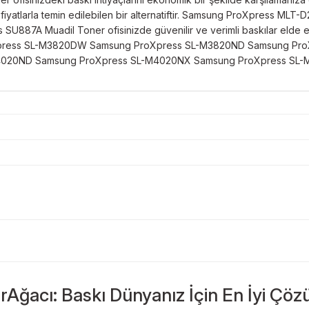
iyatlarla temin edilebilen bir alternatiftir. Samsung ProXpress MLT-D2
SU887A Muadil Toner ofisinizde güvenilir ve verimli baskılar elde 
oXpress SL-M3820DW Samsung ProXpress SL-M3820ND Samsung Pr
4020ND Samsung ProXpress SL-M4020NX Samsung ProXpress SL
Bu ürüne ilk yorumu siz yapın!
Sitemize ilk yorumu siz yapın!
rAğacı: Baskı Dünyanız İçin En İyi Çöz