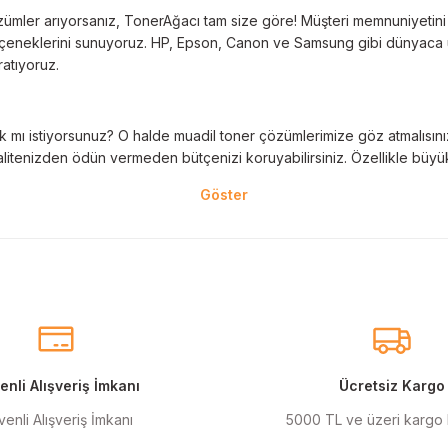
Deneyimini Paylaş
Yorum Yaz
ümler arıyorsanız, TonerAğacı tam size göre! Müşteri memnuniyetini es
 seçeneklerini sunuyoruz. HP, Epson, Canon ve Samsung gibi dünyaca ün
ratıyoruz.
 mı istiyorsunuz? O halde muadil toner çözümlerimize göz atmalısınız! 
litenizden ödün vermeden bütçenizi koruyabilirsiniz. Özellikle büyük 
nal kartuş kullanımı oldukça önemlidir. TonerAğacı, HP ve Epson gibi ö
eder. Her siparişinizde %100 uyumlu ve garantili ürünler sunarak, yazı
eçeneklerimiz de mevcuttur. Muadil kartuş, kaliteli baskıyı uygun fiyat
r için ideal çözümler sunan muadil kartuş ürünlerimiz, baskı ihtiyaçlar
nli Alışveriş İmkanı
Ücretsiz Kargo
enli Alışveriş İmkanı
5000 TL ve üzeri kargo
anmak şarttır! Canon ve Epson gibi markalar için özel olarak geliştir