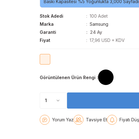
Baskı Kapasitesi %5 Yoğunlukta 3,000 Sayfadır
Stok Adedi
100 Adet
Marka
Samsung
Garanti
24 Ay
Fiyat
17,96 USD + KDV
Görüntülenen Ürün Rengi :
Yorum Yaz
Tavsiye Et
Fiyatı Dü