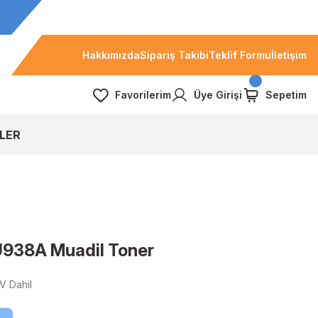
Hakkımızda
Sipariş Takibi
Teklif Formu
İletişim
Favorilerim
Üye Girişi
Sepetim
LER
938A Muadil Toner
V Dahil