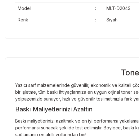
Samsung ProXpress SL-M3875FW
Model
:
MLT-D204S
Samsung ProXpress SL-M4025ND
Samsung ProXpress SL-M4025NX
Renk
:
Siyah
Samsung ProXpress SL-M4075FR
Samsung ProXpress SL-M4075FW
Samsung ProXpress SL-M4075FX
Tone
Yazıcı sarf malzemelerinde güvenilir, ekonomik ve kaliteli çöz
bir işletme, tüm baskı ihtiyaçlarınıza en uygun orjinal toner
yelpazemizle sunuyor, hızlı ve güvenilir teslimatımızla fark ya
Baskı Maliyetlerinizi Azaltın
Baskı maliyetlerinizi azaltmak ve en iyi performansı yakalamak
performansı sunacak şekilde test edilmiştir. Böylece, baskı ka
sağlamanın en akıllı yollarından biri!