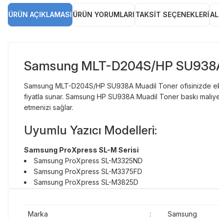
ÜRÜN AÇIKLAMASI
ÜRÜN YORUMLARI
TAKSIT SEÇENEKLERI
AL
Samsung MLT-D204S/HP SU938A 
Samsung MLT-D204S/HP SU938A Muadil Toner ofisinizde ekonom
fiyatla sunar. Samsung HP SU938A Muadil Toner baskı maliyet
etmenizi sağlar.
Uyumlu Yazıcı Modelleri:
Samsung ProXpress SL-M Serisi
Samsung ProXpress SL-M3325ND
Samsung ProXpress SL-M3375FD
Samsung ProXpress SL-M3825D
Samsung ProXpress SL-M3825DW
Samsung ProXpress SL-M3825ND
Marka
:
Samsung
Samsung ProXpress SL-M3875FD