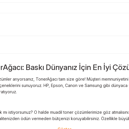
Bu ürüne ilk yorumu siz yapın!
Sitemize ilk yorumu siz yapın!
rAğacı: Baskı Dünyanız İçin En İyi Çöz
Deneyimini Paylaş
Yorum Yaz
ümler arıyorsanız, TonerAğacı tam size göre! Müşteri memnuniyetini es
 seçeneklerini sunuyoruz. HP, Epson, Canon ve Samsung gibi dünyaca ün
ratıyoruz.
 mı istiyorsunuz? O halde muadil toner çözümlerimize göz atmalısınız! 
litenizden ödün vermeden bütçenizi koruyabilirsiniz. Özellikle büyük 