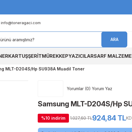
info@toneragaci.com
ARA
NER
KARTUŞ
ŞERİT
MÜREKKEP
YAZICILAR
SARF MALZEME
g MLT-D204S/Hp SU938A Muadil Toner
Yorumlar (0) Yorum Yaz
Samsung MLT-D204S/Hp SU
924,84 TL
%10 indirim
1.027,60 TL
KD