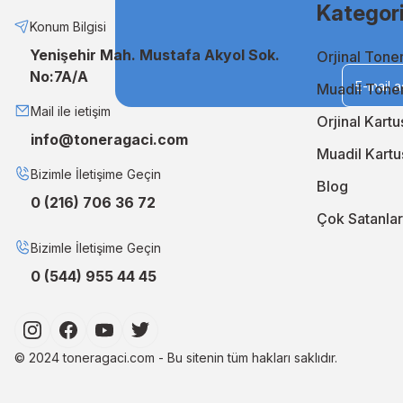
Kategori
Neden TonerAğacı?
Konum Bilgisi
Yenişehir Mah. Mustafa Akyol Sok.
Orjinal Tone
TonerAğacı, müşteri memnuniyeti odaklı hizmet anlayışıyla, b
No:7A/A
geliştiriyor, siparişlerinizi en kısa sürede kapınıza ulaştırıyo
Muadil Tone
En iyi orjinal ve muadil çözümler için TonerAğacı'nı ziyaret 
Mail ile ietişim
Orjinal Kartu
info@toneragaci.com
Muadil Kartu
Bizimle İletişime Geçin
Blog
0 (216) 706 36 72
Çok Satanlar
Bizimle İletişime Geçin
0 (544) 955 44 45
© 2024 toneragaci.com - Bu sitenin tüm hakları saklıdır.