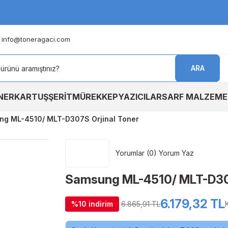
info@toneragaci.com
ARA
NER
KARTUŞ
ŞERİT
MÜREKKEP
YAZICILAR
SARF MALZEME
g ML-4510/ MLT-D307S Orjinal Toner
Yorumlar (0) Yorum Yaz
Samsung ML-4510/ MLT-D307
6.179,32 TL
%10 indirim
6.865,91 TL