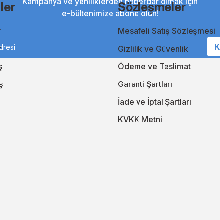
Kampanya ve yeniliklerden haberdar olmak için
ler
Sözleşmeler
e-bültenimize abone olun!
r
Mesafeli Satış Sözleşmesi
askı çözümlerinde fark yaratmaya devam ediyor. Teknolojik gelişmeler
ruz. Hızlı, güvenilir ve kaliteli baskı çözümleri için TonerAğacı her zam
K
r
Gizlilik ve Güvenlik
edin ve toner, kartuş ve mürekkep ihtiyaçlarınıza en uygun seçenekler
ş
Ödeme ve Teslimat
ş
Garanti Şartları
İade ve İptal Şartları
KVKK Metni