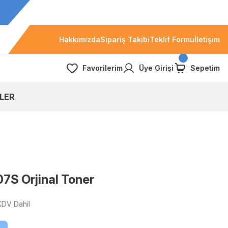
Hakkımızda
Sipariş Takibi
Teklif Formu
İletişim
Favorilerim
Üye Girişi
Sepetim
LER
S Orjinal Toner
KDV Dahil