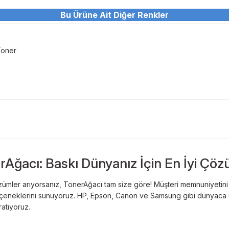
Bu Ürüne Ait Diğer Renkler
Bu ürüne ilk yorumu siz yapın!
Sitemize ilk yorumu siz yapın!
Deneyimini Paylaş
Yorum Yaz
Toner
rAğacı: Baskı Dünyanız İçin En İyi Çöz
ümler arıyorsanız, TonerAğacı tam size göre! Müşteri memnuniyetini es
 seçeneklerini sunuyoruz. HP, Epson, Canon ve Samsung gibi dünyaca ün
ratıyoruz.