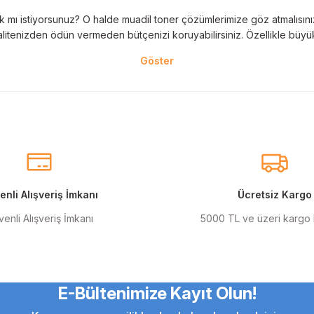
 mı istiyorsunuz? O halde muadil toner çözümlerimize göz atmalısınız! 
litenizden ödün vermeden bütçenizi koruyabilirsiniz. Özellikle büyük 
nal kartuş kullanımı oldukça önemlidir. TonerAğacı, HP ve Epson gibi ö
eder. Her siparişinizde %100 uyumlu ve garantili ürünler sunarak, yazı
eçeneklerimiz de mevcuttur. Muadil kartuş, kaliteli baskıyı uygun fiyat
r için ideal çözümler sunan muadil kartuş ürünlerimiz, baskı ihtiyaçlar
nli Alışveriş İmkanı
Ücretsiz Kargo
enli Alışveriş İmkanı
5000 TL ve üzeri kargo
anmak şarttır! Canon ve Epson gibi markalar için özel olarak geliştir
ı renkler için en iyi seçenekleri sunuyoruz.
E-Bültenimize Kayıt Olun!
dil mürekkep tam size göre! Muadil mürekkep, hem bireysel hem de kuru
yesinde en iyi baskıları alabilirsiniz.