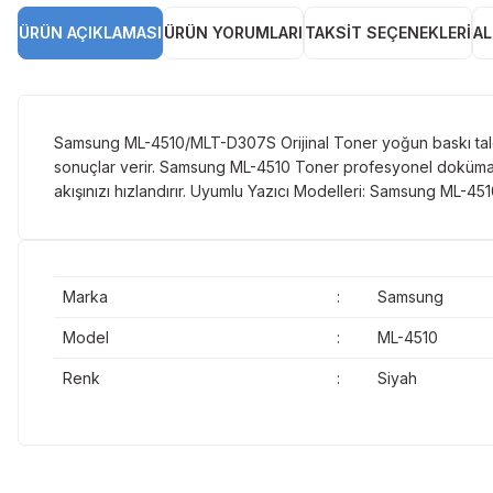
ÜRÜN AÇIKLAMASI
ÜRÜN YORUMLARI
TAKSIT SEÇENEKLERI
AL
Samsung ML-4510/MLT-D307S Orijinal Toner yoğun baskı talepl
sonuçlar verir. Samsung ML-4510 Toner profesyonel dokümanla
akışınızı hızlandırır. Uyumlu Yazıcı Modelleri: Samsun
Marka
:
Samsung
Model
:
ML-4510
Renk
:
Siyah