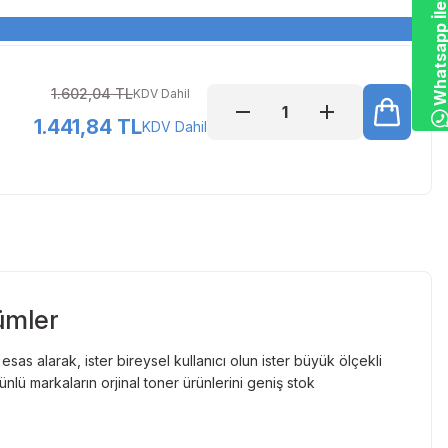
Whatsapp İletiş
1.602,04 TL
KDV Dahil
1.441,84 TL
KDV Dahil
ümler
as alarak, ister bireysel kullanıcı olun ister büyük ölçekli
lü markaların orjinal toner ürünlerini geniş stok