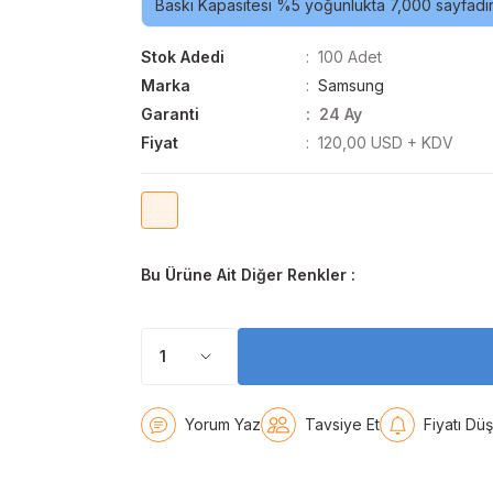
Baskı Kapasitesi %5 yoğunlukta 7,000 sayfadır
Stok Adedi
100 Adet
Marka
Samsung
Garanti
24 Ay
Fiyat
120,00 USD + KDV
Bu Ürüne Ait Diğer Renkler :
Yorum Yaz
Tavsiye Et
Fiyatı Dü