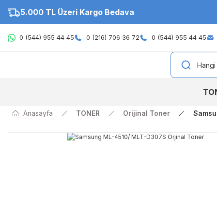
5.000 TL Üzeri Kargo Bedava
0 (544) 955 44 45
0 (216) 706 36 72
0 (544) 955 44 45
TO
Anasayfa
TONER
Orijinal Toner
Samsun