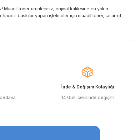
Muadil toner ürünlerimiz, orijinal kalitesine en yakın
hacimli baskılar yapan işletmeler için muadil toner, tasarruf
nde gelen markaların orjinal kartuş çözümlerini sizlere
cınızın ömrünü uzatıyoruz.
larla almanızı sağlarken, uzun ömürlü ve dayanıklı yapısıyla
ınızı ekonomik hale getirir.
İade & Değişim Kolaylığı
 bedava
14 Gün içerisinde değişim
ilen orjinal mürekkep ürünlerimiz, en doğru renk geçişlerini
msal kullanıcılar için uygun fiyatlı ve kaliteli baskılar elde