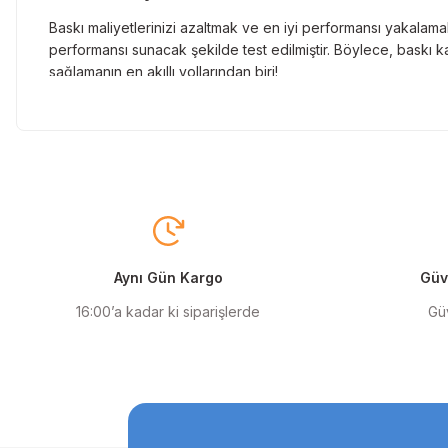
Baskı maliyetlerinizi azaltmak ve en iyi performansı yakalamak
performansı sunacak şekilde test edilmiştir. Böylece, baskı ka
sağlamanın en akıllı yollarından biri!
Orjinal Kartuşun Önemi
Baskı süreçlerinizde en yüksek verimliliği sağlamak için orji
sunarak, en doğru renk tonlarını ve keskin baskıları garanti 
Muadil Kartuş ile Ekonomik Çözümler
Maliyetleri düşürmek isteyen kullanıcılar için muadil kartuş s
yüksek verim sunar. Hem işletmeler hem de bireysel kullanıcıla
Aynı Gün Kargo
Güve
Orjinal Mürekkep ile Canlı Baskılar
16:00’a kadar ki siparişlerde
Güv
Baskı kalitenizi maksimuma çıkarmak için orjinal mürekkep kull
ve uzun ömürlü baskıları garanti eder. Keskin detaylar ve canl
Muadil Mürekkep ile Ekonomik Çözümler
Bütçenizi zorlamadan kaliteli baskılar almak istiyorsanız, mua
etmenin en akıllı yoludur. Uzun ömürlü ve stabil performansı sa