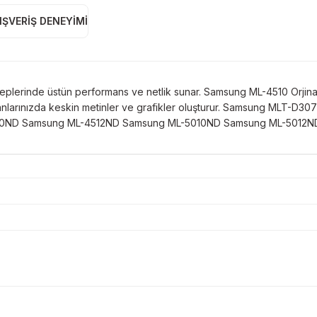
IŞVERIŞ DENEYIMI
erinde üstün performans ve netlik sunar. Samsung ML-4510 Orjinal To
rınızda keskin metinler ve grafikler oluşturur. Samsung MLT-D307S O
g ML-4510ND Samsung ML-4512ND Samsung ML-5010ND Samsung ML-50