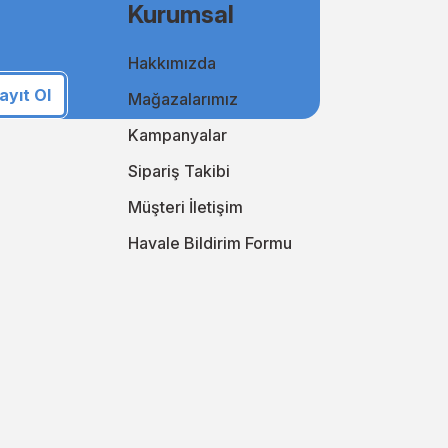
Kurumsal
Hakkımızda
i takip ederek online alışveriş deneyiminizi sürekli
an yanınızda!
ayıt Ol
Mağazalarımız
i keşfedin!
Kampanyalar
Sipariş Takibi
Müşteri İletişim
Havale Bildirim Formu