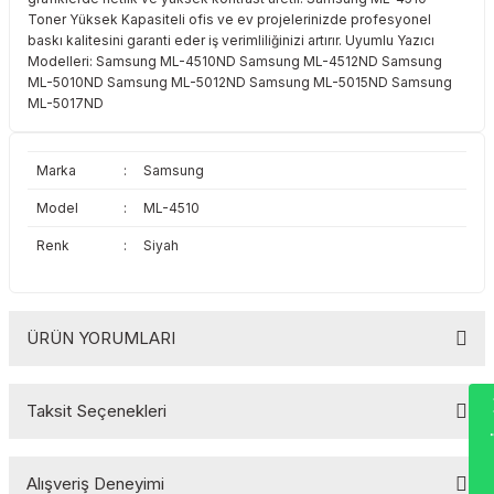
Toshiba
Triumph Adler
Toner Yüksek Kapasiteli ofis ve ev projelerinizde profesyonel
baskı kalitesini garanti eder iş verimliliğinizi artırır. Uyumlu Yazıcı
Modelleri: Samsung ML-4510ND Samsung ML-4512ND Samsung
Triumph Adler
Utax
ML-5010ND Samsung ML-5012ND Samsung ML-5015ND Samsung
ML-5017ND
Utax
Xerox
Marka
:
Samsung
Xerox
Model
:
ML-4510
Renk
:
Siyah
ÜRÜN YORUMLARI
Wha
Taksit Seçenekleri
Bu ürüne ilk yorumu siz yapın!
Alışveriş Deneyimi