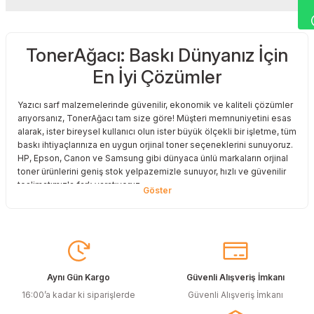
Yorum Yaz
TonerAğacı: Baskı Dünyanız İçin
Sitemize ilk yorumu siz yapın!
En İyi Çözümler
Deneyimini Paylaş
Yazıcı sarf malzemelerinde güvenilir, ekonomik ve kaliteli çözümler
arıyorsanız, TonerAğacı tam size göre! Müşteri memnuniyetini esas
alarak, ister bireysel kullanıcı olun ister büyük ölçekli bir işletme, tüm
baskı ihtiyaçlarınıza en uygun orjinal toner seçeneklerini sunuyoruz.
HP, Epson, Canon ve Samsung gibi dünyaca ünlü markaların orjinal
toner ürünlerini geniş stok yelpazemizle sunuyor, hızlı ve güvenilir
teslimatımızla fark yaratıyoruz.
Baskı Maliyetlerinizi Azaltın
Baskı maliyetlerinizi azaltmak ve en iyi performansı yakalamak mı
istiyorsunuz? O halde muadil toner çözümlerimize göz atmalısınız!
Muadil toner ürünlerimiz, orijinal kalitesine en yakın performansı
sunacak şekilde test edilmiştir. Böylece, baskı kalitenizden ödün
Aynı Gün Kargo
Güvenli Alışveriş İmkanı
vermeden bütçenizi koruyabilirsiniz. Özellikle büyük hacimli
16:00’a kadar ki siparişlerde
Güvenli Alışveriş İmkanı
baskılar yapan işletmeler için muadil toner, tasarruf sağlamanın en
akıllı yollarından biri!