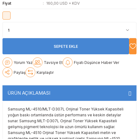
Fiyat
160,00 USD + KDV
Lexmark
Lexmark
Lexmark
Samsung
Toshiba
Toshiba
Oki
Oki
Oki
Xerox
Triumph Adler
Triumph Adler
Olivetti
Olivetti
Panasonic
Utax
Utax
SEPETE EKLE
Panasonic
Panasonic
Pantum
Xerox
Xerox
Yorum Yaz
Tavsiye Et
Fiyatı Düşünce Haber Ver
Pantum
Pantum
Samsung
Paylaş
Karşılaştır
Ricoh
Ricoh
Toshiba
ÜRÜN AÇIKLAMASI
Sagem
Samsung
Xerox
Samsung ML-4510/MLT-D307L Orijinal Toner Yüksek Kapasiteli
Samsung
Sharp
yoğun baskı ortamlarında üstün performans ve keskin detaylar
sunar. Samsung MLT-D307L Orjinal Toner Yüksek Kapasiteli
gelişmiş pigment teknolojisi ile uzun ömürlü kullanım sağlar.
Sharp
Toshiba
Samsung ML-4510 Orjinal Toner Yüksek Kapasiteli metin ve
grafiklerde netlik ve yüksek kontrast üretir. Samsung ML-4510