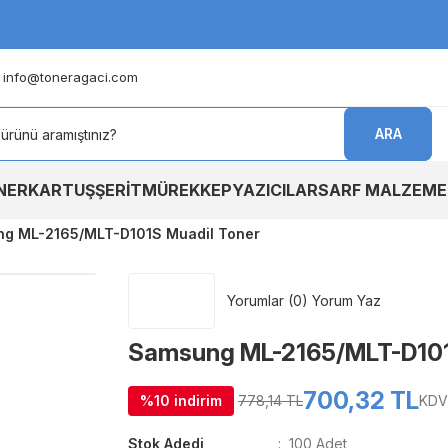
info@toneragaci.com
ARA
NER
KARTUŞ
ŞERİT
MÜREKKEP
YAZICILAR
SARF MALZEME
g ML-2165/MLT-D101S Muadil Toner
Yorumlar (0) Yorum Yaz
Samsung ML-2165/MLT-D101
700,32 TL
%10 indirim
778,14 TL
KDV 
Stok Adedi
100 Adet