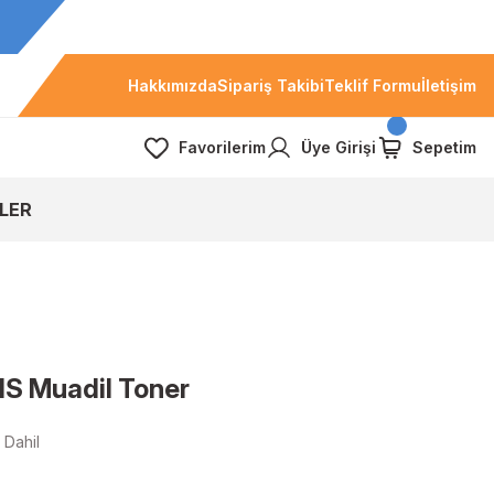
Hakkımızda
Sipariş Takibi
Teklif Formu
İletişim
Favorilerim
Üye Girişi
Sepetim
LER
S Muadil Toner
Dahil