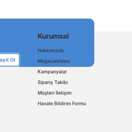
msal kullanıcılar için uygun fiyatlı ve kaliteli baskılar elde
Kurumsal
Hakkımızda
i takip ederek online alışveriş deneyiminizi sürekli
an yanınızda!
ayıt Ol
Mağazalarımız
i keşfedin!
Kampanyalar
Sipariş Takibi
Müşteri İletişim
Havale Bildirim Formu