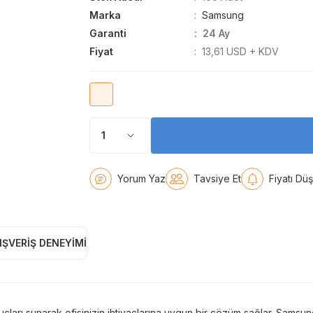
Marka
Samsung
Garanti
24 Ay
Fiyat
13,61 USD + KDV
Yorum Yaz
Tavsiye Et
Fiyatı Dü
IŞVERIŞ DENEYIMI
arı sunarak ofisinizin ihtiyaçlarına uygun bir çözüm sağlar. Samsung