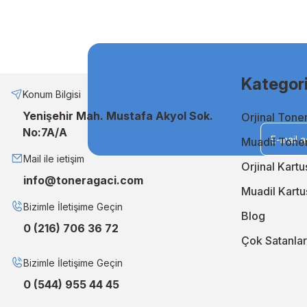
ve uzun ömürlü baskıları garanti eder. Keskin detaylar ve canl
Muadil Mürekkep ile Ekonomik Çözümler
Bütçenizi zorlamadan kaliteli baskılar almak istiyorsanız, mua
etmenin en akıllı yoludur. Uzun ömürlü ve stabil performansı sa
Kategori
Neden TonerAğacı?
Konum Bilgisi
Yenişehir Mah. Mustafa Akyol Sok.
Orjinal Tone
TonerAğacı, müşteri memnuniyeti odaklı hizmet anlayışıyla, b
No:7A/A
geliştiriyor, siparişlerinizi en kısa sürede kapınıza ulaştırıyo
Muadil Tone
En iyi orjinal ve muadil çözümler için TonerAğacı'nı ziyaret 
Mail ile ietişim
Orjinal Kartu
info@toneragaci.com
Muadil Kartu
Bizimle İletişime Geçin
Blog
0 (216) 706 36 72
Çok Satanlar
Bizimle İletişime Geçin
0 (544) 955 44 45