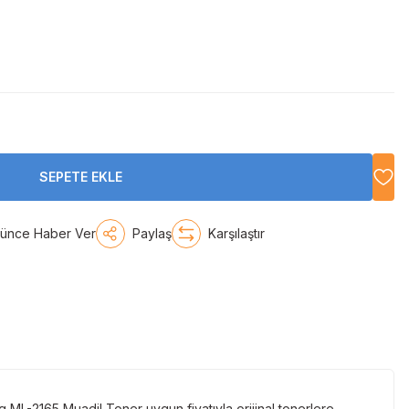
SEPETE EKLE
şünce Haber Ver
Paylaş
Karşılaştır
 ML-2165 Muadil Toner uygun fiyatıyla orijinal tonerlere