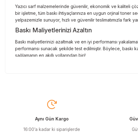
Yazıcı sarf malzemelerinde güvenilir, ekonomik ve kaliteli çöz
bir işletme, tüm baskı ihtiyaçlarınıza en uygun orjinal toner
yelpazemizle sunuyor, hızlı ve güvenilir teslimatımızla fark ya
Baskı Maliyetlerinizi Azaltın
Baskı maliyetlerinizi azaltmak ve en iyi performansı yakalamak
performansı sunacak şekilde test edilmiştir. Böylece, baskı ka
sağlamanın en akıllı yollarından biri!
Orjinal Kartuşun Önemi
Baskı süreçlerinizde en yüksek verimliliği sağlamak için orji
sunarak, en doğru renk tonlarını ve keskin baskıları garanti 
Muadil Kartuş ile Ekonomik Çözümler
Maliyetleri düşürmek isteyen kullanıcılar için muadil kartuş s
yüksek verim sunar. Hem işletmeler hem de bireysel kullanıcıla
Aynı Gün Kargo
Güve
Orjinal Mürekkep ile Canlı Baskılar
16:00’a kadar ki siparişlerde
Güv
Baskı kalitenizi maksimuma çıkarmak için orjinal mürekkep kull