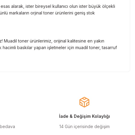
as alarak, ister bireysel kullanıcı olun ister büyük ölçekli
lü markaların orjinal toner ürünlerini geniş stok
Muadil toner ürünlerimiz, orijinal kalitesine en yakın
hacimli baskılar yapan işletmeler için muadil toner, tasarruf
nde gelen markaların orjinal kartuş çözümlerini sizlere
cınızın ömrünü uzatıyoruz.
larla almanızı sağlarken, uzun ömürlü ve dayanıklı yapısıyla
ınızı ekonomik hale getirir.
İade & Değişim Kolaylığı
 bedava
14 Gün içerisinde değişim
ilen orjinal mürekkep ürünlerimiz, en doğru renk geçişlerini