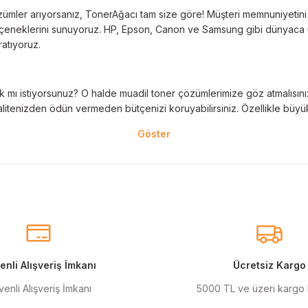
Deneyimini Paylaş
Yorum Yaz
ümler arıyorsanız, TonerAğacı tam size göre! Müşteri memnuniyetini es
 seçeneklerini sunuyoruz. HP, Epson, Canon ve Samsung gibi dünyaca ün
ratıyoruz.
 mı istiyorsunuz? O halde muadil toner çözümlerimize göz atmalısınız! 
litenizden ödün vermeden bütçenizi koruyabilirsiniz. Özellikle büyük 
nal kartuş kullanımı oldukça önemlidir. TonerAğacı, HP ve Epson gibi ö
eder. Her siparişinizde %100 uyumlu ve garantili ürünler sunarak, yazı
eçeneklerimiz de mevcuttur. Muadil kartuş, kaliteli baskıyı uygun fiyat
r için ideal çözümler sunan muadil kartuş ürünlerimiz, baskı ihtiyaçlar
nli Alışveriş İmkanı
Ücretsiz Kargo
enli Alışveriş İmkanı
5000 TL ve üzeri kargo
anmak şarttır! Canon ve Epson gibi markalar için özel olarak geliştir