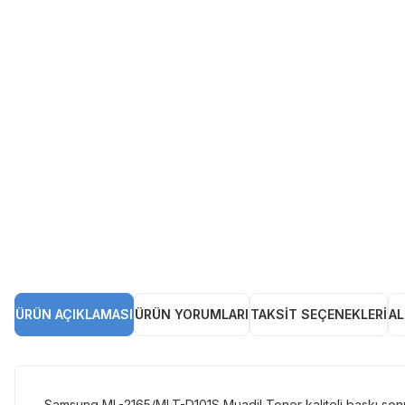
ÜRÜN AÇIKLAMASI
ÜRÜN YORUMLARI
TAKSIT SEÇENEKLERI
AL
Samsung ML-2165/MLT-D101S Muadil Toner kaliteli baskı sonuçl