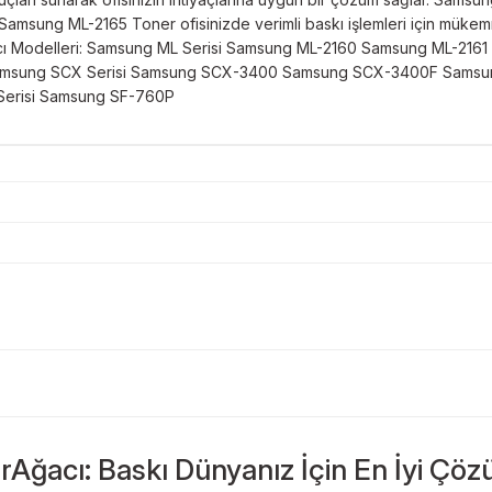
ar. Samsung ML-2165 Toner ofisinizde verimli baskı işlemleri için müke
Yazıcı Modelleri: Samsung ML Serisi Samsung ML-2160 Samsung ML
amsung SCX Serisi Samsung SCX-3400 Samsung SCX-3400F Sams
risi Samsung SF-760P
Bu ürüne ilk yorumu siz yapın!
Sitemize ilk yorumu siz yapın!
rAğacı: Baskı Dünyanız İçin En İyi Çöz