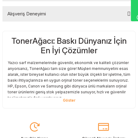
Alışveriş Deneyimi
Yorum Yaz
TonerAğacı: Baskı Dünyanız İçin
Sitemize ilk yorumu siz yapın!
En İyi Çözümler
Deneyimini Paylaş
Yazıcı sarf malzemelerinde güvenilir, ekonomik ve kaliteli çözümler
arıyorsanız, TonerAğacı tam size göre! Müşteri memnuniyetini esas
alarak, ister bireysel kullanıcı olun ister büyük ölçekli bir işletme, tüm
baskı ihtiyaçlarınıza en uygun orjinal toner seçeneklerini sunuyoruz.
HP, Epson, Canon ve Samsung gibi dünyaca ünlü markaların orjinal
toner ürünlerini geniş stok yelpazemizle sunuyor, hızlı ve güvenilir
teslimatımızla fark yaratıyoruz.
Baskı Maliyetlerinizi Azaltın
Baskı maliyetlerinizi azaltmak ve en iyi performansı yakalamak mı
istiyorsunuz? O halde muadil toner çözümlerimize göz atmalısınız!
Muadil toner ürünlerimiz, orijinal kalitesine en yakın performansı
sunacak şekilde test edilmiştir. Böylece, baskı kalitenizden ödün