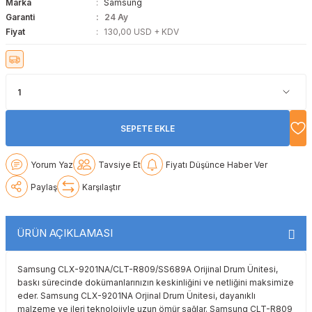
Marka
Samsung
Lexmark
Lexmark
Lexmark
Samsung
Toshiba
Toshiba
Garanti
24 Ay
Fiyat
130,00 USD + KDV
Oki
Oki
Oki
Xerox
Triumph Adler
Triumph Adler
Olivetti
Olivetti
Panasonic
Utax
Utax
Panasonic
Panasonic
Pantum
Xerox
Xerox
SEPETE EKLE
Pantum
Pantum
Samsung
Yorum Yaz
Tavsiye Et
Fiyatı Düşünce Haber Ver
Paylaş
Karşılaştır
Ricoh
Ricoh
Toshiba
Sagem
Samsung
Xerox
ÜRÜN AÇIKLAMASI
Samsung
Sharp
Samsung CLX-9201NA/CLT-R809/SS689A Orijinal Drum Ünitesi,
baskı sürecinde dokümanlarınızın keskinliğini ve netliğini maksimize
Sharp
Toshiba
eder. Samsung CLX-9201NA Orjinal Drum Ünitesi, dayanıklı
malzeme ve ileri teknolojiyle uzun ömür sağlar. Samsung CLT-R809