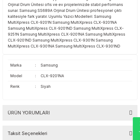
Orjinal Drum Ünitesi ofis ve ev projelerinizde stabil performans
Toshiba
Triumph Adler
sunar. Samsung SS689A Orjinal Drum Ünitesi profesyonel çıktı
kalitesiyle fark yaratır. Uyumlu Yazıcı Modelleri: Samsung
Triumph Adler
Utax
MultiXpress CLX-9201N Samsung MultiXpress CLX-9201NA
Samsung MultiXpress CLX-9201ND Samsung MultiXpress CLX-
9251N Samsung MultiXpress CLX-9201NA Samsung MultiXpress
Utax
Xerox
CLX-9201ND Samsung MultiXpress CLX-9301N Samsung
MultiXpress CLX-9301NA Samsung MultiXpress CLX-9301ND
Xerox
Marka
:
Samsung
Model
:
CLX-9201NA
Renk
:
Siyah
ÜRÜN YORUMLARI
Wha
Taksit Seçenekleri
Bu ürüne ilk yorumu siz yapın!