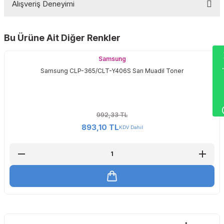
Alışveriş Deneyimi
Yorum Yaz
Bu Ürüne Ait Diğer Renkler
Sitemize ilk yorumu siz yapın!
Wha
Samsung
Samsung CLP-365/CLT-Y406S Sarı Muadil Toner
Deneyimini Paylaş
992,33 TL
893,10 TL
KDV Dahil