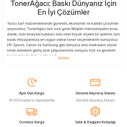
TonerAğacı: Baskı Dünyanız İçin
En İyi Çözümler
Yazıcı sarf malzemelerinde güvenilir, ekonomik ve kaliteli çözümler
arıyorsanız, TonerAğacı tam size göre! Müşteri memnuniyetini esas
alarak, ister bireysel kullanıcı olun ister büyük ölçekli bir işletme, tüm
baskı ihtiyaçlarınıza en uygun orjinal toner seçeneklerini sunuyoruz.
HP, Epson, Canon ve Samsung gibi dünyaca ünlü markaların orjinal
toner ürünlerini geniş stok yelpazemizle sunuyor, hızlı ve güvenilir
teslimatımızla fark yaratıyoruz.
Baskı Maliyetlerinizi Azaltın
Baskı maliyetlerinizi azaltmak ve en iyi performansı yakalamak mı
istiyorsunuz? O halde muadil toner çözümlerimize göz atmalısınız!
Muadil toner ürünlerimiz, orijinal kalitesine en yakın performansı
sunacak şekilde test edilmiştir. Böylece, baskı kalitenizden ödün
Aynı Gün Kargo
Güvenli Alışveriş İmkanı
vermeden bütçenizi koruyabilirsiniz. Özellikle büyük hacimli
16:00’a kadar ki siparişlerde
Güvenli Alışveriş İmkanı
baskılar yapan işletmeler için muadil toner, tasarruf sağlamanın en
akıllı yollarından biri!
Orjinal Kartuşun Önemi
Ücretsiz Kargo
İade & Değişim Kolaylığı
Baskı süreçlerinizde en yüksek verimliliği sağlamak için orjinal