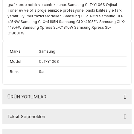
grafiklerde netlik ve canlılık sunar. Samsung CLT-Y406S Orjinal
Toshiba
Triumph Adler
Toner ev ve ofis projelerinizde profesyonel baskı kalitesiyle fark
yaratır. Uyumlu Yazıcı Modelleri: Samsung CLP-415N Samsung CLP-
Triumph Adler
Utax
415NW Samsung CLX-4195N Samsung CLX-4195FN Samsung CLX-
4195FW Samsung Xpress SL-C1810W Samsung Xpress SL-
C1860FW
Utax
Xerox
Xerox
Marka
:
Samsung
Model
:
CLT-Y406S
Renk
:
Sarı
ÜRÜN YORUMLARI
Taksit Seçenekleri
Bu ürüne ilk yorumu siz yapın!