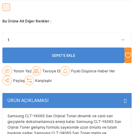
Lexmark
Lexmark
Lexmark
Samsung
Toshiba
Toshiba
Bu Ürüne Ait Diğer Renkler :
Oki
Oki
Oki
Xerox
Triumph Adler
Triumph Adler
Olivetti
Olivetti
Panasonic
Utax
Utax
Panasonic
Panasonic
Pantum
Xerox
Xerox
SEPETE EKLE
Pantum
Pantum
Samsung
Yorum Yaz
Tavsiye Et
Fiyatı Düşünce Haber Ver
Ricoh
Ricoh
Toshiba
Paylaş
Karşılaştır
Sagem
Samsung
Xerox
ÜRÜN AÇIKLAMASI
Samsung
Sharp
Samsung CLT-Y406S Sarı Orijinal Toner dinamik ve canlı sarı
geçişlerle dokümanlarınıza enerji katar. Samsung CLT-Y406S Sarı
Sharp
Toshiba
Orjinal Toner gelişmiş formülü sayesinde uzun ömürlü ve tutarlı
baskılar sağlar. Samsung CLT-Y406S Sarı Toner metin ve