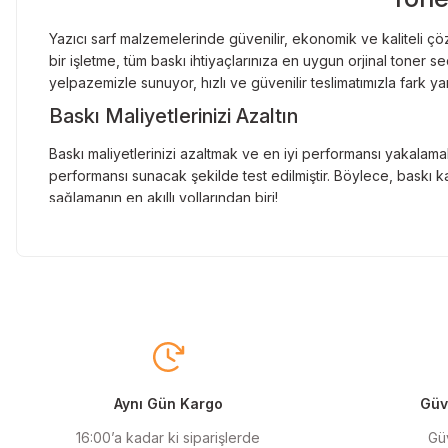
Yazıcı sarf malzemelerinde güvenilir, ekonomik ve kaliteli çöz
bir işletme, tüm baskı ihtiyaçlarınıza en uygun orjinal toner
yelpazemizle sunuyor, hızlı ve güvenilir teslimatımızla fark ya
Baskı Maliyetlerinizi Azaltın
Baskı maliyetlerinizi azaltmak ve en iyi performansı yakalamak
performansı sunacak şekilde test edilmiştir. Böylece, baskı ka
sağlamanın en akıllı yollarından biri!
Orjinal Kartuşun Önemi
Baskı süreçlerinizde en yüksek verimliliği sağlamak için orji
sunarak, en doğru renk tonlarını ve keskin baskıları garanti 
Muadil Kartuş ile Ekonomik Çözümler
Maliyetleri düşürmek isteyen kullanıcılar için muadil kartuş s
yüksek verim sunar. Hem işletmeler hem de bireysel kullanıcıla
Aynı Gün Kargo
Güve
Orjinal Mürekkep ile Canlı Baskılar
16:00’a kadar ki siparişlerde
Güv