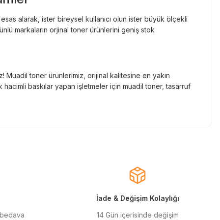
as alarak, ister bireysel kullanıcı olun ister büyük ölçekli
lü markaların orjinal toner ürünlerini geniş stok
Muadil toner ürünlerimiz, orijinal kalitesine en yakın
hacimli baskılar yapan işletmeler için muadil toner, tasarruf
nde gelen markaların orjinal kartuş çözümlerini sizlere
cınızın ömrünü uzatıyoruz.
larla almanızı sağlarken, uzun ömürlü ve dayanıklı yapısıyla
ınızı ekonomik hale getirir.
İade & Değişim Kolaylığı
 bedava
14 Gün içerisinde değişim