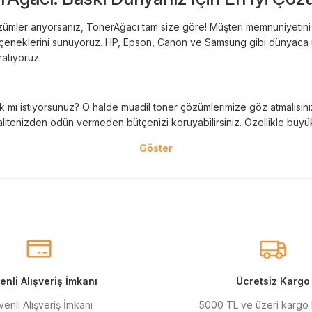
ümler arıyorsanız, TonerAğacı tam size göre! Müşteri memnuniyetini es
 seçeneklerini sunuyoruz. HP, Epson, Canon ve Samsung gibi dünyaca ün
ratıyoruz.
 mı istiyorsunuz? O halde muadil toner çözümlerimize göz atmalısınız! 
litenizden ödün vermeden bütçenizi koruyabilirsiniz. Özellikle büyük 
nal kartuş kullanımı oldukça önemlidir. TonerAğacı, HP ve Epson gibi ö
eder. Her siparişinizde %100 uyumlu ve garantili ürünler sunarak, yazı
eçeneklerimiz de mevcuttur. Muadil kartuş, kaliteli baskıyı uygun fiyat
r için ideal çözümler sunan muadil kartuş ürünlerimiz, baskı ihtiyaçlar
nli Alışveriş İmkanı
Ücretsiz Kargo
enli Alışveriş İmkanı
5000 TL ve üzeri kargo