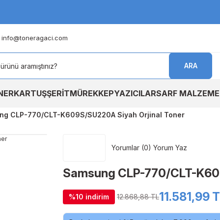
info@toneragaci.com
ARA
NER
KARTUŞ
ŞERİT
MÜREKKEP
YAZICILAR
SARF MALZEME
ng CLP-770/CLT-K609S/SU220A Siyah Orjinal Toner
Yorumlar (0) Yorum Yaz
Samsung CLP-770/CLT-K609
11.581,99 
%10 indirim
12.868,88 TL