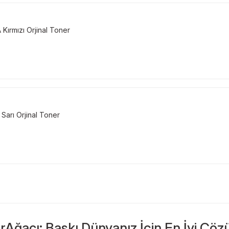
rmızı Orjinal Toner
rı Orjinal Toner
rAğacı: Baskı Dünyanız İçin En İyi Çöz