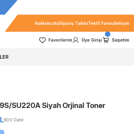
Hakkımızda
Sipariş Takibi
Teklif Formu
İletişim
Favorilerim
Üye Girişi
Sepetim
LER
S/SU220A Siyah Orjinal Toner
TL
KDV Dahil