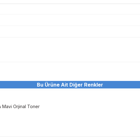
Bu Ürüne Ait Diğer Renkler
Bu ürüne ilk yorumu siz yapın!
Sitemize ilk yorumu siz yapın!
Deneyimini Paylaş
Yorum Yaz
avi Orjinal Toner