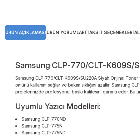
ÜRÜN AÇIKLAMASI
ÜRÜN YORUMLARI
TAKSIT SEÇENEKLERI
AL
Samsung CLP-770/CLT-K609S/SU2
Samsung CLP-770/CLT-K609S/SU220A Siyah Orijinal Toner yüks
ömürlü kullanım sağlar ve bakım sıklığını azaltır. Samsung C
projelerinizde profesyonel baskı kalitesini garanti eder. Bu ür
Uyumlu Yazıcı Modelleri:
Samsung CLP-770ND
Samsung CLP-775N
Samsung CLP-775ND