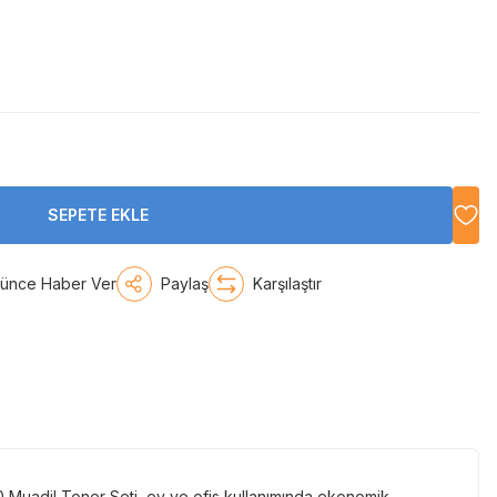
SEPETE EKLE
şünce Haber Ver
Paylaş
Karşılaştır
0 Muadil Toner Seti, ev ve ofis kullanımında ekonomik