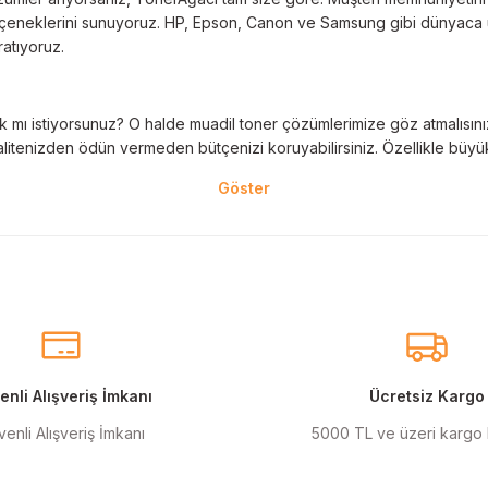
 seçeneklerini sunuyoruz. HP, Epson, Canon ve Samsung gibi dünyaca ün
ratıyoruz.
 mı istiyorsunuz? O halde muadil toner çözümlerimize göz atmalısınız! 
litenizden ödün vermeden bütçenizi koruyabilirsiniz. Özellikle büyük 
nal kartuş kullanımı oldukça önemlidir. TonerAğacı, HP ve Epson gibi ö
eder. Her siparişinizde %100 uyumlu ve garantili ürünler sunarak, yazı
eçeneklerimiz de mevcuttur. Muadil kartuş, kaliteli baskıyı uygun fiyat
r için ideal çözümler sunan muadil kartuş ürünlerimiz, baskı ihtiyaçlar
nli Alışveriş İmkanı
Ücretsiz Kargo
enli Alışveriş İmkanı
5000 TL ve üzeri kargo
anmak şarttır! Canon ve Epson gibi markalar için özel olarak geliştir
ı renkler için en iyi seçenekleri sunuyoruz.