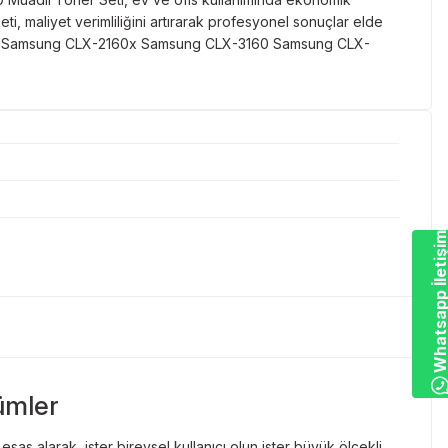
 maliyet verimliliğini artırarak profesyonel sonuçlar elde
0n Samsung CLX-2160x Samsung CLX-3160 Samsung CLX-
Whatsapp İletiş
ümler
as alarak, ister bireysel kullanıcı olun ister büyük ölçekli