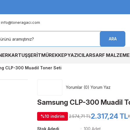
info@toneragaci.com
ARA
NER
KARTUŞ
ŞERİT
MÜREKKEP
YAZICILAR
SARF MALZEME
g CLP-300 Muadil Toner Seti
Yorumlar (0) Yorum Yaz
Samsung CLP-300 Muadil To
2.317,24 TL
%10 indirim
2.574,71 TL
Stok Adedi
100 Adet