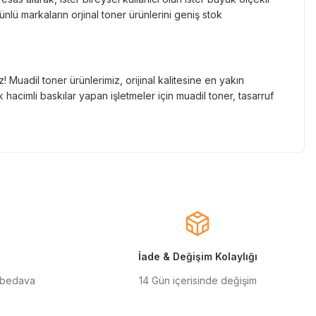
lü markaların orjinal toner ürünlerini geniş stok
Muadil toner ürünlerimiz, orijinal kalitesine en yakın
hacimli baskılar yapan işletmeler için muadil toner, tasarruf
nde gelen markaların orjinal kartuş çözümlerini sizlere
cınızın ömrünü uzatıyoruz.
larla almanızı sağlarken, uzun ömürlü ve dayanıklı yapısıyla
ınızı ekonomik hale getirir.
İade & Değişim Kolaylığı
 bedava
14 Gün içerisinde değişim
ilen orjinal mürekkep ürünlerimiz, en doğru renk geçişlerini