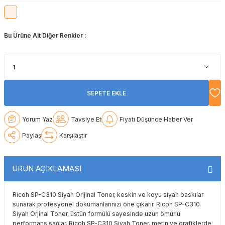
Lexmark
Lexmark
Lexmark
Samsung
Toshiba
Toshiba
Bu Ürüne Ait Diğer Renkler :
Oki
Oki
Oki
Xerox
Triumph Adler
Triumph Adler
Olivetti
Olivetti
Panasonic
Utax
Utax
Panasonic
Panasonic
Pantum
Xerox
Xerox
SEPETE EKLE
Pantum
Pantum
Samsung
Yorum Yaz
Tavsiye Et
Fiyatı Düşünce Haber Ver
Ricoh
Ricoh
Toshiba
Paylaş
Karşılaştır
Sagem
Samsung
Xerox
ÜRÜN AÇIKLAMASI
Samsung
Sharp
Ricoh SP-C310 Siyah Orijinal Toner, keskin ve koyu siyah baskılar
sunarak profesyonel dokümanlarınızı öne çıkarır. Ricoh SP-C310
Sharp
Toshiba
Siyah Orjinal Toner, üstün formülü sayesinde uzun ömürlü
performans sağlar. Ricoh SP-C310 Siyah Toner, metin ve grafiklerde