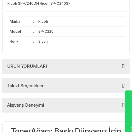
Ricoh SP-C240DN Ricoh SP-C240SF
Toshiba
Triumph Adler
Triumph Adler
Utax
Marka
:
Ricoh
Model
:
SP-C220
Utax
Xerox
Renk
:
Siyah
Xerox
ÜRÜN YORUMLARI
Taksit Seçenekleri
Bu ürüne ilk yorumu siz yapın!
Wha
Alışveriş Deneyimi
Yorum Yaz
TonerAğacı: Baskı Dünyanız İçin
Sitemize ilk yorumu siz yapın!