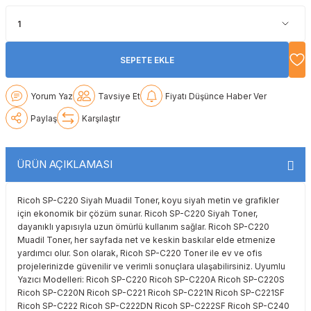
Lexmark
Lexmark
Lexmark
Samsung
Toshiba
Toshiba
Oki
Oki
Oki
Xerox
Triumph Adler
Triumph Adler
SEPETE EKLE
Olivetti
Olivetti
Panasonic
Utax
Utax
Yorum Yaz
Tavsiye Et
Fiyatı Düşünce Haber Ver
Paylaş
Karşılaştır
Panasonic
Panasonic
Pantum
Xerox
Xerox
Pantum
Pantum
Samsung
ÜRÜN AÇIKLAMASI
Ricoh
Ricoh
Toshiba
Ricoh SP-C220 Siyah Muadil Toner, koyu siyah metin ve grafikler
için ekonomik bir çözüm sunar. Ricoh SP-C220 Siyah Toner,
Sagem
Samsung
Xerox
dayanıklı yapısıyla uzun ömürlü kullanım sağlar. Ricoh SP-C220
Muadil Toner, her sayfada net ve keskin baskılar elde etmenize
yardımcı olur. Son olarak, Ricoh SP-C220 Toner ile ev ve ofis
Samsung
Sharp
projelerinizde güvenilir ve verimli sonuçlara ulaşabilirsiniz. Uyumlu
Yazıcı Modelleri: Ricoh SP-C220 Ricoh SP-C220A Ricoh SP-C220S
Sharp
Toshiba
Ricoh SP-C220N Ricoh SP-C221 Ricoh SP-C221N Ricoh SP-C221SF
Ricoh SP-C222 Ricoh SP-C222DN Ricoh SP-C222SF Ricoh SP-C240