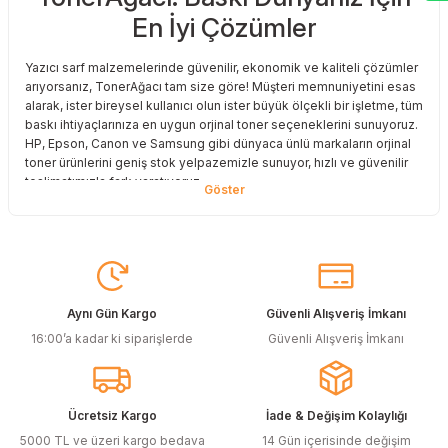
En İyi Çözümler
Deneyimini Paylaş
Yazıcı sarf malzemelerinde güvenilir, ekonomik ve kaliteli çözümler
arıyorsanız, TonerAğacı tam size göre! Müşteri memnuniyetini esas
alarak, ister bireysel kullanıcı olun ister büyük ölçekli bir işletme, tüm
baskı ihtiyaçlarınıza en uygun orjinal toner seçeneklerini sunuyoruz.
HP, Epson, Canon ve Samsung gibi dünyaca ünlü markaların orjinal
toner ürünlerini geniş stok yelpazemizle sunuyor, hızlı ve güvenilir
teslimatımızla fark yaratıyoruz.
Baskı Maliyetlerinizi Azaltın
Baskı maliyetlerinizi azaltmak ve en iyi performansı yakalamak mı
istiyorsunuz? O halde muadil toner çözümlerimize göz atmalısınız!
Muadil toner ürünlerimiz, orijinal kalitesine en yakın performansı
sunacak şekilde test edilmiştir. Böylece, baskı kalitenizden ödün
Aynı Gün Kargo
Güvenli Alışveriş İmkanı
vermeden bütçenizi koruyabilirsiniz. Özellikle büyük hacimli
16:00’a kadar ki siparişlerde
Güvenli Alışveriş İmkanı
baskılar yapan işletmeler için muadil toner, tasarruf sağlamanın en
akıllı yollarından biri!
Orjinal Kartuşun Önemi
Ücretsiz Kargo
İade & Değişim Kolaylığı
Baskı süreçlerinizde en yüksek verimliliği sağlamak için orjinal
5000 TL ve üzeri kargo bedava
14 Gün içerisinde değişim