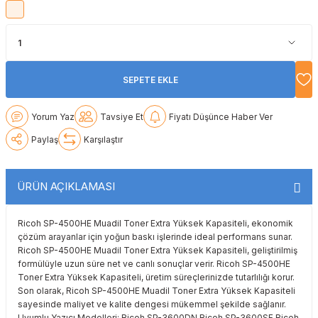
Lexmark
Lexmark
Lexmark
Samsung
Toshiba
Toshiba
Oki
Oki
Oki
Xerox
Triumph Adler
Triumph Adler
SEPETE EKLE
Olivetti
Olivetti
Panasonic
Utax
Utax
Yorum Yaz
Tavsiye Et
Fiyatı Düşünce Haber Ver
Panasonic
Panasonic
Pantum
Xerox
Xerox
Paylaş
Karşılaştır
Pantum
Pantum
Samsung
ÜRÜN AÇIKLAMASI
Ricoh
Ricoh
Toshiba
Ricoh SP-4500HE Muadil Toner Extra Yüksek Kapasiteli, ekonomik
Sagem
Samsung
Xerox
çözüm arayanlar için yoğun baskı işlerinde ideal performans sunar.
Ricoh SP-4500HE Muadil Toner Extra Yüksek Kapasiteli, geliştirilmiş
Samsung
Sharp
formülüyle uzun süre net ve canlı sonuçlar verir. Ricoh SP-4500HE
Toner Extra Yüksek Kapasiteli, üretim süreçlerinizde tutarlılığı korur.
Son olarak, Ricoh SP-4500HE Muadil Toner Extra Yüksek Kapasiteli
Sharp
Toshiba
sayesinde maliyet ve kalite dengesi mükemmel şekilde sağlanır.
Uyumlu Yazıcı Modelleri: Ricoh SP-3600DN Ricoh SP-3600SF Ricoh