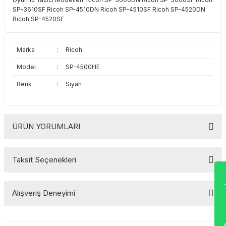
Toshiba
Triumph Adler
SP-3610SF Ricoh SP-4510DN Ricoh SP-4510SF Ricoh SP-4520DN
Ricoh SP-4520SF
Triumph Adler
Utax
Marka
:
Ricoh
Utax
Xerox
Model
:
SP-4500HE
Xerox
Renk
:
Siyah
ÜRÜN YORUMLARI
Taksit Seçenekleri
Wha
Bu ürüne ilk yorumu siz yapın!
Alışveriş Deneyimi
Yorum Yaz