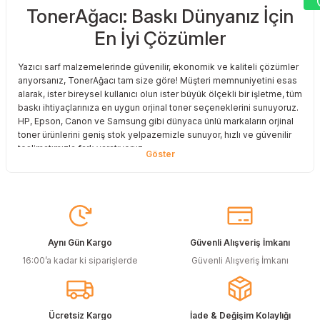
TonerAğacı: Baskı Dünyanız İçin
Sitemize ilk yorumu siz yapın!
En İyi Çözümler
Deneyimini Paylaş
Yazıcı sarf malzemelerinde güvenilir, ekonomik ve kaliteli çözümler
arıyorsanız, TonerAğacı tam size göre! Müşteri memnuniyetini esas
alarak, ister bireysel kullanıcı olun ister büyük ölçekli bir işletme, tüm
baskı ihtiyaçlarınıza en uygun orjinal toner seçeneklerini sunuyoruz.
HP, Epson, Canon ve Samsung gibi dünyaca ünlü markaların orjinal
toner ürünlerini geniş stok yelpazemizle sunuyor, hızlı ve güvenilir
teslimatımızla fark yaratıyoruz.
Baskı Maliyetlerinizi Azaltın
Baskı maliyetlerinizi azaltmak ve en iyi performansı yakalamak mı
istiyorsunuz? O halde muadil toner çözümlerimize göz atmalısınız!
Muadil toner ürünlerimiz, orijinal kalitesine en yakın performansı
sunacak şekilde test edilmiştir. Böylece, baskı kalitenizden ödün
Aynı Gün Kargo
Güvenli Alışveriş İmkanı
vermeden bütçenizi koruyabilirsiniz. Özellikle büyük hacimli
16:00’a kadar ki siparişlerde
Güvenli Alışveriş İmkanı
baskılar yapan işletmeler için muadil toner, tasarruf sağlamanın en
akıllı yollarından biri!
Orjinal Kartuşun Önemi
Ücretsiz Kargo
İade & Değişim Kolaylığı