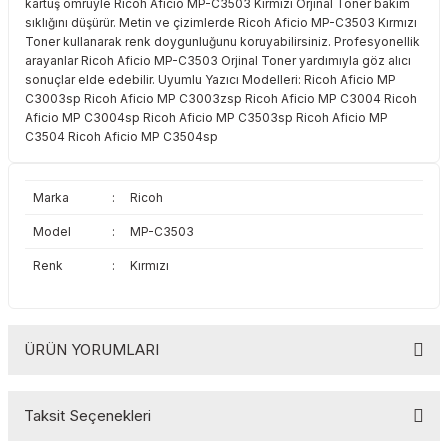
kartuş ömrüyle Ricoh Aficio MP-C3503 Kırmızı Orjinal Toner bakım
Toshiba
Triumph Adler
sıklığını düşürür. Metin ve çizimlerde Ricoh Aficio MP-C3503 Kırmızı
Toner kullanarak renk doygunluğunu koruyabilirsiniz. Profesyonellik
arayanlar Ricoh Aficio MP-C3503 Orjinal Toner yardımıyla göz alıcı
Triumph Adler
Utax
sonuçlar elde edebilir. Uyumlu Yazıcı Modelleri: Ricoh Aficio MP
C3003sp Ricoh Aficio MP C3003zsp Ricoh Aficio MP C3004 Ricoh
Utax
Xerox
Aficio MP C3004sp Ricoh Aficio MP C3503sp Ricoh Aficio MP
C3504 Ricoh Aficio MP C3504sp
Xerox
Marka
:
Ricoh
Model
:
MP-C3503
Renk
:
Kırmızı
ÜRÜN YORUMLARI
Taksit Seçenekleri
Bu ürüne ilk yorumu siz yapın!