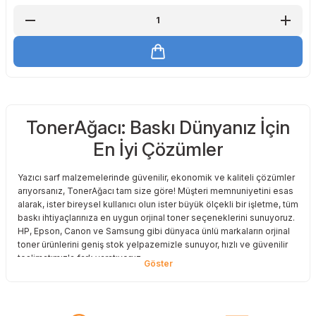
TonerAğacı: Baskı Dünyanız İçin
En İyi Çözümler
Yazıcı sarf malzemelerinde güvenilir, ekonomik ve kaliteli çözümler
arıyorsanız, TonerAğacı tam size göre! Müşteri memnuniyetini esas
alarak, ister bireysel kullanıcı olun ister büyük ölçekli bir işletme, tüm
baskı ihtiyaçlarınıza en uygun orjinal toner seçeneklerini sunuyoruz.
HP, Epson, Canon ve Samsung gibi dünyaca ünlü markaların orjinal
toner ürünlerini geniş stok yelpazemizle sunuyor, hızlı ve güvenilir
teslimatımızla fark yaratıyoruz.
Baskı Maliyetlerinizi Azaltın
Baskı maliyetlerinizi azaltmak ve en iyi performansı yakalamak mı