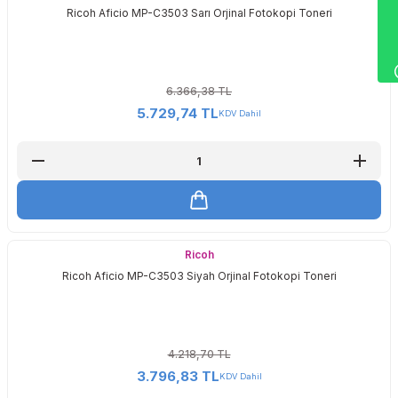
Wha
Ricoh Aficio MP-C3503 Sarı Orjinal Fotokopi Toneri
6.366,38 TL
5.729,74 TL
KDV Dahil
Ricoh
Ricoh Aficio MP-C3503 Siyah Orjinal Fotokopi Toneri
4.218,70 TL
3.796,83 TL
KDV Dahil