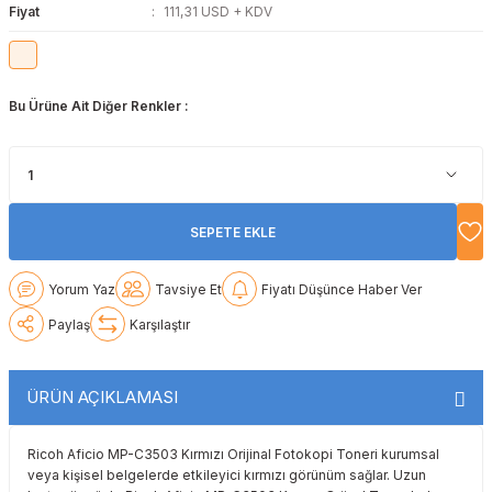
Fiyat
111,31 USD + KDV
Lexmark
Lexmark
Lexmark
Samsung
Toshiba
Toshiba
Oki
Oki
Oki
Xerox
Triumph Adler
Triumph Adler
Bu Ürüne Ait Diğer Renkler :
Olivetti
Olivetti
Panasonic
Utax
Utax
Panasonic
Panasonic
Pantum
Xerox
Xerox
SEPETE EKLE
Pantum
Pantum
Samsung
Yorum Yaz
Tavsiye Et
Fiyatı Düşünce Haber Ver
Ricoh
Ricoh
Toshiba
Paylaş
Karşılaştır
Sagem
Samsung
Xerox
ÜRÜN AÇIKLAMASI
Samsung
Sharp
Ricoh Aficio MP-C3503 Kırmızı Orijinal Fotokopi Toneri kurumsal
Sharp
Toshiba
veya kişisel belgelerde etkileyici kırmızı görünüm sağlar. Uzun