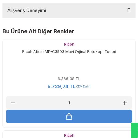
Alışveriş Deneyimi
Yorum Yaz
Bu Ürüne Ait Diğer Renkler
Sitemize ilk yorumu siz yapın!
Ricoh
Ricoh Aficio MP-C3503 Mavi Orjinal Fotokopi Toneri
Deneyimini Paylaş
6.366,38 TL
5.729,74 TL
KDV Dahil
Ricoh