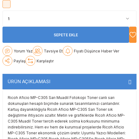
Lexmark
Lexmark
Lexmark
Samsung
Toshiba
Toshiba
Oki
Oki
Oki
Xerox
Triumph Adler
Triumph Adler
SEPETE EKLE
Olivetti
Olivetti
Panasonic
Utax
Utax
Yorum Yaz
Tavsiye Et
Fiyatı Düşünce Haber Ver
Panasonic
Panasonic
Pantum
Xerox
Xerox
Paylaş
Karşılaştır
Pantum
Pantum
Samsung
ÜRÜN AÇIKLAMASI
Ricoh
Ricoh
Toshiba
Ricoh Aficio MP-C305 Sarı Muadil Fotokopi Toner canlı sarı
Sagem
Samsung
Xerox
dokunuşları hesaplı biçimde sunarak tasarımlarınızı canlandırır.
Kartuş dayanıklılığıyla Ricoh Aficio MP-C305 Sarı Toner sık
Samsung
Sharp
değiştirme ihtiyacını azaltır. Metin ve grafiklerde Ricoh Aficio MP-
C305 Muadil Toner tercih ederek solma korkusunu minimuma
indirebilirsiniz. Hem ev hem de kurumsal projelerde Ricoh Aficio
Sharp
Toshiba
MP-C305 Toner ekonomik çözüm üretir. Uyumlu Yazıcı Modelleri:
Ricoh Aficio MP-C305 Ricoh Aficio MP-C305Sp Ricoh Aficio MP-