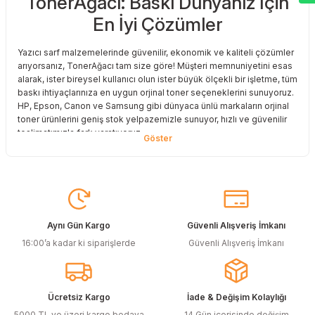
TonerAğacı: Baskı Dünyanız İçin
En İyi Çözümler
Deneyimini Paylaş
Yazıcı sarf malzemelerinde güvenilir, ekonomik ve kaliteli çözümler
arıyorsanız, TonerAğacı tam size göre! Müşteri memnuniyetini esas
alarak, ister bireysel kullanıcı olun ister büyük ölçekli bir işletme, tüm
baskı ihtiyaçlarınıza en uygun orjinal toner seçeneklerini sunuyoruz.
HP, Epson, Canon ve Samsung gibi dünyaca ünlü markaların orjinal
toner ürünlerini geniş stok yelpazemizle sunuyor, hızlı ve güvenilir
teslimatımızla fark yaratıyoruz.
Baskı Maliyetlerinizi Azaltın
Baskı maliyetlerinizi azaltmak ve en iyi performansı yakalamak mı
istiyorsunuz? O halde muadil toner çözümlerimize göz atmalısınız!
Muadil toner ürünlerimiz, orijinal kalitesine en yakın performansı
sunacak şekilde test edilmiştir. Böylece, baskı kalitenizden ödün
Aynı Gün Kargo
Güvenli Alışveriş İmkanı
vermeden bütçenizi koruyabilirsiniz. Özellikle büyük hacimli
16:00’a kadar ki siparişlerde
Güvenli Alışveriş İmkanı
baskılar yapan işletmeler için muadil toner, tasarruf sağlamanın en
akıllı yollarından biri!
Orjinal Kartuşun Önemi
Ücretsiz Kargo
İade & Değişim Kolaylığı
Baskı süreçlerinizde en yüksek verimliliği sağlamak için orjinal
5000 TL ve üzeri kargo bedava
14 Gün içerisinde değişim