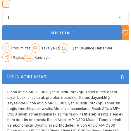
Lexmark
Lexmark
Lexmark
Samsung
Toshiba
Toshiba
Oki
Oki
Oki
Xerox
Triumph Adler
Triumph Adler
SEPETE EKLE
Olivetti
Olivetti
Panasonic
Utax
Utax
Yorum Yaz
Tavsiye Et
Fiyatı Düşünce Haber Ver
Panasonic
Panasonic
Pantum
Xerox
Xerox
Paylaş
Karşılaştır
Pantum
Pantum
Samsung
ÜRÜN AÇIKLAMASI
Ricoh
Ricoh
Toshiba
Ricoh Aficio MP-C300 Siyah Muadil Fotokopi Toner bütçe dostu
Sagem
Samsung
Xerox
siyah baskılar sunarak projeleri destekler. Kartuş dayanıklılığı
sayesinde Ricoh Aficio MP-C300 Siyah Muadil Fotokopi Toner sık
Samsung
Sharp
değiştirme ihtiyacını azaltır. Metin ve tasarımlarda Ricoh Aficio MP-
C300 Siyah Toner kullanarak solma riskini hafifletebilirsiniz. Hem ev
hem de ofis ortamında Ricoh Aficio MP-C300 Muadil Toner verimli
Sharp
Toshiba
ve ekonomiktir. Uyumlu Yazıcı Modelleri: Ricoh Aficio MP-C300
Ricoh Aficio MP-C300Sr Ricoh Aficio MP-C300ht Ricoh Aficio MP-