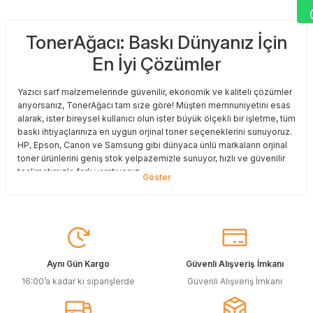
TonerAğacı: Baskı Dünyanız İçin
Sitemize ilk yorumu siz yapın!
En İyi Çözümler
Deneyimini Paylaş
Yazıcı sarf malzemelerinde güvenilir, ekonomik ve kaliteli çözümler
arıyorsanız, TonerAğacı tam size göre! Müşteri memnuniyetini esas
alarak, ister bireysel kullanıcı olun ister büyük ölçekli bir işletme, tüm
baskı ihtiyaçlarınıza en uygun orjinal toner seçeneklerini sunuyoruz.
HP, Epson, Canon ve Samsung gibi dünyaca ünlü markaların orjinal
toner ürünlerini geniş stok yelpazemizle sunuyor, hızlı ve güvenilir
teslimatımızla fark yaratıyoruz.
Baskı Maliyetlerinizi Azaltın
Baskı maliyetlerinizi azaltmak ve en iyi performansı yakalamak mı
istiyorsunuz? O halde muadil toner çözümlerimize göz atmalısınız!
Muadil toner ürünlerimiz, orijinal kalitesine en yakın performansı
sunacak şekilde test edilmiştir. Böylece, baskı kalitenizden ödün
Aynı Gün Kargo
Güvenli Alışveriş İmkanı
vermeden bütçenizi koruyabilirsiniz. Özellikle büyük hacimli
16:00’a kadar ki siparişlerde
Güvenli Alışveriş İmkanı
baskılar yapan işletmeler için muadil toner, tasarruf sağlamanın en
akıllı yollarından biri!