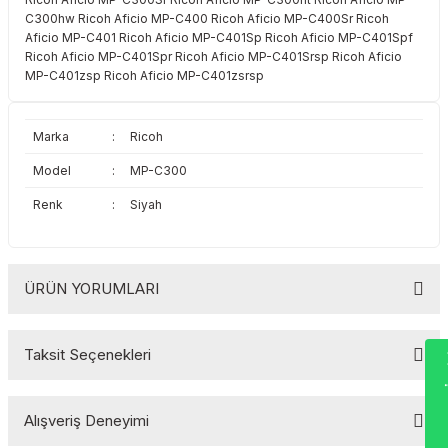
Toshiba
Triumph Adler
C300hw Ricoh Aficio MP-C400 Ricoh Aficio MP-C400Sr Ricoh
Aficio MP-C401 Ricoh Aficio MP-C401Sp Ricoh Aficio MP-C401Spf
Ricoh Aficio MP-C401Spr Ricoh Aficio MP-C401Srsp Ricoh Aficio
Triumph Adler
Utax
MP-C401zsp Ricoh Aficio MP-C401zsrsp
Utax
Xerox
Marka
:
Ricoh
Xerox
Model
:
MP-C300
Renk
:
Siyah
ÜRÜN YORUMLARI
Wha
Taksit Seçenekleri
Bu ürüne ilk yorumu siz yapın!
Alışveriş Deneyimi
Yorum Yaz