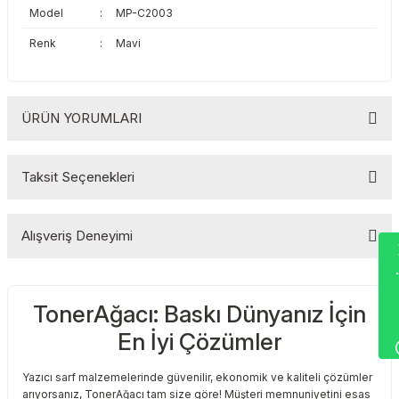
Model
:
MP-C2003
Toshiba
Triumph Adler
Renk
:
Mavi
Triumph Adler
Utax
Utax
Xerox
ÜRÜN YORUMLARI
Xerox
Taksit Seçenekleri
Bu ürüne ilk yorumu siz yapın!
Alışveriş Deneyimi
Wha
Yorum Yaz
TonerAğacı: Baskı Dünyanız İçin
Sitemize ilk yorumu siz yapın!
En İyi Çözümler
Deneyimini Paylaş
Yazıcı sarf malzemelerinde güvenilir, ekonomik ve kaliteli çözümler
arıyorsanız, TonerAğacı tam size göre! Müşteri memnuniyetini esas