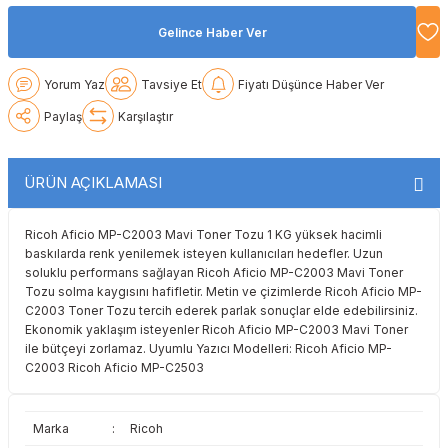
Lexmark
Lexmark
Lexmark
Samsung
Toshiba
Toshiba
Gelince Haber Ver
Oki
Oki
Oki
Xerox
Triumph Adler
Triumph Adler
Yorum Yaz
Tavsiye Et
Fiyatı Düşünce Haber Ver
Paylaş
Karşılaştır
Olivetti
Olivetti
Panasonic
Utax
Utax
Panasonic
Panasonic
Pantum
Xerox
Xerox
ÜRÜN AÇIKLAMASI
Pantum
Pantum
Samsung
Ricoh Aficio MP-C2003 Mavi Toner Tozu 1 KG yüksek hacimli
baskılarda renk yenilemek isteyen kullanıcıları hedefler. Uzun
Ricoh
Ricoh
Toshiba
soluklu performans sağlayan Ricoh Aficio MP-C2003 Mavi Toner
Tozu solma kaygısını hafifletir. Metin ve çizimlerde Ricoh Aficio MP-
C2003 Toner Tozu tercih ederek parlak sonuçlar elde edebilirsiniz.
Sagem
Samsung
Xerox
Ekonomik yaklaşım isteyenler Ricoh Aficio MP-C2003 Mavi Toner
ile bütçeyi zorlamaz. Uyumlu Yazıcı Modelleri: Ricoh Aficio MP-
Samsung
Sharp
C2003 Ricoh Aficio MP-C2503
Sharp
Toshiba
Marka
:
Ricoh