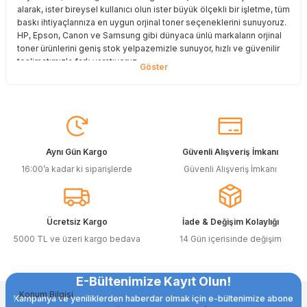
alarak, ister bireysel kullanıcı olun ister büyük ölçekli bir işletme, tüm
baskı ihtiyaçlarınıza en uygun orjinal toner seçeneklerini sunuyoruz.
HP, Epson, Canon ve Samsung gibi dünyaca ünlü markaların orjinal
toner ürünlerini geniş stok yelpazemizle sunuyor, hızlı ve güvenilir
teslimatımızla fark yaratıyoruz.
Baskı Maliyetlerinizi Azaltın
Baskı maliyetlerinizi azaltmak ve en iyi performansı yakalamak mı
istiyorsunuz? O halde muadil toner çözümlerimize göz atmalısınız!
Muadil toner ürünlerimiz, orijinal kalitesine en yakın performansı
sunacak şekilde test edilmiştir. Böylece, baskı kalitenizden ödün
Aynı Gün Kargo
Güvenli Alışveriş İmkanı
vermeden bütçenizi koruyabilirsiniz. Özellikle büyük hacimli
16:00’a kadar ki siparişlerde
Güvenli Alışveriş İmkanı
baskılar yapan işletmeler için muadil toner, tasarruf sağlamanın en
akıllı yollarından biri!
Orjinal Kartuşun Önemi
Ücretsiz Kargo
İade & Değişim Kolaylığı
Baskı süreçlerinizde en yüksek verimliliği sağlamak için orjinal
5000 TL ve üzeri kargo bedava
14 Gün içerisinde değişim
kartuş kullanımı oldukça önemlidir. TonerAğacı, HP ve Epson gibi
önde gelen markaların orjinal kartuş çözümlerini sizlere sunarak, en
doğru renk tonlarını ve keskin baskıları garanti eder. Her
E-Bültenimize Kayıt Olun!
siparişinizde %100 uyumlu ve garantili ürünler sunarak, yazıcınızın
Konum Bilgisi
ömrünü uzatıyoruz.
Kampanya ve yeniliklerden haberdar olmak için e-bültenimize abone