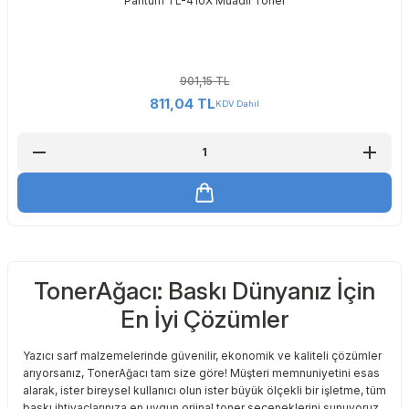
Pantum TL-410X Muadil Toner
901,15 TL
811,04 TL
KDV Dahil
TonerAğacı: Baskı Dünyanız İçin
En İyi Çözümler
Yazıcı sarf malzemelerinde güvenilir, ekonomik ve kaliteli çözümler
arıyorsanız, TonerAğacı tam size göre! Müşteri memnuniyetini esas
alarak, ister bireysel kullanıcı olun ister büyük ölçekli bir işletme, tüm
baskı ihtiyaçlarınıza en uygun orjinal toner seçeneklerini sunuyoruz.