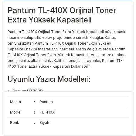
Toshiba
Triumph Adler
Pantum TL-410X Orijinal Toner
Extra Yüksek Kapasiteli
Triumph Adler
Utax
Pantum TL-410X Orijinal Toner Extra Yüksek Kapasiteli büyük baskı
Utax
Xerox
hacmine sahip ofis ve ev projelerinde süreklilik sağlar. Kartuş
ömrünü uzatan Pantum TL-410X Orjinal Toner Extra Yüksek
Kapasiteli bakım masraflarını hafifletir. Metin ve çizimlerde Pantum
Xerox
TL-410X Orjinal Toner Extra Yüksek Kapasiteli tercih ederek solma
endişesini azaltabilirsiniz. Kaliteli sonuçlar isteyenler, Pantum TL-
410X Toner Extra Yüksek Kapasiteli kullanabilir.
Uyumlu Yazıcı Modelleri:
Pantum M6700D
Pantum M6700DW
Marka
:
Pantum
Pantum M6800FDW
Pantum M6802FDW
Model
:
TL-410X
Pantum M7100DN
Pantum M7100DW
Renk
:
Siyah
Pantum M7200FD
Pantum M7200FDN