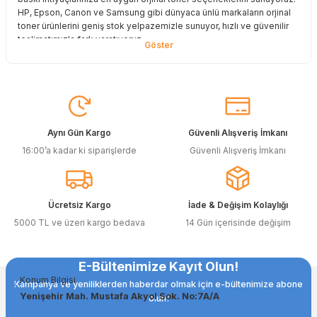
HP, Epson, Canon ve Samsung gibi dünyaca ünlü markaların orjinal
toner ürünlerini geniş stok yelpazemizle sunuyor, hızlı ve güvenilir
teslimatımızla fark yaratıyoruz.
Baskı Maliyetlerinizi Azaltın
Baskı maliyetlerinizi azaltmak ve en iyi performansı yakalamak mı
istiyorsunuz? O halde muadil toner çözümlerimize göz atmalısınız!
Muadil toner ürünlerimiz, orijinal kalitesine en yakın performansı
sunacak şekilde test edilmiştir. Böylece, baskı kalitenizden ödün
Aynı Gün Kargo
Güvenli Alışveriş İmkanı
vermeden bütçenizi koruyabilirsiniz. Özellikle büyük hacimli
16:00’a kadar ki siparişlerde
Güvenli Alışveriş İmkanı
baskılar yapan işletmeler için muadil toner, tasarruf sağlamanın en
akıllı yollarından biri!
Orjinal Kartuşun Önemi
Ücretsiz Kargo
İade & Değişim Kolaylığı
Baskı süreçlerinizde en yüksek verimliliği sağlamak için orjinal
5000 TL ve üzeri kargo bedava
14 Gün içerisinde değişim
kartuş kullanımı oldukça önemlidir. TonerAğacı, HP ve Epson gibi
önde gelen markaların orjinal kartuş çözümlerini sizlere sunarak, en
doğru renk tonlarını ve keskin baskıları garanti eder. Her
E-Bültenimize Kayıt Olun!
siparişinizde %100 uyumlu ve garantili ürünler sunarak, yazıcınızın
Konum Bilgisi
ömrünü uzatıyoruz.
Kampanya ve yeniliklerden haberdar olmak için e-bültenimize abone
Yenişehir Mah. Mustafa Akyol Sok. No:7A/A
olun!
Muadil Kartuş ile Ekonomik Çözümler