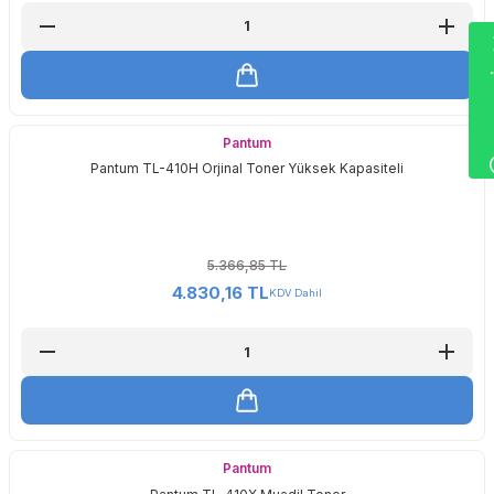
Wha
Pantum
Pantum TL-410H Orjinal Toner Yüksek Kapasiteli
5.366,85 TL
4.830,16 TL
KDV Dahil
Pantum