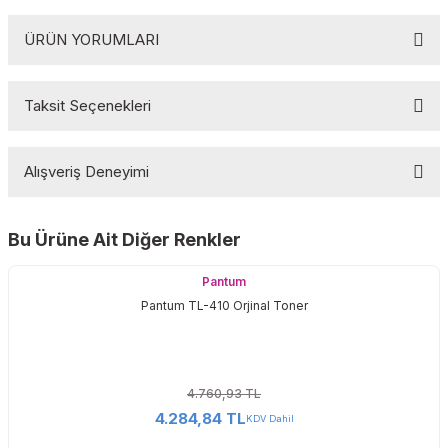
Pantum M7200FDW
Pantum M7202FDW
ÜRÜN YORUMLARI
Pantum M7300FDN
Pantum M7300FDW
Pantum P3010D
Pantum P3010DW
Taksit Seçenekleri
Pantum P3300DN
Bu ürüne ilk yorumu siz yapın!
Pantum P3300DW
Alışveriş Deneyimi
Yorum Yaz
Bu Ürüne Ait Diğer Renkler
Sitemize ilk yorumu siz yapın!
Pantum
Pantum TL-410 Orjinal Toner
Deneyimini Paylaş
4.760,93 TL
4.284,84 TL
KDV Dahil