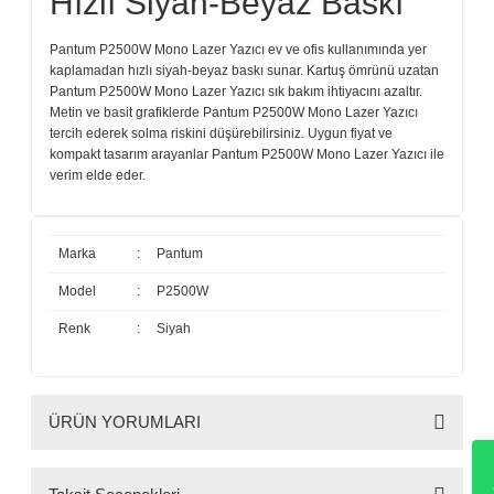
Hızlı Siyah-Beyaz Baskı
Toshiba
Triumph Adler
Pantum P2500W Mono Lazer Yazıcı ev ve ofis kullanımında yer
kaplamadan hızlı siyah-beyaz baskı sunar. Kartuş ömrünü uzatan
Pantum P2500W Mono Lazer Yazıcı sık bakım ihtiyacını azaltır.
Triumph Adler
Utax
Metin ve basit grafiklerde Pantum P2500W Mono Lazer Yazıcı
tercih ederek solma riskini düşürebilirsiniz. Uygun fiyat ve
Utax
Xerox
kompakt tasarım arayanlar Pantum P2500W Mono Lazer Yazıcı ile
verim elde eder.
Xerox
Baskı Performansı
Marka
:
Pantum
Model:
P2500
Model
:
P2500W
Baskı Hızı:
22ppm (A4) / 23ppm (Letter)
İlk Çıktı Alma Süresi:
<7.8s
Renk
:
Siyah
Maksimum Aylık Baskı Kapasitesi:
15000 sayfa
Önerilen Aylık Baskı Hacmi:
2000 sayfa
Yazıcı Dili:
GDI
Çift Taraflı Baskı Modu:
Manuel
ÜRÜN YORUMLARI
Kağıt Kullanımı ve Medya
Desteği